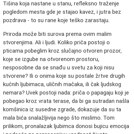
Tišina koja nastane u stanu, refleksno traženje
pogledom mesta gde je stajao kavez, i jutra bez
pozdrava - to su rane koje teško zarastaju.
Priroda može biti surova prema ovim malim
stvorenjima. Ali i ljudi. Koliko priča postoji o
pticama pobeglim kroz slučajno otvoren prozor,
koje se izgube na otvorenom prostoru,
nesposobne da se snađu u svetu za koji nisu
stvorene? Ili o onima koje su postale žrtve drugih
kućnih ljubimaca, uličnih mačaka, ili čak ljudskog
nemara? Uvek postoji nada: priča o papagaju koji je
pobegao kroz vrata terase, da bi ga sutradan našla
komšinica iz susedne zgrade, dokazuje da su ta
mala bića snalažljivija nego što mislimo. Tom
prilikom, pronalazak ljubimca donosi bujicu emocija