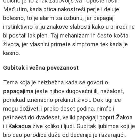
obično je to znak zadovoljstva i opuštenosti.
Međutim, kada ptica nakostreši perje i deluje
bolesno, to je alarm za uzbunu, jer papagaji
instinktivno kriju znakove slabosti kako u prirodi ne
bi postali lak plen. Taj mehanizam ih često košta
života, jer vlasnici primete simptome tek kada je
kasno.
Gubitak i večna povezanost
Tema koja je neizbežna kada se govori o
papagajima
jeste njihov dugovečni ili, nažalost,
ponekad iznenadno prekinut život. Dok tigrice
mogu doživeti i preko deset godina, nimfe i
petnaest do dvadeset, veliki papagaji poput
Žakoa
ili
Kakadua
žive koliko i ljudi. Gubitak ljubimca koji je
bio deo porodice duže od decenije je razarajući.