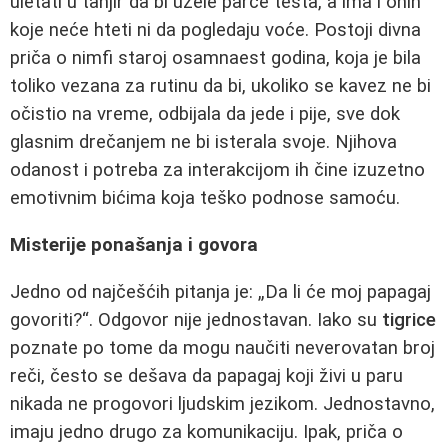
uletati u tanjir da bi uzele parče testa, a ima i onih
koje neće hteti ni da pogledaju voće. Postoji divna
priča o nimfi staroj osamnaest godina, koja je bila
toliko vezana za rutinu da bi, ukoliko se kavez ne bi
očistio na vreme, odbijala da jede i pije, sve dok
glasnim drečanjem ne bi isterala svoje. Njihova
odanost i potreba za interakcijom ih čine izuzetno
emotivnim bićima koja teško podnose samoću.
Misterije ponašanja i govora
Jedno od najčešćih pitanja je: „Da li će moj papagaj
govoriti?“. Odgovor nije jednostavan. Iako su
tigrice
poznate po tome da mogu naučiti neverovatan broj
reči, često se dešava da papagaj koji živi u paru
nikada ne progovori ljudskim jezikom. Jednostavno,
imaju jedno drugo za komunikaciju. Ipak, priča o