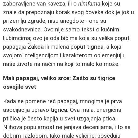
zaboravljene van kaveza, ili o
nimfama
koje su
znale da prepoznaju korak svog čoveka dok je još u
prizemlju zgrade, nisu anegdote - one su
svakodnevnica. Ovo nije samo tekst o kućnim
ljubimcima; ovo je oda bićima koja su velika poput
papagaja
Žakoa
ili malena poput
tigrica
, a koja
svojom inteligencijom i karakterom oplemenjuju
naše živote na način na koji to malo ko može.
Mali papagaj, veliko srce: Zašto su tigrice
osvojile svet
Kada se pomene reč papagaj, mnogima je prva
asocijacija upravo
tigrica
. Ova mala, energična
ptičica je često kapija u svet uzgajanja ptica.
Njihova popularnost ne jenjava decenijama, i to sa
dobrim razlogom. Iako male veličine, poseduju