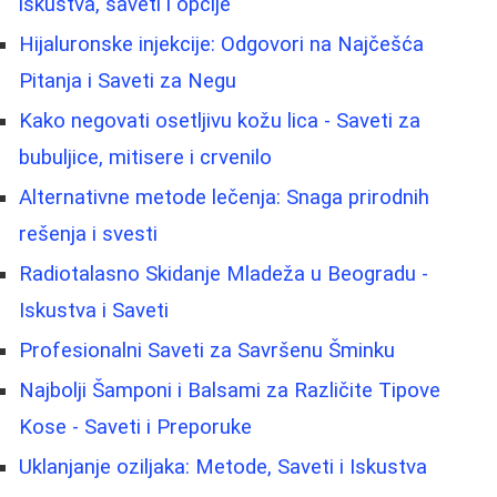
iskustva, saveti i opcije
Hijaluronske injekcije: Odgovori na Najčešća
Pitanja i Saveti za Negu
Kako negovati osetljivu kožu lica - Saveti za
bubuljice, mitisere i crvenilo
Alternativne metode lečenja: Snaga prirodnih
rešenja i svesti
Radiotalasno Skidanje Mladeža u Beogradu -
Iskustva i Saveti
Profesionalni Saveti za Savršenu Šminku
Najbolji Šamponi i Balsami za Različite Tipove
Kose - Saveti i Preporuke
Uklanjanje oziljaka: Metode, Saveti i Iskustva