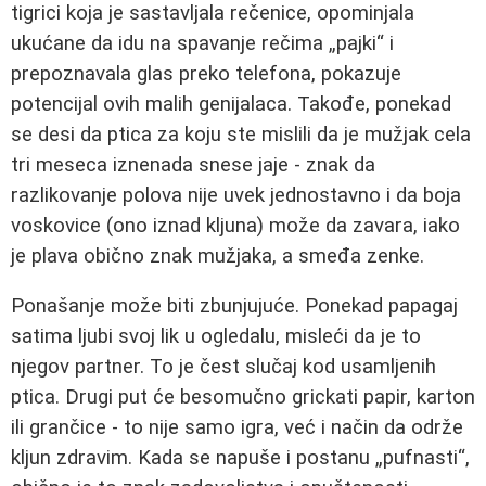
tigrici koja je sastavljala rečenice, opominjala
ukućane da idu na spavanje rečima „pajki“ i
prepoznavala glas preko telefona, pokazuje
potencijal ovih malih genijalaca. Takođe, ponekad
se desi da ptica za koju ste mislili da je mužjak cela
tri meseca iznenada snese jaje - znak da
razlikovanje polova nije uvek jednostavno i da boja
voskovice (ono iznad kljuna) može da zavara, iako
je plava obično znak mužjaka, a smeđa zenke.
Ponašanje može biti zbunjujuće. Ponekad papagaj
satima ljubi svoj lik u ogledalu, misleći da je to
njegov partner. To je čest slučaj kod usamljenih
ptica. Drugi put će besomučno grickati papir, karton
ili grančice - to nije samo igra, već i način da održe
kljun zdravim. Kada se napuše i postanu „pufnasti“,