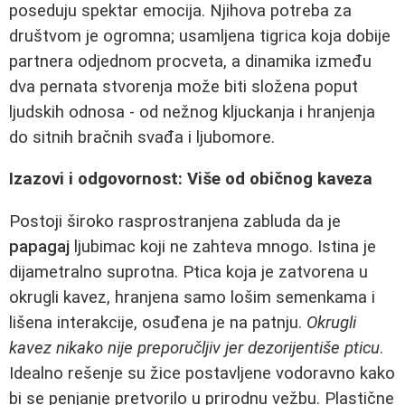
poseduju spektar emocija. Njihova potreba za
društvom je ogromna; usamljena tigrica koja dobije
partnera odjednom procveta, a dinamika između
dva pernata stvorenja može biti složena poput
ljudskih odnosa - od nežnog kljuckanja i hranjenja
do sitnih bračnih svađa i ljubomore.
Izazovi i odgovornost: Više od običnog kaveza
Postoji široko rasprostranjena zabluda da je
papagaj
ljubimac koji ne zahteva mnogo. Istina je
dijametralno suprotna. Ptica koja je zatvorena u
okrugli kavez, hranjena samo lošim semenkama i
lišena interakcije, osuđena je na patnju.
Okrugli
kavez nikako nije preporučljiv jer dezorijentiše pticu
.
Idealno rešenje su žice postavljene vodoravno kako
bi se penjanje pretvorilo u prirodnu vežbu. Plastične