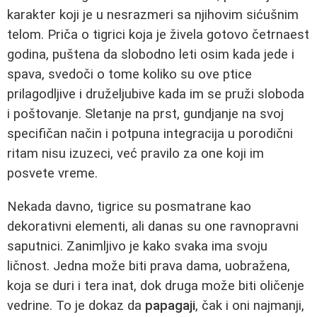
karakter koji je u nesrazmeri sa njihovim sićušnim
telom. Priča o tigrici koja je živela gotovo četrnaest
godina, puštena da slobodno leti osim kada jede i
spava, svedoči o tome koliko su ove ptice
prilagodljive i druželjubive kada im se pruži sloboda
i poštovanje. Sletanje na prst, gundjanje na svoj
specifičan način i potpuna integracija u porodični
ritam nisu izuzeci, već pravilo za one koji im
posvete vreme.
Nekada davno, tigrice su posmatrane kao
dekorativni elementi, ali danas su one ravnopravni
saputnici. Zanimljivo je kako svaka ima svoju
ličnost. Jedna može biti prava dama, uobražena,
koja se duri i tera inat, dok druga može biti oličenje
vedrine. To je dokaz da
papagaji
, čak i oni najmanji,