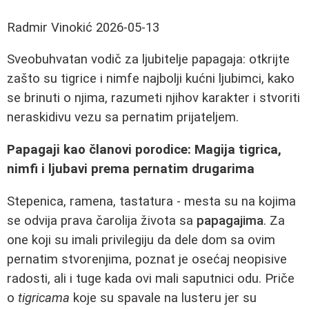
Radmir Vinokić
2026-05-13
Sveobuhvatan vodič za ljubitelje papagaja: otkrijte
zašto su tigrice i nimfe najbolji kućni ljubimci, kako
se brinuti o njima, razumeti njihov karakter i stvoriti
neraskidivu vezu sa pernatim prijateljem.
Papagaji kao članovi porodice: Magija tigrica,
nimfi i ljubavi prema pernatim drugarima
Stepenica, ramena, tastatura - mesta su na kojima
se odvija prava čarolija života sa
papagajima
. Za
one koji su imali privilegiju da dele dom sa ovim
pernatim stvorenjima, poznat je osećaj neopisive
radosti, ali i tuge kada ovi mali saputnici odu. Priče
o
tigricama
koje su spavale na lusteru jer su