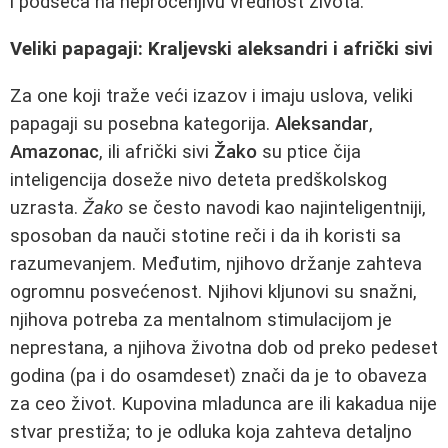
i podseća na neprocenjivu vrednost života.
Veliki papagaji: Kraljevski aleksandri i afrički sivi
Za one koji traže veći izazov i imaju uslova, veliki
papagaji su posebna kategorija.
Aleksandar
,
Amazonac
, ili afrički sivi
Žako
su ptice čija
inteligencija doseže nivo deteta predškolskog
uzrasta.
Žako
se često navodi kao najinteligentniji,
sposoban da nauči stotine reči i da ih koristi sa
razumevanjem. Međutim, njihovo držanje zahteva
ogromnu posvećenost. Njihovi kljunovi su snažni,
njihova potreba za mentalnom stimulacijom je
neprestana, a njihova životna dob od preko pedeset
godina (pa i do osamdeset) znači da je to obaveza
za ceo život. Kupovina mladunca are ili kakadua nije
stvar prestiža; to je odluka koja zahteva detaljno