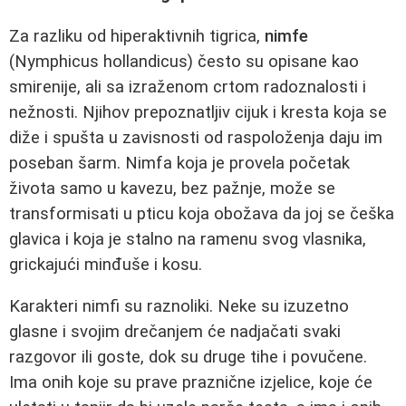
Za razliku od hiperaktivnih tigrica,
nimfe
(Nymphicus hollandicus) često su opisane kao
smirenije, ali sa izraženom crtom radoznalosti i
nežnosti. Njihov prepoznatljiv cijuk i kresta koja se
diže i spušta u zavisnosti od raspoloženja daju im
poseban šarm. Nimfa koja je provela početak
života samo u kavezu, bez pažnje, može se
transformisati u pticu koja obožava da joj se češka
glavica i koja je stalno na ramenu svog vlasnika,
grickajući minđuše i kosu.
Karakteri nimfi su raznoliki. Neke su izuzetno
glasne i svojim drečanjem će nadjačati svaki
razgovor ili goste, dok su druge tihe i povučene.
Ima onih koje su prave praznične izjelice, koje će