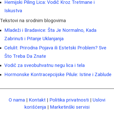
Hemijski Piling Lica: Vodič Kroz Tretmane i
Iskustva
Tekstovi na srodnim blogovima
Mladeži i Bradavice: Šta Je Normalno, Kada
Zabrinuti i Pitanje Uklanjanja
Celulit: Prirodna Pojava ili Estetski Problem? Sve
Što Treba Da Znate
Vodič za sveobuhvatnu negu lica i tela
Hormonske Kontracepcijske Pilule: Istine i Zablude
O nama
|
Kontakt
|
Politika privatnosti
|
Uslovi
korišćenja
|
Marketinški servisi