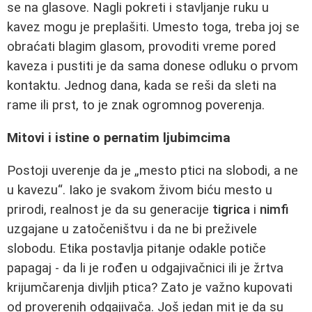
se na glasove. Nagli pokreti i stavljanje ruku u
kavez mogu je preplašiti. Umesto toga, treba joj se
obraćati blagim glasom, provoditi vreme pored
kaveza i pustiti je da sama donese odluku o prvom
kontaktu. Jednog dana, kada se reši da sleti na
rame ili prst, to je znak ogromnog poverenja.
Mitovi i istine o pernatim ljubimcima
Postoji uverenje da je „mesto ptici na slobodi, a ne
u kavezu“. Iako je svakom živom biću mesto u
prirodi, realnost je da su generacije
tigrica
i
nimfi
uzgajane u zatočeništvu i da ne bi preživele
slobodu. Etika postavlja pitanje odakle potiče
papagaj - da li je rođen u odgajivačnici ili je žrtva
krijumčarenja divljih ptica? Zato je važno kupovati
od proverenih odgajivača. Još jedan mit je da su