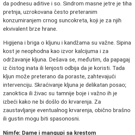
da podnesu aditive i so. Sindrom masne jetre je tiha
pretnja, uzrokovana često preteranim
konzumiranjem crnog suncokreta, koji je za njih
ekvivalent brze hrane.
Higijena i briga o kljunu i kandžama su važne. Sipina
kost je neophodna kao izvor kalcijuma i za
održavanje kljuna. Dešava se, međutim, da papagaj
iz čistog inata ili lenjosti odbija da je koristi. Tada
kljun može preterano da poraste, zahtevajući
intervenciju. Skraćivanje kljuna je delikatan posao;
zanoktica ili živac su tamnije boje i važno ih je
izbeći kako ne bi došlo do krvarenja. Za
zaustavljanje eventualnog krvarenja, obično brašno
ili gustin mogu biti spasonosni.
Nimfe: Dame i mangupi sa krestom