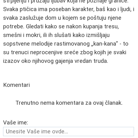
strpljenju i pružaju ljubav koja ne poznaje granice.
Svaka ptičica ima poseban karakter, baš kao i ljudi, i
svaka zaslužuje dom u kojem se poštuju njene
potrebe. Gledati kako se nakon kupanja tresu,
smešni i mokri, ili ih slušati kako izmišljaju
sopstvene melodije rastimovanog „kan-kana“ - to
su trenuci neprocenjive sreće zbog kojih je svaki
izazov oko njihovog gajenja vredan truda.
Komentari
Trenutno nema komentara za ovaj članak.
Vaše ime: