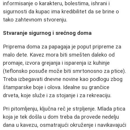
informisanje o karakteru, bolestima, ishrani i
sigurnosti da kupac ima kredibilitet da se brine o
tako zahtevnom stvorenju.
Stvaranje sigurnog i srećnog doma
Priprema doma za papagaja je poput pripreme za
malo dete. Kavez mora biti smešten daleko od
promaje, izvora grejanja i isparenja iz kuhinje
(teflonsko posuđe može biti smrtonosno za ptice).
Treba izbegavati dnevne novine kao podlogu zbog
štamparske boje i olova. Idealne su grančice
drveta, koje služe i za stojanje i za rekreaciju.
Pri pitomljenju, ključna reč je strpljenje. Mlada ptica
koja je tek došla u dom treba da provede nedelju
dana u kavezu, osmatrajući okruženje i navikavajući