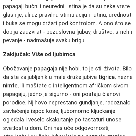
papagaji bučni i neuredni. Istina je da su neke vrste
glasnije, ali uz pravilnu stimulaciju i rutinu, urednost
i buka se mogu držati pod kontrolom. A ono što se
dobija zauzvrat - bezuslovna ljubav, društvo, smeh i
pevanje - nadmašuje svaku brigu.
Zaključak: Više od ljubimca
Obožavanje
papagaja
nije hobi, to je stil života. Bilo
da ste zaljubljenik u male druželjubive
tigrice
, nežne
nimfe
, ili maštate o inteligentnom afričkom sivom
papagaju, jedno je sigurno - oni postaju članovi
porodice. Njihovo neprestano gundjanje, radoznalo
zavlačenje ispod kose, ljubomorno kljuckanje
ogledala i veselo skakutanje po tastaturi unose
svetlost u dom. Oni nas uče odgovornosti,