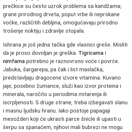
prečkice su često uzrok problema sa kandžama;
grane prirodnog drveta, poput vrbe ili neprskane
voćke, različitih debljina, omogućavaju prirodno
trošenje noktiju i zdravlje stopala.
Ishrana je još jedna tačka gde vlasnici greše. Misliti
da je proso dovoljan je greška.
Tigricama
i
nimfama
potrebno je raznovrsno voće i povrće.
Jabuka, šargarepa, pa čak i list maslačka,
predstavljaju dragocene izvore vitamina. Kuvano
jaje, posebno žumance, služi kao izvor proteina i
minerala, naročito u periodima mitarenja ili
iscrpljenosti. S druge strane, treba izbegavati slanu
i masnu ljudsku hranu. Iako postoje papagaji
mesožderi koji će ukrasti parce šnicle ili upasti u
šerpu sa spanaćem, njihovi mali bubrezi ne mogu