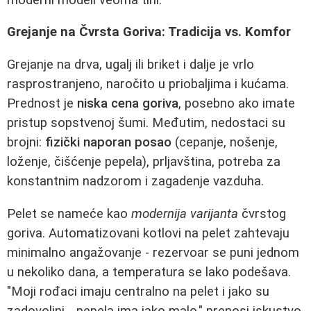
Grejanje na Čvrsta Goriva: Tradicija vs. Komfor
Grejanje na drva, ugalj ili briket i dalje je vrlo
rasprostranjeno, naročito u priobaljima i kućama.
Prednost je
niska cena goriva
, posebno ako imate
pristup sopstvenoj šumi. Međutim, nedostaci su
brojni:
fizički naporan posao
(cepanje, nošenje,
loženje, čišćenje pepela), prljavština, potreba za
konstantnim nadzorom i zagadenje vazduha.
Pelet se nameće kao
modernija varijanta
čvrstog
goriva. Automatizovani kotlovi na pelet zahtevaju
minimalno angažovanje - rezervoar se puni jednom
u nekoliko dana, a temperatura se lako podešava.
"Moji rođaci imaju centralno na pelet i jako su
zadovoljni... pepela ima jako malo," prenosi iskustvo