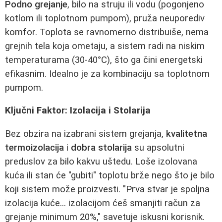
Podno grejanje
, bilo na struju ili vodu (pogonjeno
kotlom ili toplotnom pumpom), pruža neuporediv
komfor. Toplota se ravnomerno distribuiše, nema
grejnih tela koja ometaju, a sistem radi na niskim
temperaturama (30-40°C), što ga čini energetski
efikasnim. Idealno je za kombinaciju sa toplotnom
pumpom.
Ključni Faktor: Izolacija i Stolarija
Bez obzira na izabrani sistem grejanja,
kvalitetna
termoizolacija
i
dobra stolarija
su apsolutni
preduslov za bilo kakvu uštedu. Loše izolovana
kuća ili stan će "gubiti" toplotu brže nego što je bilo
koji sistem može proizvesti. "Prva stvar je spoljna
izolacija kuće... izolacijom ćeš smanjiti račun za
grejanje minimum 20%," savetuje iskusni korisnik.