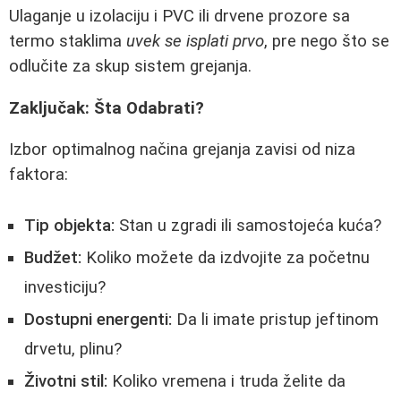
Ulaganje u izolaciju i PVC ili drvene prozore sa
termo staklima
uvek se isplati prvo
, pre nego što se
odlučite za skup sistem grejanja.
Zaključak: Šta Odabrati?
Izbor optimalnog načina grejanja zavisi od niza
faktora:
Tip objekta:
Stan u zgradi ili samostojeća kuća?
Budžet:
Koliko možete da izdvojite za početnu
investiciju?
Dostupni energenti:
Da li imate pristup jeftinom
drvetu, plinu?
Životni stil:
Koliko vremena i truda želite da