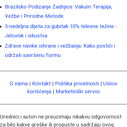
Brazilsko Podizanje Zadnjice: Vakum Terapija,
Vežbe i Prirodne Metode
3-nedeljna dijeta za gubitak 10% telesne težine -
Jelovnik i iskustva
Zdrave navike ishrane i vežbanja: Kako postići i
održati savršenu formu
O nama
|
Kontakt
|
Politika privatnosti
|
Uslovi
korišćenja
|
Marketinški servisi
Urednici i autori ne preuzimaju nikakvu odgovornost
za bilo kakve greške ili propuste u sadržaju ovog