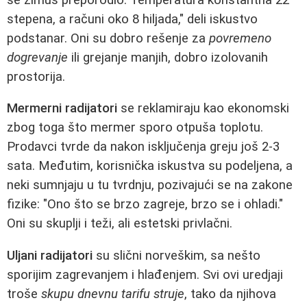
stepena, a računi oko 8 hiljada," deli iskustvo
podstanar. Oni su dobro rešenje za
povremeno
dogrevanje
ili grejanje manjih, dobro izolovanih
prostorija.
Mermerni radijatori
se reklamiraju kao ekonomski
zbog toga što mermer sporo otpuša toplotu.
Prodavci tvrde da nakon isključenja greju još 2-3
sata. Međutim, korisnička iskustva su podeljena, a
neki sumnjaju u tu tvrdnju, pozivajući se na zakone
fizike: "Ono što se brzo zagreje, brzo se i ohladi."
Oni su skuplji i teži, ali estetski privlačni.
Uljani radijatori
su slični norveškim, sa nešto
sporijim zagrevanjem i hlađenjem. Svi ovi uredjaji
troše
skupu dnevnu tarifu struje
, tako da njihova