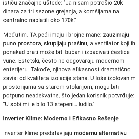
ističu značajne uštede: "Ja nisam potrošio 20k
dinara za tri sezone grejanja, a komšijama na
centralno naplatili oko 170k."
Međutim, TA peći imaju i brojne mane:
zauzimaju
puno prostora
,
skupljaju prašinu
, a ventilator koji ih
ponekad prati može biti bučan i izbacivati čestice
vune. Estetski, često ne odgovaraju modernom
enterijeru. Takođe, njihova efikasnost dramatično
zavisi od kvaliteta izolacije stana. U loše izolovanim
prostorijama sa starom stolarijom, mogu biti
potpuno neadekvatne, što jedan korisnik potvrđuje:
"U sobi mi je bilo 13 stepeni... ludilo."
Inverter Klime: Moderno i Efikasno Rešenje
Inverter klime predstavljaju
modernu alternativu