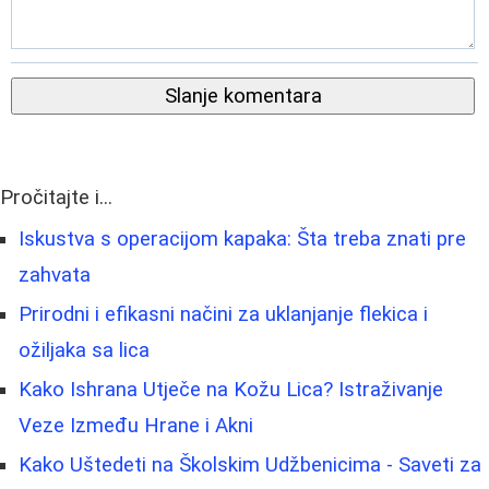
Slanje komentara
Pročitajte i...
Iskustva s operacijom kapaka: Šta treba znati pre
zahvata
Prirodni i efikasni načini za uklanjanje flekica i
ožiljaka sa lica
Kako Ishrana Utječe na Kožu Lica? Istraživanje
Veze Između Hrane i Akni
Kako Uštedeti na Školskim Udžbenicima - Saveti za