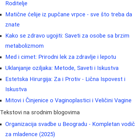
Roditelje
Matične ćelije iz pupčane vrpce - sve što treba da
znate
Kako se zdravo ugojiti: Saveti za osobe sa brzim
metabolizmom
Med i cimet: Prirodni lek za zdravlje i lepotu
Uklanjanje oziljaka: Metode, Saveti i Iskustva
Estetska Hirurgija: Za i Protiv - Lična Ispovest i
Iskustva
Mitovi i Činjenice o Vaginoplastici i Veličini Vagine
Tekstovi na srodnim blogovima
Organizacija svadbe u Beogradu - Kompletan vodič
za mladence (2025)