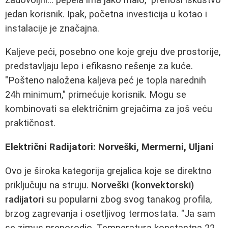
jedan korisnik. Ipak, početna investicija u kotao i
instalacije je značajna.
Kaljeve peći, posebno one koje greju dve prostorije,
predstavljaju lepo i efikasno rešenje za kuće.
"Pošteno naložena kaljeva peć je topla narednih
24h minimum," primećuje korisnik. Mogu se
kombinovati sa električnim grejačima za još veću
praktičnost.
Električni Radijatori: Norveški, Mermerni, Uljani
Ovo je široka kategorija grejalica koje se direktno
priključuju na struju.
Norveški (konvektorski)
radijatori
su popularni zbog svog tanakog profila,
brzog zagrevanja i osetljivog termostata. "Ja sam
se zimus preporodio. Temperatura konstantna 22