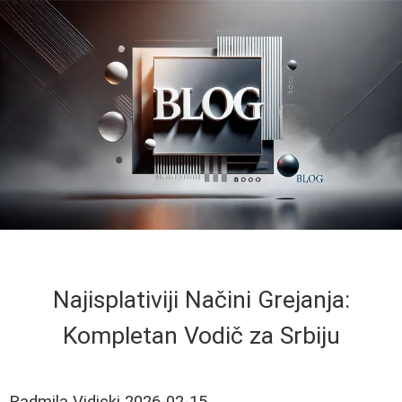
Najisplativiji Načini Grejanja:
Kompletan Vodič za Srbiju
Radmila Vidicki
2026-02-15