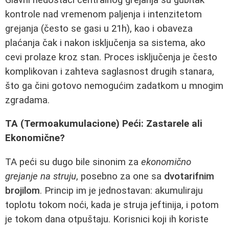
kontrole nad vremenom paljenja i intenzitetom
grejanja (često se gasi u 21h), kao i obaveza
plaćanja čak i nakon isključenja sa sistema, ako
cevi prolaze kroz stan. Proces isključenja je često
komplikovan i zahteva saglasnost drugih stanara,
što ga čini gotovo nemogućim zadatkom u mnogim
zgradama.
TA (Termoakumulacione) Peći: Zastarele ali
Ekonomične?
TA peći su dugo bile sinonim za
ekonomično
grejanje na struju
, posebno za one sa
dvotarifnim
brojilom
. Princip im je jednostavan: akumuliraju
toplotu tokom noći, kada je struja jeftinija, i potom
je tokom dana otpuštaju. Korisnici koji ih koriste