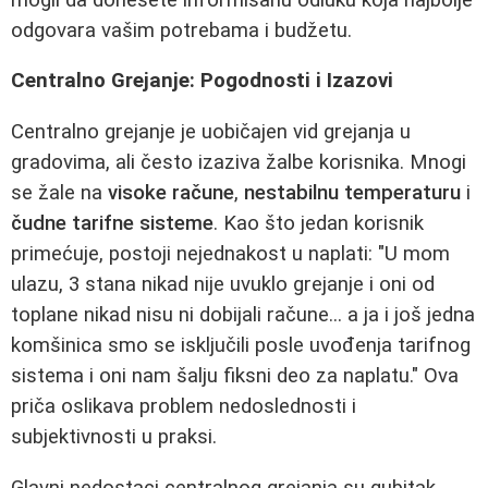
odgovara vašim potrebama i budžetu.
Centralno Grejanje: Pogodnosti i Izazovi
Centralno grejanje je uobičajen vid grejanja u
gradovima, ali često izaziva žalbe korisnika. Mnogi
se žale na
visoke račune
,
nestabilnu temperaturu
i
čudne tarifne sisteme
. Kao što jedan korisnik
primećuje, postoji nejednakost u naplati: "U mom
ulazu, 3 stana nikad nije uvuklo grejanje i oni od
toplane nikad nisu ni dobijali račune... a ja i još jedna
komšinica smo se isključili posle uvođenja tarifnog
sistema i oni nam šalju fiksni deo za naplatu." Ova
priča oslikava problem nedoslednosti i
subjektivnosti u praksi.
Glavni nedostaci centralnog grejanja su gubitak