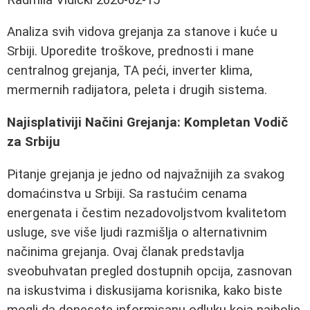
Analiza svih vidova grejanja za stanove i kuće u
Srbiji. Uporedite troškove, prednosti i mane
centralnog grejanja, TA peći, inverter klima,
mermernih radijatora, peleta i drugih sistema.
Najisplativiji Načini Grejanja: Kompletan Vodič
za Srbiju
Pitanje grejanja je jedno od najvažnijih za svakog
domaćinstva u Srbiji. Sa rastućim cenama
energenata i čestim nezadovoljstvom kvalitetom
usluge, sve više ljudi razmišlja o alternativnim
načinima grejanja. Ovaj članak predstavlja
sveobuhvatan pregled dostupnih opcija, zasnovan
na iskustvima i diskusijama korisnika, kako biste
mogli da donesete informisanu odluku koja najbolje