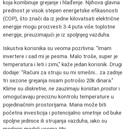
koja kombinuje grejanje i hlađenje. Njihova glavna
prednost je visok stepen energetske efikasnosti
(COP), što znači da iz jedne kilovatsati električne
energije mogu proizvesti 3-4 puta više toplotne
energije, preuzimajući je iz spoljnjeg vazduha.
Iskustva korisnika su veoma pozitivna: "Imam
invertere i sad mi je pesma. Malo troše, super je
temperatura i leti i zimi," kaže jedan korisnik. Drugi
dodaje: "Računi za struju su mi smešni... za zadnje
tri sezone grejanja nisam potrošio 20k dinara."
Klime su
diskretne, ne zauzimaju koristan prostor
i
omogućavaju preciznu kontrolu temperature u
pojedinačnim prostorijama. Mana može biti
početna investicija i potencijalno smetnje od buke
spoljne jedinice ili strujanja vazduha, iako su
moderni modeli veoma tihi.