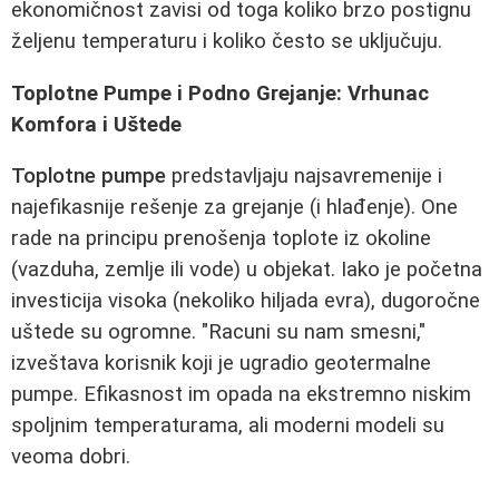
ekonomičnost zavisi od toga koliko brzo postignu
željenu temperaturu i koliko često se uključuju.
Toplotne Pumpe i Podno Grejanje: Vrhunac
Komfora i Uštede
Toplotne pumpe
predstavljaju najsavremenije i
najefikasnije rešenje za grejanje (i hlađenje). One
rade na principu prenošenja toplote iz okoline
(vazduha, zemlje ili vode) u objekat. Iako je početna
investicija visoka (nekoliko hiljada evra), dugoročne
uštede su ogromne. "Racuni su nam smesni,"
izveštava korisnik koji je ugradio geotermalne
pumpe. Efikasnost im opada na ekstremno niskim
spoljnim temperaturama, ali moderni modeli su
veoma dobri.