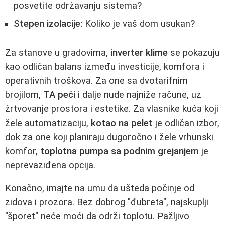
posvetite održavanju sistema?
Stepen izolacije:
Koliko je vaš dom usukan?
Za stanove u gradovima,
inverter klime
se pokazuju
kao odličan balans između investicije, komfora i
operativnih troškova. Za one sa dvotarifnim
brojilom,
TA peći
i dalje nude najniže račune, uz
žrtvovanje prostora i estetike. Za vlasnike kuća koji
žele automatizaciju,
kotao na pelet
je odličan izbor,
dok za one koji planiraju dugoročno i žele vrhunski
komfor,
toplotna pumpa sa podnim grejanjem
je
neprevaziđena opcija.
Konačno, imajte na umu da ušteda počinje od
zidova i prozora. Bez dobrog "đubreta", najskuplji
"šporet" neće moći da održi toplotu. Pažljivo