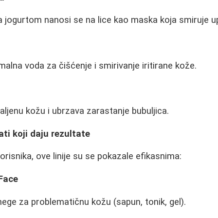
jogurtom nanosi se na lice kao maska koja smiruje up
lna voda za čišćenje i smirivanje iritirane kože.
aljenu kožu i ubrzava zarastanje bubuljica.
ti koji daju rezultate
risnika, ove linije su se pokazale efikasnima:
Face
ge za problematičnu kožu (sapun, tonik, gel).