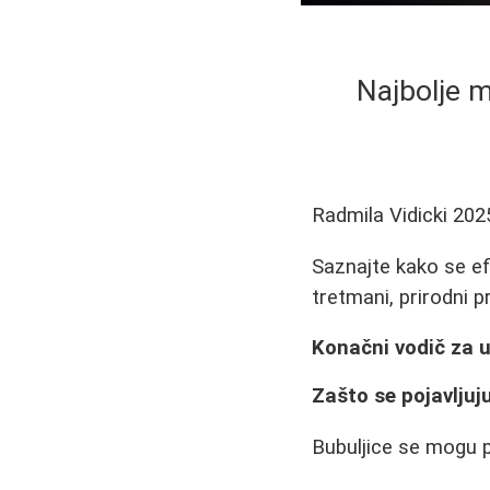
Najbolje m
Radmila Vidicki
202
Saznajte kako se ef
tretmani, prirodni p
Konačni vodič za uk
Zašto se pojavljuj
Bubuljice se mogu po