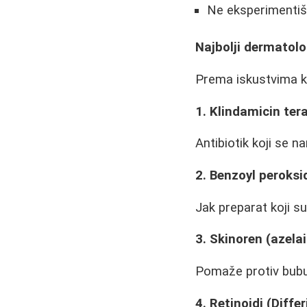
Ne eksperimenti
Najbolji dermatolo
Prema iskustvima ko
1. Klindamicin tera
Antibiotik koji se n
2. Benzoyl peroksi
Jak preparat koji su
3. Skinoren (azela
Pomaže protiv bubulj
4. Retinoidi (Differ