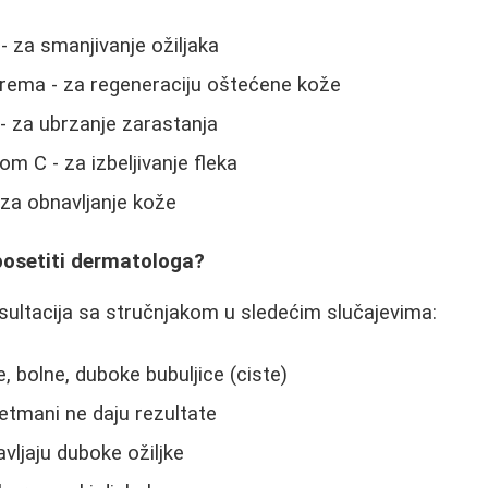
- za smanjivanje ožiljaka
krema - za regeneraciju oštećene kože
- za ubrzanje zarastanja
m C - za izbeljivanje fleka
za obnavljanje kože
posetiti dermatologa?
ultacija sa stručnjakom u sledećim slučajevima:
, bolne, duboke bubuljice (ciste)
etmani ne daju rezultate
vljaju duboke ožiljke