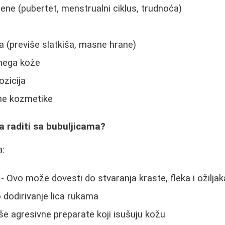
e (pubertet, menstrualni ciklus, trudnoća)
a (previše slatkiša, masne hrane)
nega kože
zicija
ne kozmetike
a raditi sa bubuljicama?
a:
- Ovo može dovesti do stvaranja kraste, fleka i ožiljak
 dodirivanje lica rukama
iše agresivne preparate koji isušuju kožu