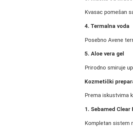
Kvasac pomešan sa 
4. Termalna voda
Posebno Avene terma
5. Aloe vera gel
Prirodno smiruje up
Kozmetički prepara
Prema iskustvima ko
1. Sebamed Clear 
Kompletan sistem ne