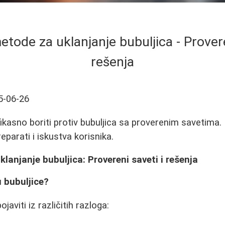
etode za uklanjanje bubuljica - Provere
rešenja
5-06-26
ikasno boriti protiv bubuljica sa proverenim savetima
reparati i iskustva korisnika.
lanjanje bubuljica: Provereni saveti i rešenja
u bubuljice?
javiti iz različitih razloga: