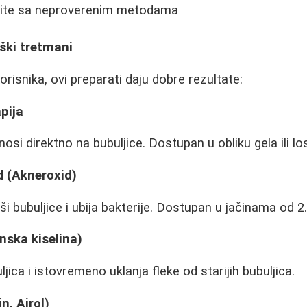
šite sa neproverenim metodama
ški tretmani
risnika, ovi preparati daju dobre rezultate:
pija
anosi direktno na bubuljice. Dostupan u obliku gela ili lo
d (Akneroxid)
ši bubuljice i ubija bakterije. Dostupan u jačinama od 2
inska kiselina)
ica i istovremeno uklanja fleke od starijih bubuljica.
in, Airol)