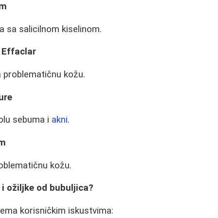
rm
ca sa salicilnom kiselinom.
 Effaclar
a problematičnu kožu.
ure
olu sebuma i
akni
.
um
roblematičnu kožu.
 i ožiljke od bubuljica?
prema korisničkim iskustvima: