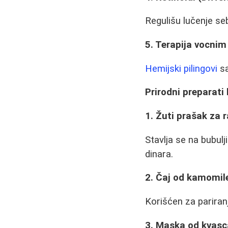
Regulišu lučenje se
5. Terapija vocnim
Hemijski pilingovi
sa
Prirodni preparati
1. Žuti prašak za 
Stavlja se na bubul
dinara.
2. Čaj od kamomil
Korišćen za pariranj
3. Maska od kvasc