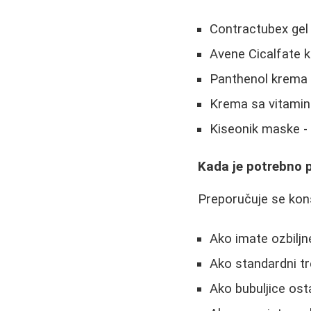
Contractubex gel 
Avene Cicalfate 
Panthenol krema 
Krema sa vitamino
Kiseonik maske - 
Kada je potrebno 
Preporučuje se kons
Ako imate ozbiljne
Ako standardni tr
Ako bubuljice osta