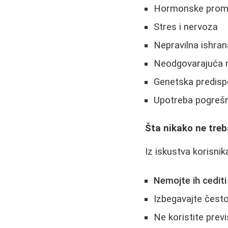
Hormonske promen
Stres i nervoza
Nepravilna ishran
Neodgovarajuća 
Genetska predispo
Upotreba pogreš
Šta nikako ne treb
Iz iskustva korisnik
Nemojte ih cediti
Izbegavajte često
Ne koristite prev