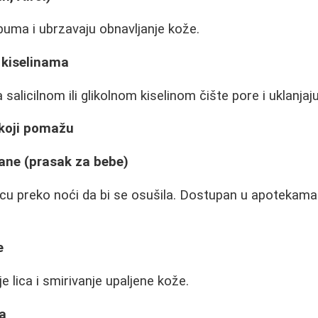
buma i ubrzavaju obnavljanje kože.
 kiselinama
 salicilnom ili glikolnom kiselinom čište pore i uklanjaju
 koji pomažu
rane (prasak za bebe)
jicu preko noći da bi se osušila. Dostupan u apotekam
e
e lica i smirivanje upaljene kože.
a