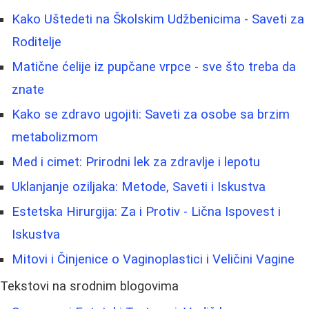
Kako Uštedeti na Školskim Udžbenicima - Saveti za
Roditelje
Matične ćelije iz pupčane vrpce - sve što treba da
znate
Kako se zdravo ugojiti: Saveti za osobe sa brzim
metabolizmom
Med i cimet: Prirodni lek za zdravlje i lepotu
Uklanjanje oziljaka: Metode, Saveti i Iskustva
Estetska Hirurgija: Za i Protiv - Lična Ispovest i
Iskustva
Mitovi i Činjenice o Vaginoplastici i Veličini Vagine
Tekstovi na srodnim blogovima