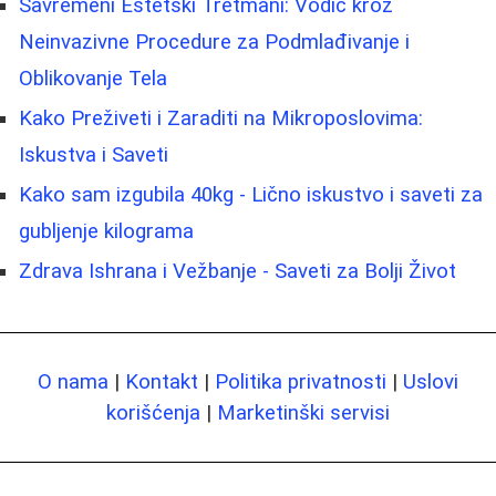
Savremeni Estetski Tretmani: Vodič kroz
Neinvazivne Procedure za Podmlađivanje i
Oblikovanje Tela
Kako Preživeti i Zaraditi na Mikroposlovima:
Iskustva i Saveti
Kako sam izgubila 40kg - Lično iskustvo i saveti za
gubljenje kilograma
Zdrava Ishrana i Vežbanje - Saveti za Bolji Život
O nama
|
Kontakt
|
Politika privatnosti
|
Uslovi
korišćenja
|
Marketinški servisi