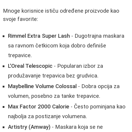
Mnoge korisnice ističu određene proizvode kao
svoje favorite:
Rimmel Extra Super Lash
- Dugotrajna maskara
sa ravnom četkicom koja dobro definiše
trepavice.
L'Oreal Telescopic
- Popularan izbor za
produžavanje trepavica bez grudvica.
Maybelline Volume Colossal
- Dobra opcija za
volumen, posebno za tanke trepavice.
Max Factor 2000 Calorie
- Često pominjana kao
najbolja za postizanje volumena.
Artistry (Amway)
- Maskara koja se ne