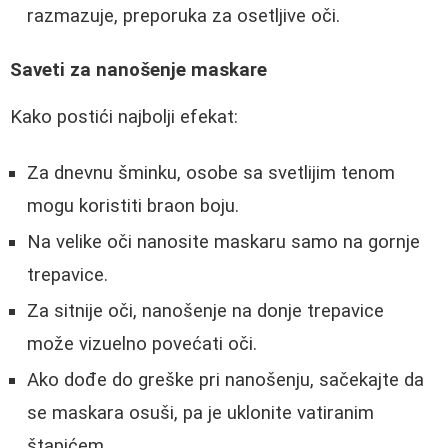
razmazuje, preporuka za osetljive oči.
Saveti za nanošenje maskare
Kako postići najbolji efekat:
Za dnevnu šminku, osobe sa svetlijim tenom
mogu koristiti braon boju.
Na velike oči nanosite maskaru samo na gornje
trepavice.
Za sitnije oči, nanošenje na donje trepavice
može vizuelno povećati oči.
Ako dođe do greške pri nanošenju, sačekajte da
se maskara osuši, pa je uklonite vatiranim
štapićem.