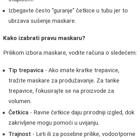
Izbegavte često "guranje" četkice u tubu jer to
ubrzava sušenje maskare.
Kako izabrati pravu maskaru?
Prilikom izbora maskare, vodite računa o sledećem:
Tip trepavica
- Ako imate kratke trepavice,
tražite maskare za produžavanje. Za tanke
trepavice, fokusirajte se na proizvode za
volumen.
Četkica
- Ravne četkice daju prirodniji izgled, dok
zakrivljene mogu pomoći u uvijanju.
Trajnost
- Leti ili za posebne prilike, vodootporne