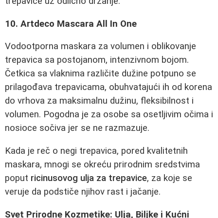
trepavice uz odlično držanje.
10. Artdeco Mascara All In One
Vodootporna maskara za volumen i oblikovanje
trepavica sa postojanom, intenzivnom bojom.
Četkica sa vlaknima različite dužine potpuno se
prilagođava trepavicama, obuhvatajući ih od korena
do vrhova za maksimalnu dužinu, fleksibilnost i
volumen. Pogodna je za osobe sa osetljivim očima i
nosioce sočiva jer se ne razmazuje.
Kada je reč o negi trepavica, pored kvalitetnih
maskara, mnogi se okreću prirodnim sredstvima
poput
ricinusovog ulja za trepavice
, za koje se
veruje da podstiče njihov rast i jačanje.
Svet Prirodne Kozmetike: Ulja, Biljke i Kućni