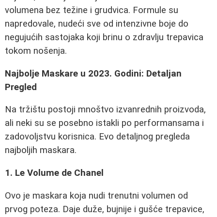
volumena bez težine i grudvica. Formule su
napredovale, nudeći sve od intenzivne boje do
negujućih sastojaka koji brinu o zdravlju trepavica
tokom nošenja.
Najbolje Maskare u 2023. Godini: Detaljan
Pregled
Na tržištu postoji mnoštvo izvanrednih proizvoda,
ali neki su se posebno istakli po performansama i
zadovoljstvu korisnica. Evo detaljnog pregleda
najboljih maskara.
1. Le Volume de Chanel
Ovo je maskara koja nudi trenutni volumen od
prvog poteza. Daje duže, bujnije i gušće trepavice,