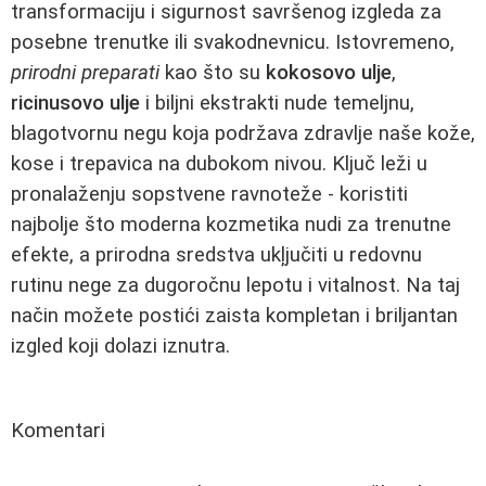
transformaciju i sigurnost savršenog izgleda za
posebne trenutke ili svakodnevnicu. Istovremeno,
prirodni preparati
kao što su
kokosovo ulje
,
ricinusovo ulje
i biljni ekstrakti nude temeljnu,
blagotvornu negu koja podržava zdravlje naše kože,
kose i trepavica na dubokom nivou. Ključ leži u
pronalaženju sopstvene ravnoteže - koristiti
najbolje što moderna kozmetika nudi za trenutne
efekte, a prirodna sredstva ukļjučiti u redovnu
rutinu nege za dugoročnu lepotu i vitalnost. Na taj
način možete postići zaista kompletan i briljantan
izgled koji dolazi iznutra.
Komentari