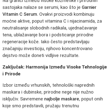
Na granici između visoke kozmetike i prirodnih
sastojaka nalaze se serumi, kao što je
Garnier
Vitamin C Serum
. Ovakvi proizvodi kombinuju
moćne aktive, poput vitamina C i nijacinamida, za
neutralisanje slobodnih radikala, ujednačavanje
tena, ublažavanje bora i podsticanje prirodne
regeneracije kože. Iako često predstavljaju
značajniju investiciju, njihovo koncentrovano
dejstvo može doneti vidljive rezultate.
Zaključak: Harmonija Između Visoke Tehnologije
i Prirode
Izbor između vrhunskih, tehnološki naprednih
maskara i dubinske, prirodne nege nije nužno
isključiv. Savremene
najbolje maskare
, poput onih
koje smo predstavili, pružaju trenutnu