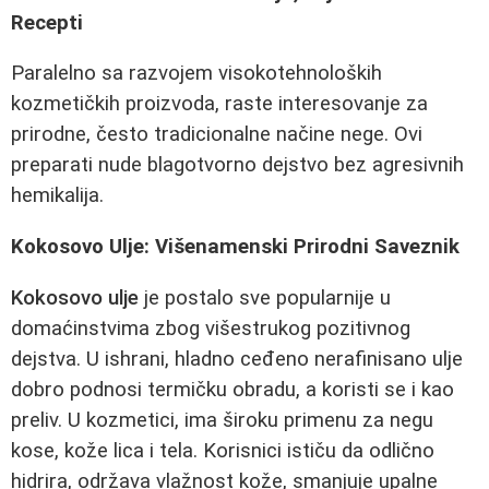
Recepti
Paralelno sa razvojem visokotehnoloških
kozmetičkih proizvoda, raste interesovanje za
prirodne, često tradicionalne načine nege. Ovi
preparati nude blagotvorno dejstvo bez agresivnih
hemikalija.
Kokosovo Ulje: Višenamenski Prirodni Saveznik
Kokosovo ulje
je postalo sve popularnije u
domaćinstvima zbog višestrukog pozitivnog
dejstva. U ishrani, hladno ceđeno nerafinisano ulje
dobro podnosi termičku obradu, a koristi se i kao
preliv. U kozmetici, ima široku primenu za negu
kose, kože lica i tela. Korisnici ističu da odlično
hidrira, održava vlažnost kože, smanjuje upalne