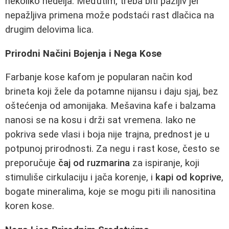
nekoliko nedelja. Međutim, treba biti pažljiv jer
nepažljiva primena može podstaći rast dlačica na
drugim delovima lica.
Prirodni Načini Bojenja i Nega Kose
Farbanje kose kafom je popularan način kod
brineta koji žele da potamne nijansu i daju sjaj, bez
oštećenja od amonijaka. Mešavina kafe i balzama
nanosi se na kosu i drži sat vremena. Iako ne
pokriva sede vlasi i boja nije trajna, prednost je u
potpunoj prirodnosti. Za negu i rast kose, često se
preporučuje
čaj od ruzmarina
za ispiranje, koji
stimuliše cirkulaciju i jača korenje, i
kapi od koprive
,
bogate mineralima, koje se mogu piti ili nanositina
koren kose.