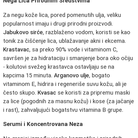
Nega Lica Prirodnim Sredstvima
Za negu kože lica, pored pomenutih ulja, veliku
popularnost imaju i drugi prirodni proizvodi.
Jabukovo sirće
, razblaženo vodom, koristi se kao
tonik za čišćenje lica, ublažavanje akni i ekcema.
Krastavac
, sa preko 90% vode i vitaminom C,
savršen je za hidrataciju i smanjenje bora oko očiju
- kolutovi svežeg krastavca ostavljaju se na
kapcima 15 minuta.
Arganovo ulje
, bogato
vitaminom E, hidrira i regeneriše suvu kožu, ali je
često skupo.
Kvasac
se koristi za pripremu maski
za lice (pogodnih za masnu kožu) i kose (za jačanje
i rast), zahvaljujući bogatstvu vitamina B grupe.
Serumi i Koncentrovana Neza