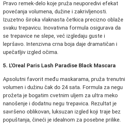
Pravo remek-delo koje pruža neuporedivi efekat
povećanja volumena, dužine i zakrivljenosti.
Izuzetno široka vlaknasta četkica precizno oblaže
svaku trepavicu. Inovativna formula osigurava da
se trepavice ne slepe, već izgledaju guste i
lepršavo. Intenzivna crna boja daje dramatičan i
upečatljiv izgled očima.
5. L'Oreal Paris Lash Paradise Black Mascara
Apsolutni favorit među maskarama, pruža trenutni
volumen i dužinu čak do 24 sata. Formula za negu
prožeta je bogatim cvetnim uljem za ultra meko
nanošenje i dodatnu negu trepavica. Rezultat je
savršeno oblikovan, luksuzan izgled koji traje bez
popuštanja, čineći je idealnom za posebne prilike.