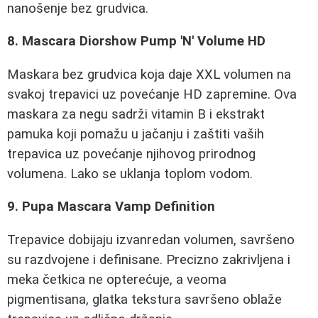
nanošenje bez grudvica.
8. Mascara Diorshow Pump 'N' Volume HD
Maskara bez grudvica koja daje XXL volumen na
svakoj trepavici uz povećanje HD zapremine. Ova
maskara za negu sadrži vitamin B i ekstrakt
pamuka koji pomažu u jačanju i zaštiti vaših
trepavica uz povećanje njihovog prirodnog
volumena. Lako se uklanja toplom vodom.
9. Pupa Mascara Vamp Definition
Trepavice dobijaju izvanredan volumen, savršeno
su razdvojene i definisane. Precizno zakrivljena i
meka četkica ne opterećuje, a veoma
pigmentisana, glatka tekstura savršeno oblaže