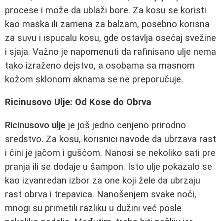
procese i može da ublaži bore. Za kosu se koristi
kao maska ili zamena za balzam, posebno korisna
za suvu i ispucalu kosu, gde ostavlja osećaj svežine
i sjaja. Važno je napomenuti da rafinisano ulje nema
tako izraženo dejstvo, a osobama sa masnom
kožom sklonom aknama se ne preporučuje.
Ricinusovo Ulje: Od Kose do Obrva
Ricinusovo ulje
je još jedno cenjeno prirodno
sredstvo. Za kosu, korisnici navode da ubrzava rast
i čini je jačom i gušćom. Nanosi se nekoliko sati pre
pranja ili se dodaje u šampon. Isto ulje pokazalo se
kao izvanredan izbor za one koji žele da ubrzaju
rast obrva i trepavica. Nanošenjem svake noći,
mnogi su primetili razliku u dužini već posle