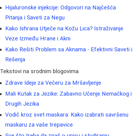
Hijaluronske injekcije: Odgovori na Najčešća
Pitanja i Saveti za Negu
Kako Ishrana Utječe na Kožu Lica? Istraživanje
Veze Između Hrane i Akni
Kako Rešiti Problem sa Aknama - Efektivni Saveti i
Rešenja
Tekstovi na srodnim blogovima
Zdrave Ideje za Večeru za Mršavljenje
Mali Kutak za Jezike: Zabavno Učenje Nemačkog i
Drugih Jezika
Vodič kroz svet maskara: Kako izabrati savršenu
maskaru za vaše trepavice
Sve što treba da znaš o upisu i studiranju