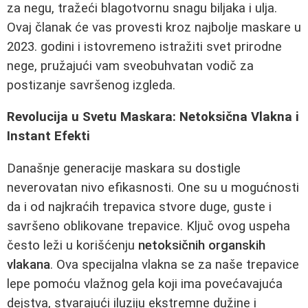
za negu, tražeći blagotvornu snagu biljaka i ulja.
Ovaj članak će vas provesti kroz najbolje maskare u
2023. godini i istovremeno istražiti svet prirodne
nege, pružajući vam sveobuhvatan vodič za
postizanje savršenog izgleda.
Revolucija u Svetu Maskara: Netoksična Vlakna i
Instant Efekti
Današnje generacije maskara su dostigle
neverovatan nivo efikasnosti. One su u mogućnosti
da i od najkraćih trepavica stvore duge, guste i
savršeno oblikovane trepavice. Ključ ovog uspeha
često leži u korišćenju
netoksičnih organskih
vlakana
. Ova specijalna vlakna se za naše trepavice
lepe pomoću vlažnog gela koji ima povećavajuća
dejstva, stvarajući iluziju ekstremne dužine i