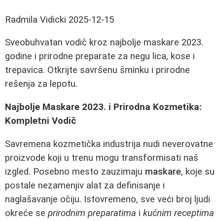
Radmila Vidicki
2025-12-15
Sveobuhvatan vodič kroz najbolje maskare 2023.
godine i prirodne preparate za negu lica, kose i
trepavica. Otkrijte savršenu šminku i prirodne
rešenja za lepotu.
Najbolje Maskare 2023. i Prirodna Kozmetika:
Kompletni Vodič
Savremena kozmetička industrija nudi neverovatne
proizvode koji u trenu mogu transformisati naš
izgled. Posebno mesto zauzimaju
maskare
, koje su
postale nezamenjiv alat za definisanje i
naglašavanje očiju. Istovremeno, sve veći broj ljudi
okreće se
prirodnim preparatima
i
kućnim receptima