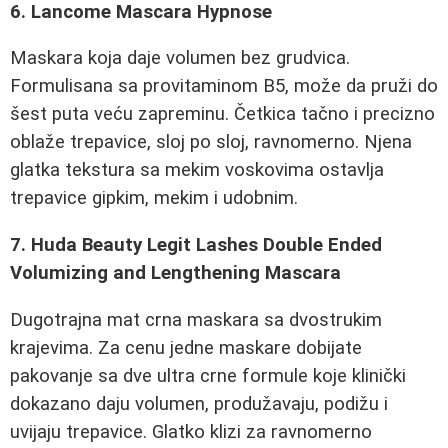
6. Lancome Mascara Hypnose
Maskara koja daje volumen bez grudvica.
Formulisana sa provitaminom B5, može da pruži do
šest puta veću zapreminu. Četkica tačno i precizno
oblaže trepavice, sloj po sloj, ravnomerno. Njena
glatka tekstura sa mekim voskovima ostavlja
trepavice gipkim, mekim i udobnim.
7. Huda Beauty Legit Lashes Double Ended
Volumizing and Lengthening Mascara
Dugotrajna mat crna maskara sa dvostrukim
krajevima. Za cenu jedne maskare dobijate
pakovanje sa dve ultra crne formule koje klinički
dokazano daju volumen, produžavaju, podižu i
uvijaju trepavice. Glatko klizi za ravnomerno