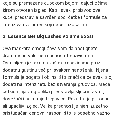
koje su premazane dubokom bojom, dajući očima
širom otvoren izgled. Kao i svaki proizvod ove
kuće, predstavlja savršen spoj četke i formule za
intenzivan volumen koji neće razočarati.
2. Essence Get Big Lashes Volume Boost
Ova maskara omogućava vam da postignete
dramatičan volumen i punoću trepavicama.
Osmišljena je tako da vašim trepavicama pruži
dodatnu gustinu već pri svakom nanošenju. Njena
formula je bogata i obilna, što znači da će svaki sloj
dodati na intenzitetu bez stvaranja grudvica. Mega
četkica jajastog oblika predstavlja ključni faktor,
dosežući i najmanje trepavice. Rezultat je prirodan,
ali upadljiv izgled. Velika prednost je njen izuzetno
pristupačan cenovni raspon, što je posebno važno