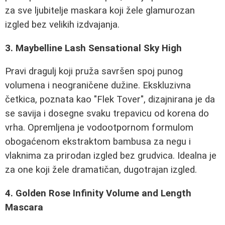
za sve ljubitelje maskara koji žele glamurozan
izgled bez velikih izdvajanja.
3. Maybelline Lash Sensational Sky High
Pravi dragulj koji pruža savršen spoj punog
volumena i neograničene dužine. Ekskluzivna
četkica, poznata kao "Flek Tover", dizajnirana je da
se savija i dosegne svaku trepavicu od korena do
vrha. Opremljena je vodootpornom formulom
obogaćenom ekstraktom bambusa za negu i
vlaknima za prirodan izgled bez grudvica. Idealna je
za one koji žele dramatičan, dugotrajan izgled.
4. Golden Rose Infinity Volume and Length
Mascara