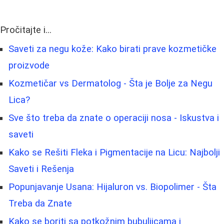
Pročitajte i...
Saveti za negu kože: Kako birati prave kozmetičke
proizvode
Kozmetičar vs Dermatolog - Šta je Bolje za Negu
Lica?
Sve što treba da znate o operaciji nosa - Iskustva i
saveti
Kako se Rešiti Fleka i Pigmentacije na Licu: Najbolji
Saveti i Rešenja
Popunjavanje Usana: Hijaluron vs. Biopolimer - Šta
Treba da Znate
Kako se boriti sa potkožnim bubuljicama i