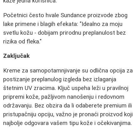
kaže jedna korisnica.
Početnici često hvale Sundance proizvode zbog
lake primene i blagih efekata: "Idealno za moju
svetlu kožu - dobijam prirodnu preplanulost bez
rizika od fleka."
Zaključak
Kreme za samopotamnjivanje su odlična opcija za
postizanje preplanulog izgleda bez izlaganja
štetnim UV zracima. Ključ uspeha leži u pravilnoj
pripremi kože, pažljivom nanošenju i redovnom
održavanju. Bez obzira da li odaberete premium ili
pristupačniju opciju, važno je pronaći proizvod koji
najbolje odgovara vašem tipu kože i očekivanjima.