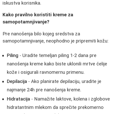
iskustva korisnika.
Kako pravilno koristiti kreme za
samopotamnjivanje?
Pre nanošenja bilo kojeg sredstva za
samopotamnjivanje, neophodno je pripremiti kožu:
Piling
- Uradite temeljan piling 1-2 dana pre
nanošenja kreme kako biste uklonili mrtve ćelije
kože i osigurali ravnomernu primenu.
Depilacija
- Ako planirate depilaciju, uradite je
najmanje 24h pre nanošenja kreme.
Hidratacija
- Namažite laktove, kolena i zglobove
hidratantnim mlekom da sprečite prekomerno