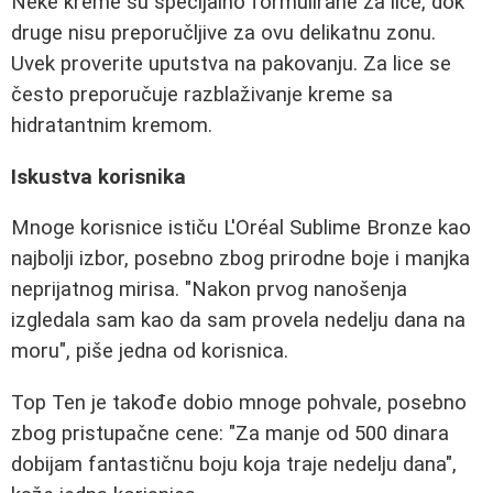
Neke kreme su specijalno formulirane za lice, dok
druge nisu preporučljive za ovu delikatnu zonu.
Uvek proverite uputstva na pakovanju. Za lice se
često preporučuje razblaživanje kreme sa
hidratantnim kremom.
Iskustva korisnika
Mnoge korisnice ističu L'Oréal Sublime Bronze kao
najbolji izbor, posebno zbog prirodne boje i manjka
neprijatnog mirisa. "Nakon prvog nanošenja
izgledala sam kao da sam provela nedelju dana na
moru", piše jedna od korisnica.
Top Ten je takođe dobio mnoge pohvale, posebno
zbog pristupačne cene: "Za manje od 500 dinara
dobijam fantastičnu boju koja traje nedelju dana",