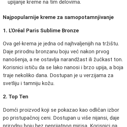
upijanje kreme na tim delovima.
Najpopularnije kreme za samopotamnjivanje
1. L'Oréal Paris Sublime Bronze
Ova gel-krema je jedna od najhvaljenijih na tržištu.
Daje prirodnu bronzanu boju već nakon prvog
nanošenja, a ne ostavlja narandžast ili žućkast ton.
Korisnici ističu da se lako nanosi i brzo upija, a boja
traje nekoliko dana. Dostupan je u verzijama za
svetliju i tamniju kožu.
2. Top Ten
Domći proizvod koji se pokazao kao odličan izbor
po pristupačnoj ceni. Dostupan u više nijansi, daje
prirodnu boju bez neprijatnog mirisa. Korisnici ga