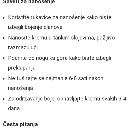
Saveti za nanošenje
Koristite rukavice za nanošenje kako biste
izbegli bojenje dlanova
Nanosite kremu u tankim slojevima, pažljivo
razmazujući
Počnite od nogu ka gore kako biste izbegli
preklapanja
Ne tuširajte se najmanje 6-8 sati nakon
nanošenja
Za održavanje boje, obnavljajte kremu svakih 3-4
dana
Česta pitanja