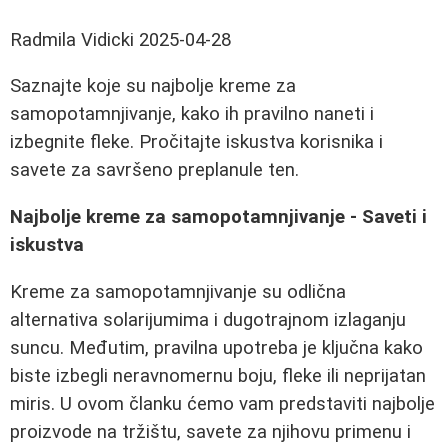
Radmila Vidicki
2025-04-28
Saznajte koje su najbolje kreme za
samopotamnjivanje, kako ih pravilno naneti i
izbegnite fleke. Pročitajte iskustva korisnika i
savete za savršeno preplanule ten.
Najbolje kreme za samopotamnjivanje - Saveti i
iskustva
Kreme za samopotamnjivanje su odlična
alternativa solarijumima i dugotrajnom izlaganju
suncu. Međutim, pravilna upotreba je ključna kako
biste izbegli neravnomernu boju, fleke ili neprijatan
miris. U ovom članku ćemo vam predstaviti najbolje
proizvode na tržištu, savete za njihovu primenu i