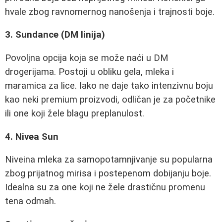
hvale zbog ravnomernog nanošenja i trajnosti boje.
3. Sundance (DM linija)
Povoljna opcija koja se može naći u DM
drogerijama. Postoji u obliku gela, mleka i
maramica za lice. Iako ne daje tako intenzivnu boju
kao neki premium proizvodi, odličan je za početnike
ili one koji žele blagu preplanulost.
4. Nivea Sun
Niveina mleka za samopotamnjivanje su popularna
zbog prijatnog mirisa i postepenom dobijanju boje.
Idealna su za one koji ne žele drastičnu promenu
tena odmah.