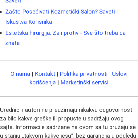
Saveti
Zašto Posećivati Kozmetički Salon? Saveti i
Iskustva Korisnika
Estetska hirurgija: Za i protiv - Sve što treba da
znate
O nama
|
Kontakt
|
Politika privatnosti
|
Uslovi
korišćenja
|
Marketinški servisi
Urednici i autori ne preuzimaju nikakvu odgovornost
za bilo kakve greške ili propuste u sadržaju ovog
sajta. Informacije sadržane na ovom sajtu pružaju se
u stanju „takvom kakve jesu“, bez garancija u pogledu