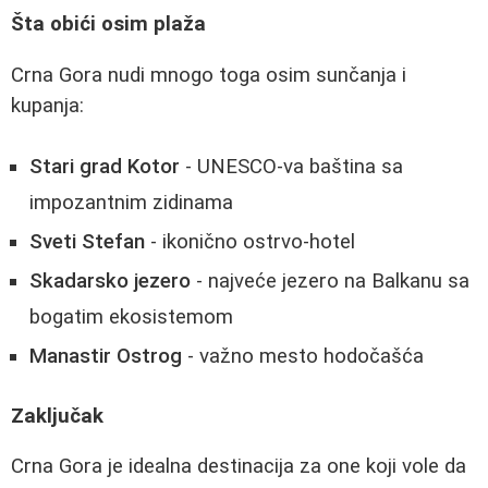
Šta obići osim plaža
Crna Gora nudi mnogo toga osim sunčanja i
kupanja:
Stari grad Kotor
- UNESCO-va baština sa
impozantnim zidinama
Sveti Stefan
- ikonično ostrvo-hotel
Skadarsko jezero
- najveće jezero na Balkanu sa
bogatim ekosistemom
Manastir Ostrog
- važno mesto hodočašća
Zaključak
Crna Gora je idealna destinacija za one koji vole da