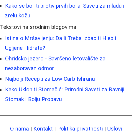
Kako se boriti protiv prvih bora: Saveti za mladu i
zrelu kožu
Tekstovi na srodnim blogovima
Istina o Mršavljenju: Da li Treba Izbaciti Hleb i
Ugljene Hidrate?
Ohridsko jezero - Savršeno letovalište za
nezaboravan odmor
Najbolji Recepti za Low Carb Ishranu
Kako Ukloniti Stomačić: Prirodni Saveti za Ravniji
Stomak i Bolju Probavu
O nama
|
Kontakt
|
Politika privatnosti
|
Uslovi