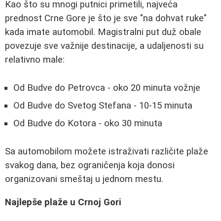
Kao što su mnogi putnici primetili, najveća
prednost Crne Gore je što je sve "na dohvat ruke"
kada imate automobil. Magistralni put duž obale
povezuje sve važnije destinacije, a udaljenosti su
relativno male:
Od Budve do Petrovca - oko 20 minuta vožnje
Od Budve do Svetog Stefana - 10-15 minuta
Od Budve do Kotora - oko 30 minuta
Sa automobilom možete istraživati različite plaže
svakog dana, bez ograničenja koja donosi
organizovani smeštaj u jednom mestu.
Najlepše plaže u Crnoj Gori