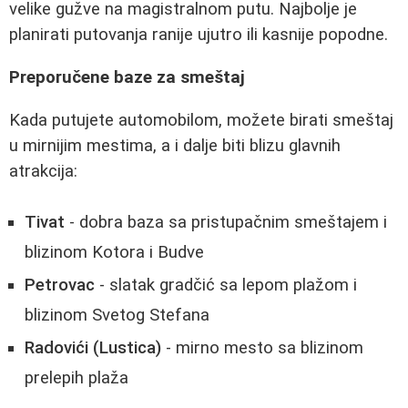
velike gužve na magistralnom putu. Najbolje je
planirati putovanja ranije ujutro ili kasnije popodne.
Preporučene baze za smeštaj
Kada putujete automobilom, možete birati smeštaj
u mirnijim mestima, a i dalje biti blizu glavnih
atrakcija:
Tivat
- dobra baza sa pristupačnim smeštajem i
blizinom Kotora i Budve
Petrovac
- slatak gradčić sa lepom plažom i
blizinom Svetog Stefana
Radovići (Lustica)
- mirno mesto sa blizinom
prelepih plaža