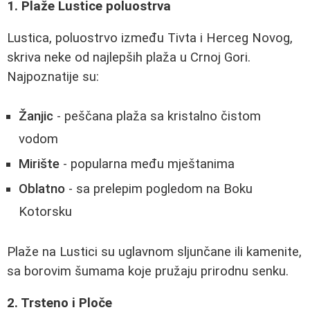
1. Plaže Lustice poluostrva
Lustica, poluostrvo između Tivta i Herceg Novog,
skriva neke od najlepših plaža u Crnoj Gori.
Najpoznatije su:
Žanjic
- peščana plaža sa kristalno čistom
vodom
Mirište
- popularna među mještanima
Oblatno
- sa prelepim pogledom na Boku
Kotorsku
Plaže na Lustici su uglavnom sljunčane ili kamenite,
sa borovim šumama koje pružaju prirodnu senku.
2. Trsteno i Ploče