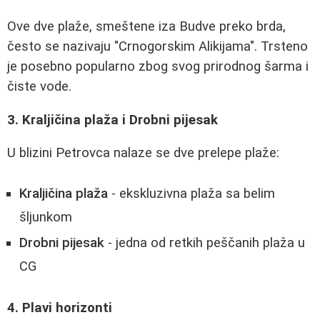
Ove dve plaže, smeštene iza Budve preko brda,
često se nazivaju "Crnogorskim Alikijama". Trsteno
je posebno popularno zbog svog prirodnog šarma i
čiste vode.
3. Kraljičina plaža i Drobni pijesak
U blizini Petrovca nalaze se dve prelepe plaže:
Kraljičina plaža
- ekskluzivna plaža sa belim
šljunkom
Drobni pijesak
- jedna od retkih peščanih plaža u
CG
4. Plavi horizonti