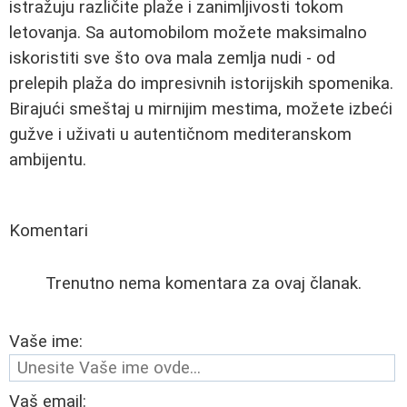
istražuju različite plaže i zanimljivosti tokom
letovanja. Sa automobilom možete maksimalno
iskoristiti sve što ova mala zemlja nudi - od
prelepih plaža do impresivnih istorijskih spomenika.
Birajući smeštaj u mirnijim mestima, možete izbeći
gužve i uživati u autentičnom mediteranskom
ambijentu.
Komentari
Trenutno nema komentara za ovaj članak.
Vaše ime:
Vaš email: