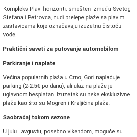
Kompleks Plavi horizonti, smešten između Svetog
Stefana i Petrovca, nudi prelepe plaže sa plavim
zastavicama koje označavaju izuzetnu čistoću
vode.
Praktični saveti za putovanje automobilom
Parkiranje i naplate
Većina popularnih plaža u Crnoj Gori naplaćuje
parking (2-2.5€ po danu), ali ulaz na plaže je
uglavnom besplatan. Izuzetak su neke ekskluzivne
plaže kao što su Mogren i Kraljičina plaža.
Saobraćaj tokom sezone
U julu i avgustu, posebno vikendom, moguće su