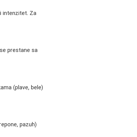
 intenzitet. Za
o se prestane sa
kama (plave, bele)
prepone, pazuh)