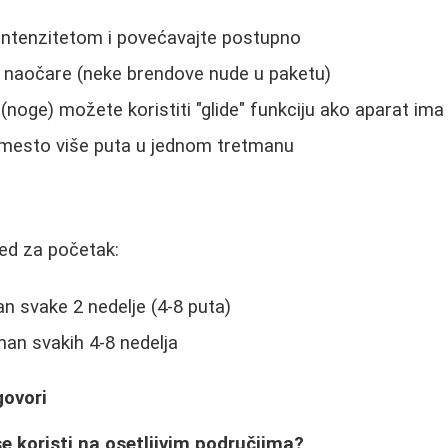
 intenzitetom i povećavajte postupno
e naočare (neke brendove nude u paketu)
(noge) možete koristiti "glide" funkciju ako aparat ima 
o mesto više puta u jednom tretmanu
ed za početak:
n svake 2 nedelje (4-8 puta)
an svakih 4-8 nedelja
govori
se koristi na osetljivim područjima?