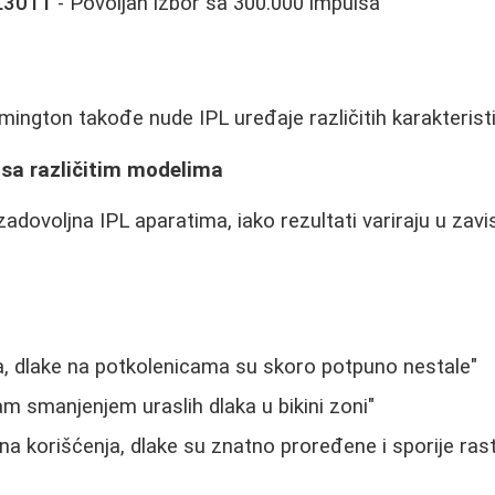
PL3011
- Povoljan izbor sa 300.000 impulsa
mington takođe nude IPL uređaje različitih karakteristi
 sa različitim modelima
zadovoljna IPL aparatima, iako rezultati variraju u zavi
a, dlake na potkolenicama su skoro potpuno nestale"
m smanjenjem uraslih dlaka u bikini zoni"
a korišćenja, dlake su znatno proređene i sporije ras