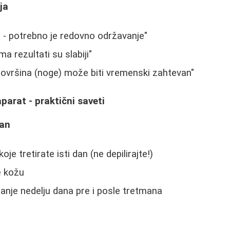
ja
an - potrebno je redovno održavanje"
a rezultati su slabiji"
površina (noge) može biti vremenski zahtevan"
aparat - praktični saveti
man
oje tretirate isti dan (ne depilirajte!)
e kožu
anje nedelju dana pre i posle tretmana