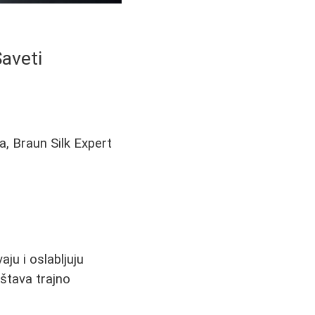
Saveti
a, Braun Silk Expert
aju i oslabljuju
ištava trajno