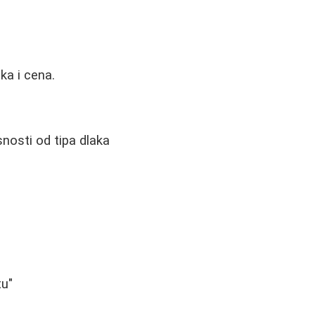
ka i cena.
snosti od tipa dlaka
tu"