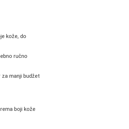
je kože, do
trebno ručno
r za manji budžet
rema boji kože