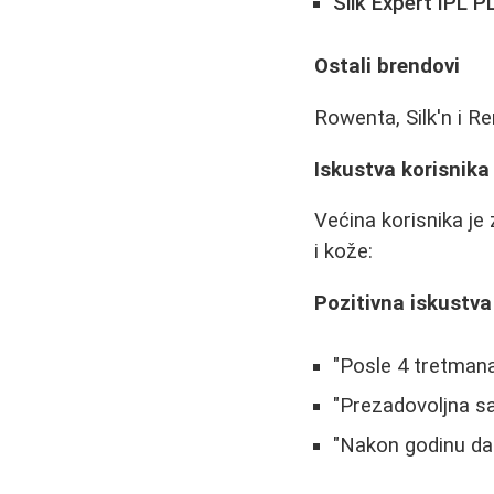
Silk Expert IPL 
Ostali brendovi
Rowenta, Silk'n i Re
Iskustva korisnika
Većina korisnika je 
i kože:
Pozitivna iskustva
"Posle 4 tretman
"Prezadovoljna sa
"Nakon godinu dan