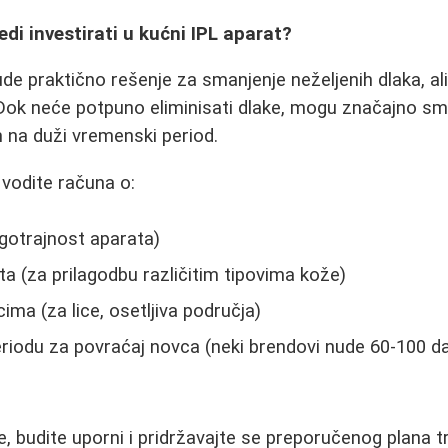
redi investirati u kućni IPL aparat?
de praktično rešenje za smanjenje neželjenih dlaka, ali
ok neće potpuno eliminisati dlake, mogu značajno smanj
m na duži vremenski period.
 vodite računa o:
gotrajnost aparata)
ta (za prilagodbu različitim tipovima kože)
ma (za lice, osetljiva područja)
iodu za povraćaj novca (neki brendovi nude 60-100 d
te, budite uporni i pridržavajte se preporučenog plana