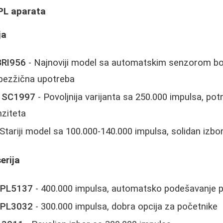
IPL aparata
ja
BRI956
- Najnoviji model sa automatskim senzorom bo
 bezžična upotreba
 SC1997
- Povoljnija varijanta sa 250.000 impulsa, po
nziteta
Stariji model sa 100.000-140.000 impulsa, solidan izbo
erija
5 PL5137
- 400.000 impulsa, automatsko podešavanje p
3 PL3032
- 300.000 impulsa, dobra opcija za početnike