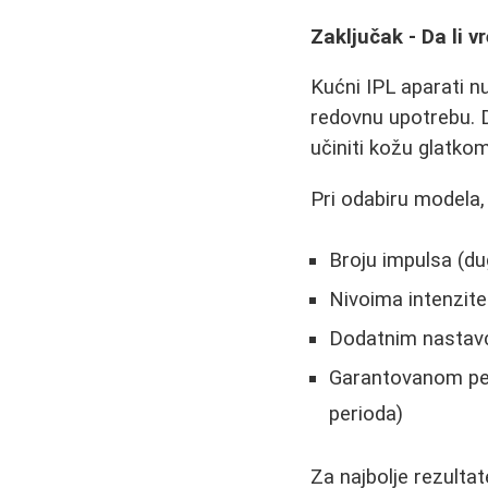
Zaključak - Da li v
Kućni IPL aparati nu
redovnu upotrebu. D
učiniti kožu glatko
Pri odabiru modela,
Broju impulsa (du
Nivoima intenzite
Dodatnim nastavci
Garantovanom per
perioda)
Za najbolje rezulta