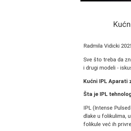
Kućni
Radmila Vidicki
202
Sve što treba da zn
i drugi modeli - isk
Kućni IPL Aparati z
Šta je IPL tehnolo
IPL (Intense Pulsed 
dlake u folikulima, 
folikule već ih pri