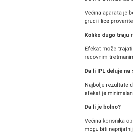
Većina aparata je be
grudi i lice prover
Koliko dugo traju 
Efekat može trajati 
redovnim tretmani
Da li IPL deluje na
Najbolje rezultate 
efekat je minimalan
Da li je bolno?
Većina korisnika op
mogu biti neprijatnij