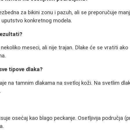
zbedna za bikini zonu i pazuh, ali se preporučuje manji
ite uputstvo konkretnog modela.
rezultati?
nekoliko meseci, ali nije trajan. Dlake će se vratiti ak
ma.
 sve tipove dlaka?
daje na tamnim dlakama na svetloj koži. Na svetlim dla
.
isuje osećaj kao blago peckanje. Osetljivija područja (
a.