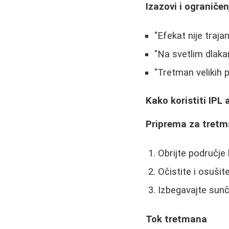
Izazovi i ograničen
"Efekat nije traj
"Na svetlim dlakam
"Tretman velikih 
Kako koristiti IPL 
Priprema za tret
Obrijte područje k
Očistite i osušit
Izbegavajte sunč
Tok tretmana