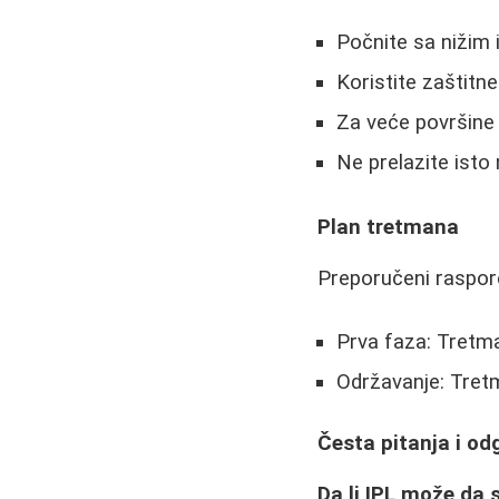
Počnite sa nižim
Koristite zaštitn
Za veće površine 
Ne prelazite ist
Plan tretmana
Preporučeni raspor
Prva faza: Tretma
Održavanje: Tretm
Česta pitanja i od
Da li IPL može da 