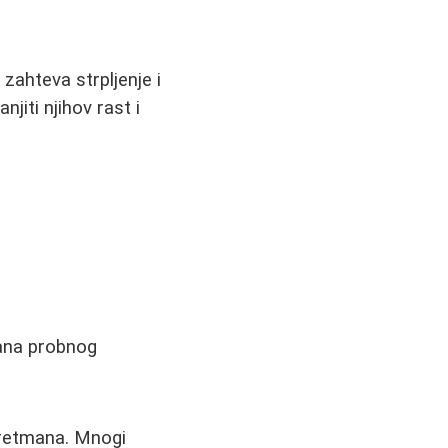
 zahteva strpljenje i
iti njihov rast i
ana probnog
 tretmana. Mnogi