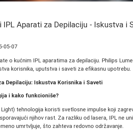
 IPL Aparati za Depilaciju - Iskustva i 
5-05-07
ate o kućnim IPL aparatima za depilaciju. Philips Lume
ustva korisnika, uputstva i saveti za efikasnu upotrebu.
a Depilaciju: Iskustva Korisnika i Saveti
gija i kako funkcioniše?
Light) tehnologija koristi svetlosne impulse koji zagrev
usporavajući njihov rast. Za razliku od lasera, IPL ne un
vremeno umrtvljuje, što zahteva redovno održavanje.