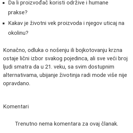
Da li proizvođač koristi održive i humane
prakse?
Kakav je životni vek proizvoda i njegov uticaj na
okolinu?
Konačno, odluka o nošenju ili bojkotovanju krzna
ostaje lični izbor svakog pojedinca, ali sve veći broj
ljudi smatra da u 21. veku, sa svim dostupnim
alternativama, ubijanje životinja radi mode više nije
opravdano.
Komentari
Trenutno nema komentara za ovaj članak.