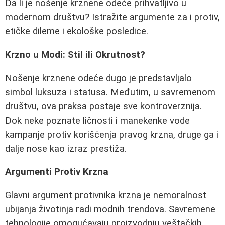
Da li je nošenje krznene odeće prihvatljivo u
modernom društvu? Istražite argumente za i protiv,
etičke dileme i ekološke posledice.
Krzno u Modi: Stil ili Okrutnost?
Nošenje krznene odeće dugo je predstavljalo
simbol luksuza i statusa. Međutim, u savremenom
društvu, ova praksa postaje sve kontroverznija.
Dok neke poznate ličnosti i manekenke vode
kampanje protiv korišćenja pravog krzna, druge ga i
dalje nose kao izraz prestiža.
Argumenti Protiv Krzna
Glavni argument protivnika krzna je nemoralnost
ubijanja životinja radi modnih trendova. Savremene
tehnologije omogućavaju proizvodnju veštačkih