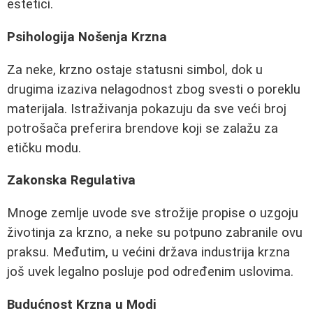
estetici.
Psihologija Nošenja Krzna
Za neke, krzno ostaje statusni simbol, dok u
drugima izaziva nelagodnost zbog svesti o poreklu
materijala. Istraživanja pokazuju da sve veći broj
potrošača preferira brendove koji se zalažu za
etičku modu.
Zakonska Regulativa
Mnoge zemlje uvode sve strožije propise o uzgoju
životinja za krzno, a neke su potpuno zabranile ovu
praksu. Međutim, u većini država industrija krzna
još uvek legalno posluje pod određenim uslovima.
Budućnost Krzna u Modi