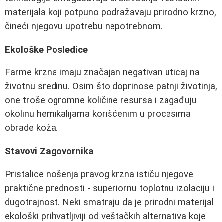
materijala koji potpuno podražavaju prirodno krzno,
čineći njegovu upotrebu nepotrebnom.
Ekološke Posledice
Farme krzna imaju značajan negativan uticaj na
životnu sredinu. Osim što doprinose patnji životinja,
one troše ogromne količine resursa i zagađuju
okolinu hemikalijama korišćenim u procesima
obrade koža.
Stavovi Zagovornika
Pristalice nošenja pravog krzna ističu njegove
praktične prednosti - superiornu toplotnu izolaciju i
dugotrajnost. Neki smatraju da je prirodni materijal
ekološki prihvatljiviji od veštačkih alternativa koje