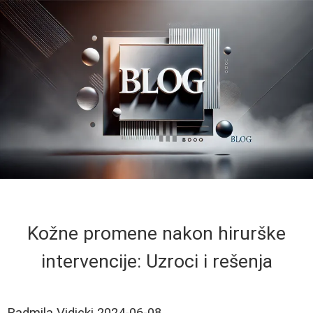
Kožne promene nakon hirurške
intervencije: Uzroci i rešenja
Radmila Vidicki
2024-06-08