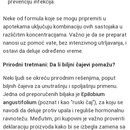
prevenciju infekcija.
Neke od formula koje se mogu pripremiti u
apotekama uključuju kombinaciju ovih sastojaka u
različitim koncentracijama. Važno je da se preparat
nanosi uz pomoć vate, bez intenzivnog utrljavanja, i
ostavi da deluje određeno vreme.
Prirodni tretmani: Da li biljni čajevi pomažu?
Neki ljudi se okreću prirodnim rešenjima, poput
biljnih čajeva za unutrašnju i spoljašnju primenu.
Jedna od preporučenih biljaka je
Epilobium
angustifolium
(poznat i kao "ruski čaj"), za koju se
navodi da deluje protiv upala i reguliše hormonalnu
ravnotežu. Međutim, pri kupovini je važno proveriti
deklaraciju proizvoda kako bi se izbegla zamena sa