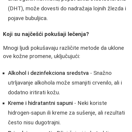
(DHT), može dovesti do nadražaja lojnih žlezda i
pojave bubuljica.
Koji su najčešći pokušaji lečenja?
Mnogi ljudi pokušavaju različite metode da uklone
ove kožne promene, uključujući:
Alkohol i dezinfekciona sredstva
- Snažno
utrljavanje alkohola može smanjiti crvenilo, ali i
dodatno iritirati kožu.
Kreme i hidratantni sapuni
- Neki koriste
hidrogen-sapun ili kreme za sušenje, ali rezultati
često nisu dugotrajni.