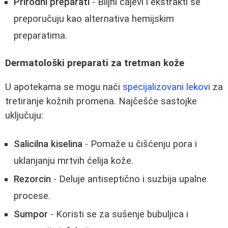
Prirodni preparati
- Biljni čajevi i ekstrakti se
preporučuju kao alternativa hemijskim
preparatima.
Dermatološki preparati za tretman kože
U apotekama se mogu naći
specijalizovani lekovi
za
tretiranje kožnih promena. Najčešće sastojke
uključuju:
Salicilna kiselina
- Pomaže u čišćenju pora i
uklanjanju mrtvih ćelija kože.
Rezorcin
- Deluje antiseptično i suzbija upalne
procese.
Sumpor
- Koristi se za sušenje bubuljica i