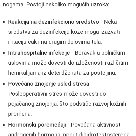
nogama. Postoji nekoliko mogućih uzroka:
Reakcija na dezinfekciono sredstvo
- Neka
sredstva za dezinfekciju kože mogu izazvati
iritaciju čak i na drugim delovima tela.
Intrahospitalne infekcije
- Boravak u bolničkim
uslovima može dovesti do izloženosti različitim
hemikalijama iz deterdženata za posteljinu.
Povećano znojenje usled stresa
-
Posleoperativni stres može dovesti do
pojačanog znojenja, što podstiče razvoj kožnih
promena.
Hormonski poremećaji
- Povećana aktivnost
androgenih hormona, poput dihidrotestosterona