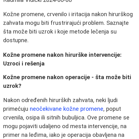
Kožne promene, crvenilo i iritacija nakon hirurškog
zahvata mogu biti frustrirajući problem. Saznajte
šta može biti uzrok i koje metode lečenja su
dostupne.
Kožne promene nakon hirurške intervencije:
Uzroci i rešenja
Kožne promene nakon operacije - šta može biti
uzrok?
Nakon određenih hirurških zahvata, neki ljudi
primećuju
neočekivane kožne promene
, poput
crvenila, osipa ili sitnih bubuljica. Ove promene se
mogu pojaviti udaljeno od mesta intervencije, na
primer na leđima, iako je operacija obavljena na