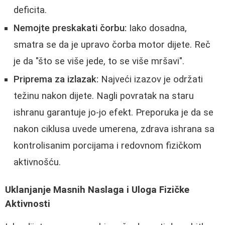
deficita.
Nemojte preskakati čorbu:
Iako dosadna,
smatra se da je upravo čorba motor dijete. Reč
je da "što se više jede, to se više mršavi".
Priprema za izlazak:
Najveći izazov je održati
težinu nakon dijete. Nagli povratak na staru
ishranu garantuje jo-jo efekt. Preporuka je da se
nakon ciklusa uvede umerena, zdrava ishrana sa
kontrolisanim porcijama i redovnom fizičkom
aktivnošću.
Uklanjanje Masnih Naslaga i Uloga Fizičke
Aktivnosti