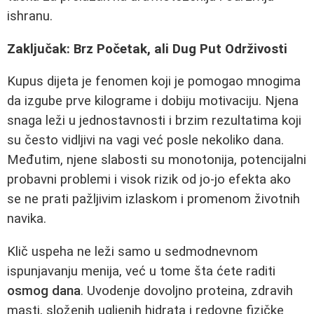
ishranu.
Zaključak: Brz Početak, ali Dug Put Održivosti
Kupus dijeta je fenomen koji je pomogao mnogima
da izgube prve kilograme i dobiju motivaciju. Njena
snaga leži u jednostavnosti i brzim rezultatima koji
su često vidljivi na vagi već posle nekoliko dana.
Međutim, njene slabosti su monotonija, potencijalni
probavni problemi i visok rizik od jo-jo efekta ako
se ne prati pažljivim izlaskom i promenom životnih
navika.
Klič uspeha ne leži samo u sedmodnevnom
ispunjavanju menija, već u tome šta ćete raditi
osmog dana
. Uvodenje dovoljno proteina, zdravih
masti, složenih ugljenih hidrata i redovne fizičke