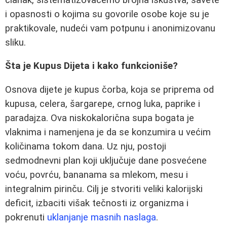
i opasnosti o kojima su govorile osobe koje su je
praktikovale, nudeći vam potpunu i anonimizovanu
sliku.
Šta je Kupus Dijeta i kako funkcioniše?
Osnova dijete je kupus čorba, koja se priprema od
kupusa, celera, šargarepe, crnog luka, paprike i
paradajza. Ova niskokalorična supa bogata je
vlaknima i namenjena je da se konzumira u većim
količinama tokom dana. Uz nju, postoji
sedmodnevni plan koji uključuje dane posvećene
voću, povrću, bananama sa mlekom, mesu i
integralnim pirinču. Cilj je stvoriti veliki kalorijski
deficit, izbaciti višak tečnosti iz organizma i
pokrenuti
uklanjanje masnih naslaga
.