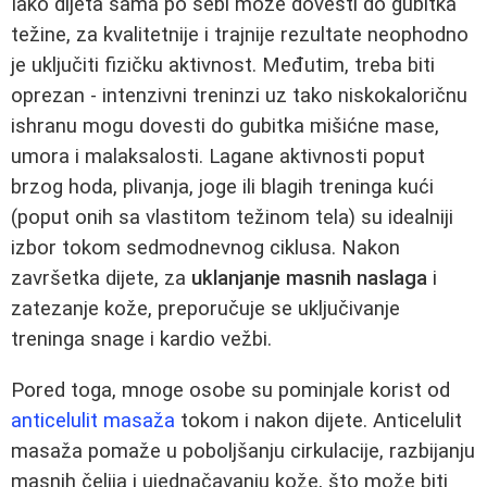
Iako dijeta sama po sebi može dovesti do gubitka
težine, za kvalitetnije i trajnije rezultate neophodno
je uključiti fizičku aktivnost. Međutim, treba biti
oprezan - intenzivni treninzi uz tako niskokaloričnu
ishranu mogu dovesti do gubitka mišićne mase,
umora i malaksalosti. Lagane aktivnosti poput
brzog hoda, plivanja, joge ili blagih treninga kući
(poput onih sa vlastitom težinom tela) su idealniji
izbor tokom sedmodnevnog ciklusa. Nakon
završetka dijete, za
uklanjanje masnih naslaga
i
zatezanje kože, preporučuje se uključivanje
treninga snage i kardio vežbi.
Pored toga, mnoge osobe su pominjale korist od
anticelulit masaža
tokom i nakon dijete. Anticelulit
masaža pomaže u poboljšanju cirkulacije, razbijanju
masnih čelija i ujednačavanju kože, što može biti