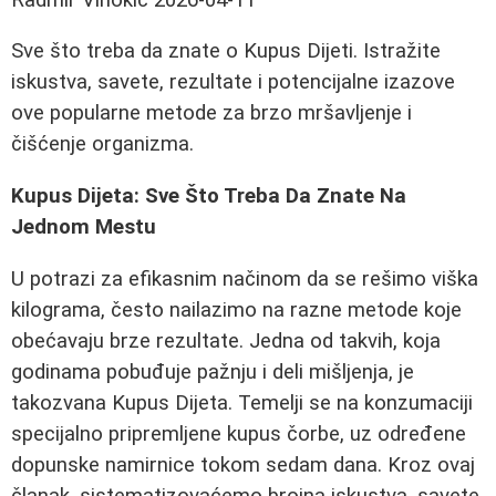
Sve što treba da znate o Kupus Dijeti. Istražite
iskustva, savete, rezultate i potencijalne izazove
ove popularne metode za brzo mršavljenje i
čišćenje organizma.
Kupus Dijeta: Sve Što Treba Da Znate Na
Jednom Mestu
U potrazi za efikasnim načinom da se rešimo viška
kilograma, često nailazimo na razne metode koje
obećavaju brze rezultate. Jedna od takvih, koja
godinama pobuđuje pažnju i deli mišljenja, je
takozvana Kupus Dijeta. Temelji se na konzumaciji
specijalno pripremljene kupus čorbe, uz određene
dopunske namirnice tokom sedam dana. Kroz ovaj
članak, sistematizovaćemo brojna iskustva, savete