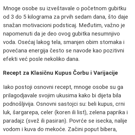
Mnoge osobe su izveštavale o početnom gubitku
od 3 do 5 kilograma za prvih sedam dana, što daje
snažan motivacioni podsticaj. Međutim, važno je
napomenuti da je deo ovog gubitka nesumnjivo
voda. Osećaj lakog tela, smanjen obim stomaka i
povećana energija često se navode kao pozitivni
efekti već posle nekoliko dana.
Recept za Klasičnu Kupus Čorbu i Varijacije
Iako postoji osnovni recept, mnoge osobe su ga
prilagodjavale svojim ukusima kako bi dijeta bila
podnošljivija. Osnovni sastojci su: beli kupus, crni
luk, šargarepa, celer (koren ili list), zelena paprika i
paradajz (svež ili pasiran). Povrće se isecka, nalije
vodom i kuva do mekoće. Začini poput bibera,