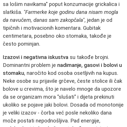
sa lošim navikama" poput konzumacije grickalica i
slatkiša.
"Farmerke koje godinu dana nisam mogla
da navučem, danas sam zakopčala"
, jedan je od
tipičnih i motivacionih komentara. Gubitak
centimetara, posebno oko stomaka, takođe je
često pominjan.
Izazovi i negativna iskustva
su takođe brojni.
Dominantni problem je
nadimanje, gasovi i bolovi u
stomaku
, naročito kod osoba osetljivih na kupus.
Neke osobe su prijavile grčeve, česte stolice ili čak
bolove u crevima, što je navelo mnoge da upozore
da se organizam mora "slušati" i dijeta prekinuti
ukoliko se pojave jaki bolovi. Dosada od monotonije
je veliki izazov - čorba već posle nekoliko dana
može postati nepodnošljiva. Pad energije,