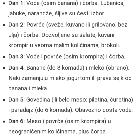
Dan 1:
Voće (osim banana) i čorba. Lubenica,
jabuke, narandže, šljive su česti izbori.
Dan 2:
Povrće (sveže, kuvano ili grilovano, bez
ulja) i čorba. Dozvoljene su salate, kuvani
krompir u veoma malim količinama, brokoli.
Dan 3:
Voće i povrće (osim krompira) i čorba.
Dan 4:
Banane (do 8 komada) i mleko (obrano).
Neki zamenjuju mleko jogurtom ili prave sejk od
banana i mleka.
Dan 5:
Govedina (ili belo meso: piletina, ćuretina)
i paradajz (do 6 komada). Obavezno dosta vode.
Dan 6:
Meso i povrće (osim krompira) u
neograničenim količinama, plus čorba.