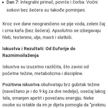
Dan 7:
Integralni pirinač, povrće i čorba. Voćni
sokovi bez šećera su takođe pominjani.
Kroz sve dane neograničeno se pije voda, zeleni čaj
i crna kafa (bez šećera). Apsolutno se izbegavaju
hleb, testenine, ulje, masti i slatkiši.
Iskustva i Rezultati: Od Euforije do
Razmimoilaženja
Iskustva su izuzetno različita, što zavisi od
početne težine, metabolizma i discipline.
Pozitivna iskustva
obuhvataju brz gubitak težine
(naveštano je i do 9 kg za dve nedelje), osećaj lakog
tela, smanjen apetit i povećanu energiju. Neke
osobe su istakle da im je dijeta pomogla da "prekinu