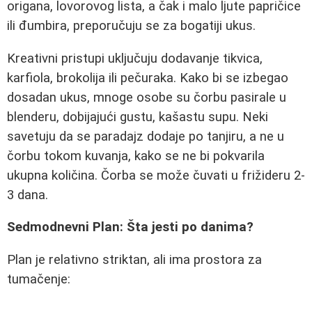
origana, lovorovog lista, a čak i malo ljute papričice
ili đumbira, preporučuju se za bogatiji ukus.
Kreativni pristupi uključuju dodavanje tikvica,
karfiola, brokolija ili pečuraka. Kako bi se izbegao
dosadan ukus, mnoge osobe su čorbu pasirale u
blenderu, dobijajući gustu, kašastu supu. Neki
savetuju da se paradajz dodaje po tanjiru, a ne u
čorbu tokom kuvanja, kako se ne bi pokvarila
ukupna količina. Čorba se može čuvati u frižideru 2-
3 dana.
Sedmodnevni Plan: Šta jesti po danima?
Plan je relativno striktan, ali ima prostora za
tumačenje: