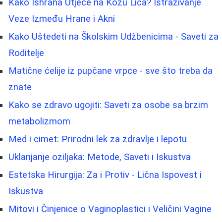
Kako Ishrana Utječe na Kožu Lica? Istraživanje
Veze Između Hrane i Akni
Kako Uštedeti na Školskim Udžbenicima - Saveti za
Roditelje
Matične ćelije iz pupčane vrpce - sve što treba da
znate
Kako se zdravo ugojiti: Saveti za osobe sa brzim
metabolizmom
Med i cimet: Prirodni lek za zdravlje i lepotu
Uklanjanje oziljaka: Metode, Saveti i Iskustva
Estetska Hirurgija: Za i Protiv - Lična Ispovest i
Iskustva
Mitovi i Činjenice o Vaginoplastici i Veličini Vagine