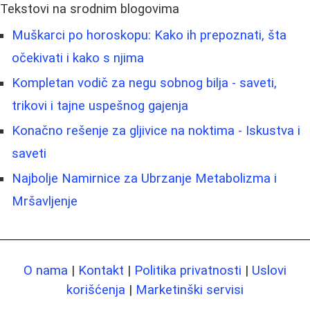
Tekstovi na srodnim blogovima
Muškarci po horoskopu: Kako ih prepoznati, šta
očekivati i kako s njima
Kompletan vodič za negu sobnog bilja - saveti,
trikovi i tajne uspešnog gajenja
Konačno rešenje za gljivice na noktima - Iskustva i
saveti
Najbolje Namirnice za Ubrzanje Metabolizma i
Mršavljenje
O nama
|
Kontakt
|
Politika privatnosti
|
Uslovi
korišćenja
|
Marketinški servisi