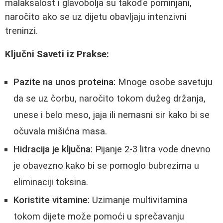
malaksalost i glavobolja su takođe pominjani,
naročito ako se uz dijetu obavljaju intenzivni
treninzi.
Ključni Saveti iz Prakse:
Pazite na unos proteina:
Mnoge osobe savetuju
da se uz čorbu, naročito tokom dužeg držanja,
unese i belo meso, jaja ili nemasni sir kako bi se
očuvala mišićna masa.
Hidracija je ključna:
Pijanje 2-3 litra vode dnevno
je obavezno kako bi se pomoglo bubrezima u
eliminaciji toksina.
Koristite vitamine:
Uzimanje multivitamina
tokom dijete može pomoći u sprečavanju