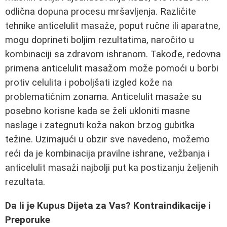
odlična dopuna procesu mršavljenja. Različite
tehnike anticelulit masaže, poput ručne ili aparatne,
mogu doprineti boljim rezultatima, naročito u
kombinaciji sa zdravom ishranom. Takođe, redovna
primena anticelulit masažom može pomoći u borbi
protiv celulita i poboljšati izgled kože na
problematičnim zonama. Anticelulit masaže su
posebno korisne kada se želi ukloniti masne
naslage i zategnuti koža nakon brzog gubitka
težine. Uzimajući u obzir sve navedeno, možemo
reći da je kombinacija pravilne ishrane, vežbanja i
anticelulit masaži najbolji put ka postizanju željenih
rezultata.
Da li je Kupus Dijeta za Vas? Kontraindikacije i
Preporuke