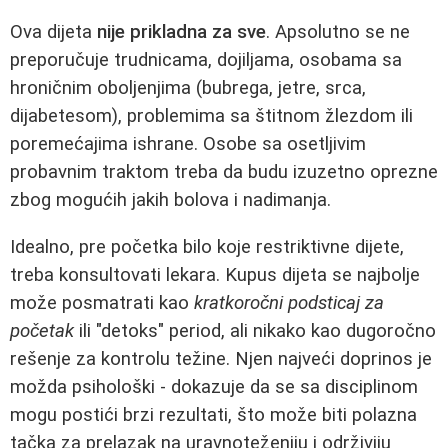
Ova dijeta
nije prikladna za sve
. Apsolutno se ne
preporučuje trudnicama, dojiljama, osobama sa
hroničnim oboljenjima (bubrega, jetre, srca,
dijabetesom), problemima sa štitnom žlezdom ili
poremećajima ishrane. Osobe sa osetljivim
probavnim traktom treba da budu izuzetno oprezne
zbog mogućih jakih bolova i nadimanja.
Idealno, pre početka bilo koje restriktivne dijete,
treba konsultovati lekara. Kupus dijeta se najbolje
može posmatrati kao
kratkoročni podsticaj za
početak
ili "detoks" period, ali nikako kao dugoročno
rešenje za kontrolu težine. Njen najveći doprinos je
možda psihološki - dokazuje da se sa disciplinom
mogu postići brzi rezultati, što može biti polazna
tačka za prelazak na uravnoteženiju i održiviju