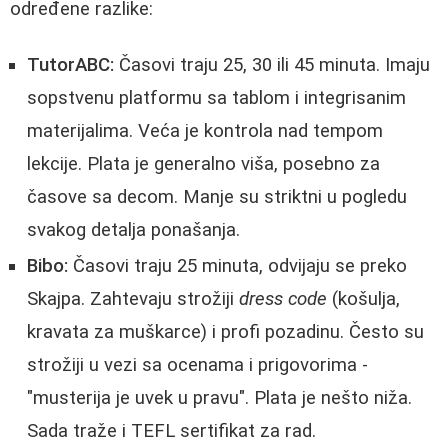
određene razlike:
TutorABC:
Časovi traju 25, 30 ili 45 minuta. Imaju
sopstvenu platformu sa tablom i integrisanim
materijalima. Veća je kontrola nad tempom
lekcije. Plata je generalno viša, posebno za
časove sa decom. Manje su striktni u pogledu
svakog detalja ponašanja.
Bibo:
Časovi traju 25 minuta, odvijaju se preko
Skajpa. Zahtevaju strožiji
dress code
(košulja,
kravata za muškarce) i profi pozadinu. Često su
strožiji u vezi sa ocenama i prigovorima -
"musterija je uvek u pravu". Plata je nešto niža.
Sada traže i TEFL sertifikat za rad.