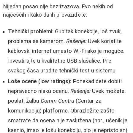
Nijedan posao nije bez izazova. Evo nekih od
najčešćih i kako da ih prevaziđete:
Tehnički problemi:
Gubitak konekcije, loš zvuk,
problema sa kamerom.
Rešenje:
Uvek koristite
kablovski internet umesto Wi-Fi ako je moguće.
Investirajte u kvalitetne USB slušalice. Pre
svakog časa uradite tehnički test u sistemu.
Loše ocene (low ratings):
Ponekad ćete dobiti
nepravedno nisku ocenu.
Rešenje:
Uvek možete
poslati žalbu
Comm Centru
(Centar za
komunikaciju) platforme. Obrazložite zašto
smatrate da ocena nije zaslužena (npr., učenik je
kasnio, imao je lošu konekciju, bio je nepristojan).