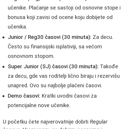
učenike. Plaćanje se sastoji od osnovne stope i
bonusa koji zavisi od ocene koju dobijete od
učenika.
Junior / Reg30 časovi (30 minuta):
Za decu.
Često su finansijski isplativiji, sa većom
osnovnom stopom.
Super Junior (SJ) časovi (30 minuta):
Takođe
za decu, gde vas roditelji lično biraju i rezervišu
unapred. Ovo su najbolje plaćeni časovi.
Demo časovi:
Kratki uvodni časovi za
potencijalne nove učenike.
U početku ćete najverovatnije dobiti
Regular