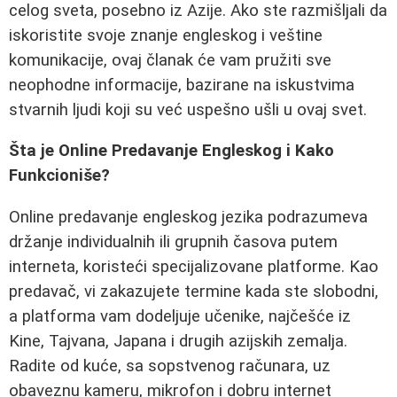
celog sveta, posebno iz Azije. Ako ste razmišljali da
iskoristite svoje znanje engleskog i veštine
komunikacije, ovaj članak će vam pružiti sve
neophodne informacije, bazirane na iskustvima
stvarnih ljudi koji su već uspešno ušli u ovaj svet.
Šta je Online Predavanje Engleskog i Kako
Funkcioniše?
Online predavanje engleskog jezika podrazumeva
držanje individualnih ili grupnih časova putem
interneta, koristeći specijalizovane platforme. Kao
predavač, vi zakazujete termine kada ste slobodni,
a platforma vam dodeljuje učenike, najčešće iz
Kine, Tajvana, Japana i drugih azijskih zemalja.
Radite od kuće, sa sopstvenog računara, uz
obaveznu kameru, mikrofon i dobru internet