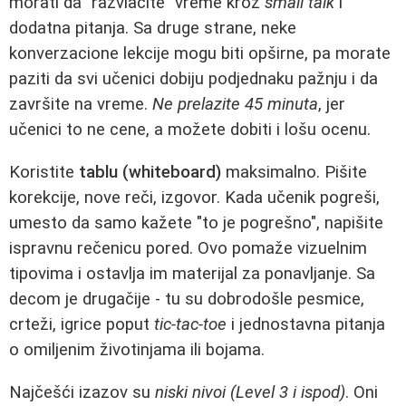
morati da "razvlačite" vreme kroz
small talk
i
dodatna pitanja. Sa druge strane, neke
konverzacione lekcije mogu biti opširne, pa morate
paziti da svi učenici dobiju podjednaku pažnju i da
završite na vreme.
Ne prelazite 45 minuta
, jer
učenici to ne cene, a možete dobiti i lošu ocenu.
Koristite
tablu (whiteboard)
maksimalno. Pišite
korekcije, nove reči, izgovor. Kada učenik pogreši,
umesto da samo kažete "to je pogrešno", napišite
ispravnu rečenicu pored. Ovo pomaže vizuelnim
tipovima i ostavlja im materijal za ponavljanje. Sa
decom je drugačije - tu su dobrodošle pesmice,
crteži, igrice poput
tic-tac-toe
i jednostavna pitanja
o omiljenim životinjama ili bojama.
Najčešći izazov su
niski nivoi (Level 3 i ispod)
. Oni