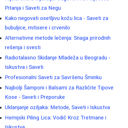
Pitanja i Saveti za Negu
Kako negovati osetljivu kožu lica - Saveti za
bubuljice, mitisere i crvenilo
Alternativne metode lečenja: Snaga prirodnih
rešenja i svesti
Radiotalasno Skidanje Mladeža u Beogradu -
Iskustva i Saveti
Profesionalni Saveti za Savršenu Šminku
Najbolji Šamponi i Balsami za Različite Tipove
Kose - Saveti i Preporuke
Uklanjanje oziljaka: Metode, Saveti i Iskustva
Hemijski Piling Lica: Vodič Kroz Tretmane i
Iskustva