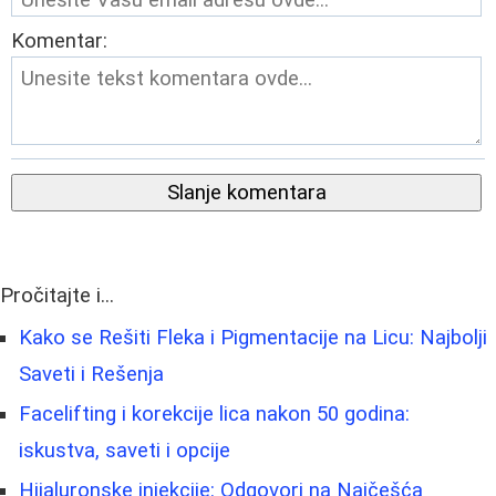
Komentar:
Slanje komentara
Pročitajte i...
Kako se Rešiti Fleka i Pigmentacije na Licu: Najbolji
Saveti i Rešenja
Facelifting i korekcije lica nakon 50 godina:
iskustva, saveti i opcije
Hijaluronske injekcije: Odgovori na Najčešća