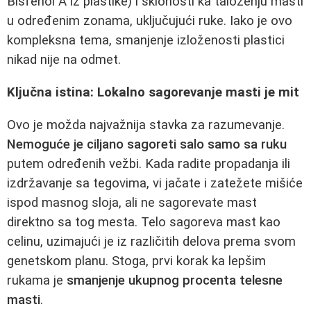
Bisfenol A iz plastike) i sklonosti ka taloženju masti
u određenim zonama, uključujući ruke. Iako je ovo
kompleksna tema, smanjenje izloženosti plastici
nikad nije na odmet.
Ključna istina: Lokalno sagorevanje masti je mit
Ovo je možda najvažnija stavka za razumevanje.
Nemoguće je ciljano sagoreti salo samo sa ruku
putem određenih vežbi. Kada radite propadanja ili
izdržavanje sa tegovima, vi jačate i zatežete mišiće
ispod masnog sloja, ali ne sagorevate mast
direktno sa tog mesta. Telo sagoreva mast kao
celinu, uzimajući je iz različitih delova prema svom
genetskom planu. Stoga, prvi korak ka lepšim
rukama je
smanjenje ukupnog procenta telesne
masti
.