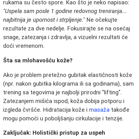
rukama su često spore. Kao što je neko napisao:
"Uspela sam posle 1 godine redovnog treniranja...
najbitnija je upornost i strpljenje."
Ne očekujte
rezultate za dve nedelje. Fokusirajte se na osećaj
snage, zatezanja i zdravlja, a vizuelni rezultati će
doći vremenom.
Šta sa mlohavošću kože?
Ako je problem pretežno gubitak elastičnosti kože
(npr. nakon gubitka kilograma ili sa godinama), sam
trening sa tegovima je najbolji prirodni "lifting".
Zatezanjem mišića ispod, koža dobija potporu i
izgleda čvršće. Hidratacija kože i
masaža
takođe
mogu pomoći u poboljšanju cirkulacije i tenzije.
Zaključak: Holistički pristup za uspeh