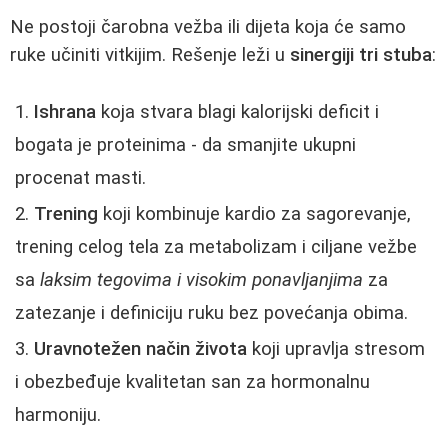
Ne postoji čarobna vežba ili dijeta koja će samo
ruke učiniti vitkijim. Rešenje leži u
sinergiji tri stuba
:
Ishrana
koja stvara blagi kalorijski deficit i
bogata je proteinima - da smanjite ukupni
procenat masti.
Trening
koji kombinuje kardio za sagorevanje,
trening celog tela za metabolizam i ciljane vežbe
sa
laksim tegovima i visokim ponavljanjima
za
zatezanje i definiciju ruku bez povećanja obima.
Uravnotežen način života
koji upravlja stresom
i obezbeđuje kvalitetan san za hormonalnu
harmoniju.