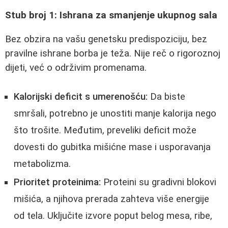
Stub broj 1: Ishrana za smanjenje ukupnog sala
Bez obzira na vašu genetsku predispoziciju, bez
pravilne ishrane borba je teža. Nije reč o rigoroznoj
dijeti, već o održivim promenama.
Kalorijski deficit s umerenošću:
Da biste
smršali, potrebno je unostiti manje kalorija nego
što trošite. Međutim, preveliki deficit može
dovesti do gubitka mišićne mase i usporavanja
metabolizma.
Prioritet proteinima:
Proteini su gradivni blokovi
mišića, a njihova prerada zahteva više energije
od tela. Uključite izvore poput belog mesa, ribe,