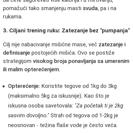
da ćete sagorevati više kalorija i u mirovanju,
pomažući tako smanjenju masti
svuda
, pa i na
rukama.
3. Ciljani trening ruku: Zatezanje bez "pumpanja"
Cilj nije nabacivanje mišićne mase, već
zatezanje i
definisanje
postojećih mišića. Ovo se postiže
strategijom
visokog broja ponavljanja sa umerenim
ili malim opterećenjem
.
Opterećenje:
Koristite tegove od 1kg do 3kg
(maksimalno 5kg za iskusnije). Kao što je
iskusna osoba savetovala:
"Za početak ti je 2kg
sasvim dovoljno."
Strah od tegova od 1-2kg je
neosnovan - težina flaše vode je često veća.