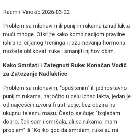
Radmir Vinokić
2026-03-22
Problem sa mlohavim ili punijim rukama iznad lakta
muči mnoge. Otkrijte kako kombinacijom pravilne
ishrane, ciljanog treninga i razumevanja hormona
možete oblikovati ruke i smanjiti njihov obim.
Kako Smršati i Zategnuti Ruke: Konačan Vodič
za Zatezanje Nadlaktice
Problem sa mlohavim, "opuštenim" ili jednostavno
punijim rukama, naročito u delu iznad lakta, jedan je
od najčešćih izvora frustracije, bez obzira na
ukupnu telesnu masu. Često se čuje: "Izgledam
dobro, čak sam i smršala, ali sa rukama imam
problem" ili "Koliko god da smršam, ruke su mi