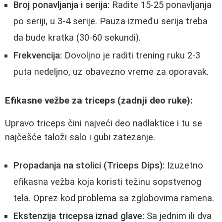
Broj ponavljanja i serija:
Radite 15-25 ponavljanja
po seriji, u 3-4 serije. Pauza između serija treba
da bude kratka (30-60 sekundi).
Frekvencija:
Dovoljno je raditi trening ruku 2-3
puta nedeljno, uz obavezno vreme za oporavak.
Efikasne vežbe za triceps (zadnji deo ruke):
Upravo triceps čini najveći deo nadlaktice i tu se
najčešće taloži salo i gubi zatezanje.
Propadanja na stolici (Triceps Dips):
Izuzetno
efikasna vežba koja koristi težinu sopstvenog
tela. Oprez kod problema sa zglobovima ramena.
Ekstenzija tricepsa iznad glave:
Sa jednim ili dva