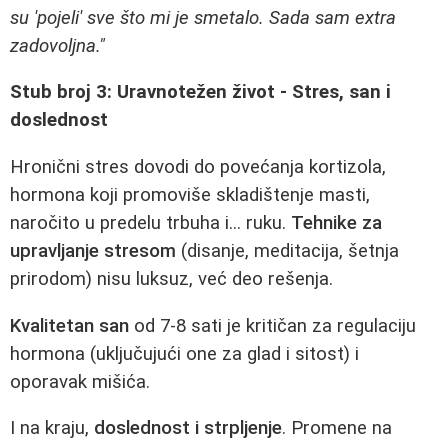
su 'pojeli' sve što mi je smetalo. Sada sam extra
zadovoljna."
Stub broj 3: Uravnotežen život - Stres, san i
doslednost
Hronični stres dovodi do povećanja kortizola,
hormona koji promoviše skladištenje masti,
naročito u predelu trbuha i... ruku.
Tehnike za
upravljanje stresom
(disanje, meditacija, šetnja
prirodom) nisu luksuz, već deo rešenja.
Kvalitetan san
od 7-8 sati je kritičan za regulaciju
hormona (uključujući one za glad i sitost) i
oporavak mišića.
I na kraju,
doslednost i strpljenje
. Promene na