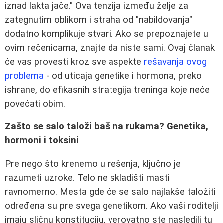
iznad lakta jače." Ova tenzija između želje za
zategnutim oblikom i straha od "nabildovanja"
dodatno komplikuje stvari. Ako se prepoznajete u
ovim rečenicama, znajte da niste sami. Ovaj članak
će vas provesti kroz sve aspekte
rešavanja ovog
problema
- od uticaja genetike i hormona, preko
ishrane, do efikasnih strategija treninga koje neće
povećati obim.
Zašto se salo taloži baš na rukama? Genetika,
hormoni i toksini
Pre nego što krenemo u rešenja, ključno je
razumeti uzroke. Telo ne skladišti masti
ravnomerno. Mesta gde će se salo najlakše taložiti
određena su pre svega genetikom. Ako vaši roditelji
imaju sličnu konstituciju, verovatno ste nasledili tu