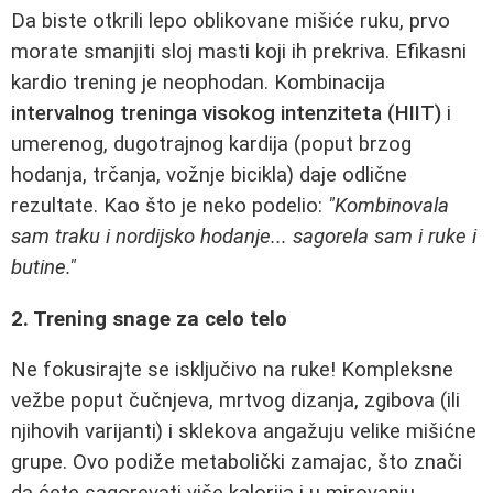
Da biste otkrili lepo oblikovane mišiće ruku, prvo
morate smanjiti sloj masti koji ih prekriva. Efikasni
kardio trening je neophodan. Kombinacija
intervalnog treninga visokog intenziteta (HIIT)
i
umerenog, dugotrajnog kardija (poput brzog
hodanja, trčanja, vožnje bicikla) daje odlične
rezultate. Kao što je neko podelio:
"Kombinovala
sam traku i nordijsko hodanje... sagorela sam i ruke i
butine."
2. Trening snage za celo telo
Ne fokusirajte se isključivo na ruke! Kompleksne
vežbe poput čučnjeva, mrtvog dizanja, zgibova (ili
njihovih varijanti) i sklekova angažuju velike mišićne
grupe. Ovo podiže metabolički zamajac, što znači