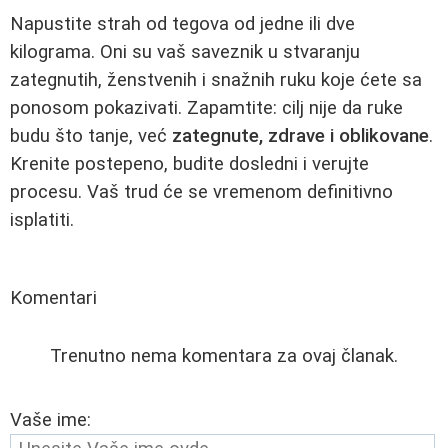
Napustite strah od tegova od jedne ili dve
kilograma. Oni su vaš saveznik u stvaranju
zategnutih, ženstvenih i snažnih ruku koje ćete sa
ponosom pokazivati. Zapamtite: cilj nije da ruke
budu što tanje, već
zategnute, zdrave i oblikovane
.
Krenite postepeno, budite dosledni i verujte
procesu. Vaš trud će se vremenom definitivno
isplatiti.
Komentari
Trenutno nema komentara za ovaj članak.
Vaše ime: