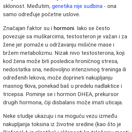
sklonost. Međutim,
genetika nije sudbina
- ona
samo određuje početne uslove.
Značajan faktor su i
hormoni
. Iako se često
povezuje sa muškarcima, testosteron je važan i za
žene jer pomaže u održavanju mišićne mase i
bržem metabolizmu. Nizak nivo testosterona, koji
kod žena može biti posledica hroničnog stresa,
nedostatka sna, nedovoljno intenzivnog treninga ili
određenih lekova, može doprineti nakupljanju
masnog tkiva, ponekad baš u predelu nadlaktice i
tricepsa. Pominje se i hormon DHEA, prekursor
drugih hormona, čiji disbalans može imati uticaja.
Neke studije ukazuju i na moguću vezu između
nakupljanja toksina iz životne sredine (kao što je