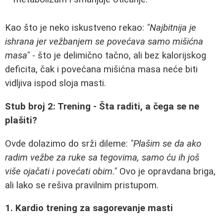
Kao što je neko iskustveno rekao:
"Najbitnija je
ishrana jer vežbanjem se povećava samo mišićna
masa"
- što je delimično tačno, ali bez kalorijskog
deficita, čak i povećana mišićna masa neće biti
vidljiva ispod sloja masti.
Stub broj 2: Trening - Šta raditi, a čega se ne
plašiti?
Ovde dolazimo do srži dileme:
"Plašim se da ako
radim vežbe za ruke sa tegovima, samo ću ih još
više ojačati i povećati obim."
Ovo je opravdana briga,
ali lako se rešiva pravilnim pristupom.
1. Kardio trening za sagorevanje masti