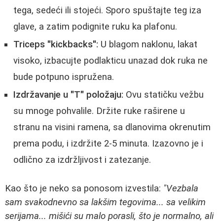
tega, sedeći ili stojeći. Sporo spuštajte teg iza
glave, a zatim podignite ruku ka plafonu.
Triceps "kickbacks":
U blagom naklonu, lakat
visoko, izbacujte podlakticu unazad dok ruka ne
bude potpuno ispružena.
Izdržavanje u "T" položaju:
Ovu statičku vežbu
su mnoge pohvalile. Držite ruke raširene u
stranu na visini ramena, sa dlanovima okrenutim
prema podu, i izdržite 2-5 minuta. Izazovno je i
odlično za izdržljivost i zatezanje.
Kao što je neko sa ponosom izvestila:
"Vezbala
sam svakodnevno sa lakšim tegovima... sa velikim
serijama... mišići su malo porasli, što je normalno, ali