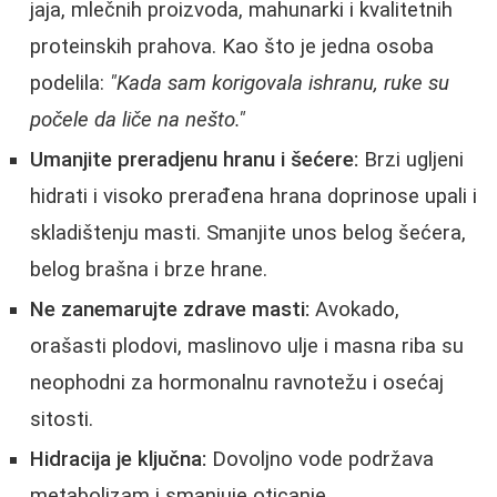
jaja, mlečnih proizvoda, mahunarki i kvalitetnih
proteinskih prahova. Kao što je jedna osoba
podelila:
"Kada sam korigovala ishranu, ruke su
počele da liče na nešto."
Umanjite preradjenu hranu i šećere:
Brzi ugljeni
hidrati i visoko prerađena hrana doprinose upali i
skladištenju masti. Smanjite unos belog šećera,
belog brašna i brze hrane.
Ne zanemarujte zdrave masti:
Avokado,
orašasti plodovi, maslinovo ulje i masna riba su
neophodni za hormonalnu ravnotežu i osećaj
sitosti.
Hidracija je ključna:
Dovoljno vode podržava
metabolizam i smanjuje oticanje.