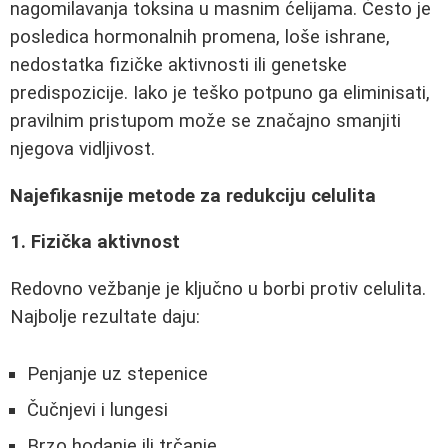
nagomilavanja toksina u masnim ćelijama. Često je
posledica hormonalnih promena, loše ishrane,
nedostatka fizičke aktivnosti ili genetske
predispozicije. Iako je teško potpuno ga eliminisati,
pravilnim pristupom može se značajno smanjiti
njegova vidljivost.
Najefikasnije metode za redukciju celulita
1. Fizička aktivnost
Redovno vežbanje je ključno u borbi protiv celulita.
Najbolje rezultate daju:
Penjanje uz stepenice
Čučnjevi i lungesi
Brzo hodanje ili trčanje