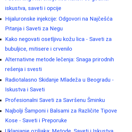
iskustva, saveti i opcije
Hijaluronske injekcije: Odgovori na Najčešća
Pitanja i Saveti za Negu
Kako negovati osetljivu kožu lica - Saveti za
bubuljice, mitisere i crvenilo
Alternativne metode lečenja: Snaga prirodnih
rešenja i svesti
Radiotalasno Skidanje Mladeža u Beogradu -
Iskustva i Saveti
Profesionalni Saveti za Savršenu Šminku
Najbolji Šamponi i Balsami za Različite Tipove
Kose - Saveti i Preporuke
Uklanjanje oziljaka: Metode, Saveti i Iskustva