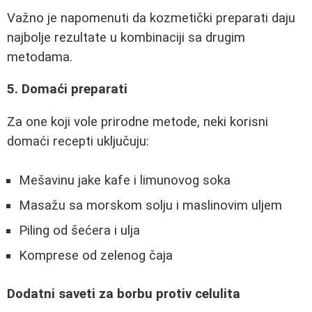
Važno je napomenuti da kozmetički preparati daju
najbolje rezultate u kombinaciji sa drugim
metodama.
5. Domaći preparati
Za one koji vole prirodne metode, neki korisni
domaći recepti uključuju:
Mešavinu jake kafe i limunovog soka
Masažu sa morskom solju i maslinovim uljem
Piling od šećera i ulja
Komprese od zelenog čaja
Dodatni saveti za borbu protiv celulita