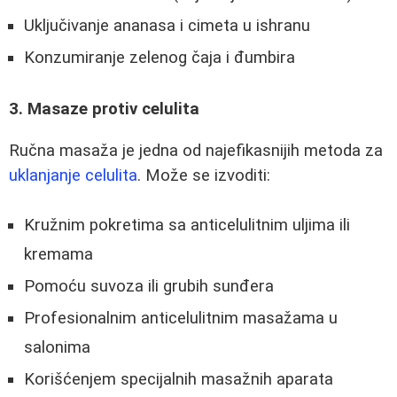
Uključivanje ananasa i cimeta u ishranu
Konzumiranje zelenog čaja i đumbira
3. Masaze protiv celulita
Ručna masaža je jedna od najefikasnijih metoda za
uklanjanje celulita
. Može se izvoditi:
Kružnim pokretima sa anticelulitnim uljima ili
kremama
Pomoću suvoza ili grubih sunđera
Profesionalnim anticelulitnim masažama u
salonima
Korišćenjem specijalnih masažnih aparata