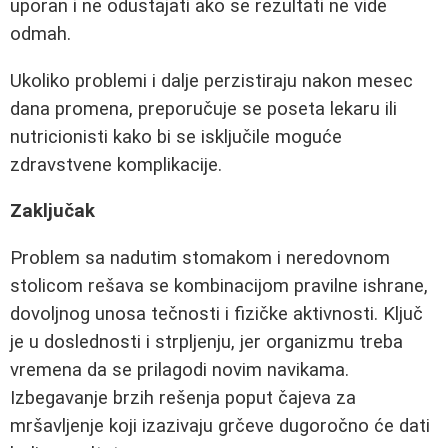
uporan i ne odustajati ako se rezultati ne vide
odmah.
Ukoliko problemi i dalje perzistiraju nakon mesec
dana promena, preporučuje se poseta lekaru ili
nutricionisti kako bi se isključile moguće
zdravstvene komplikacije.
Zaključak
Problem sa nadutim stomakom i neredovnom
stolicom rešava se kombinacijom pravilne ishrane,
dovoljnog unosa tečnosti i fizičke aktivnosti. Ključ
je u doslednosti i strpljenju, jer organizmu treba
vremena da se prilagodi novim navikama.
Izbegavanje brzih rešenja poput čajeva za
mršavljenje koji izazivaju grčeve dugoročno će dati