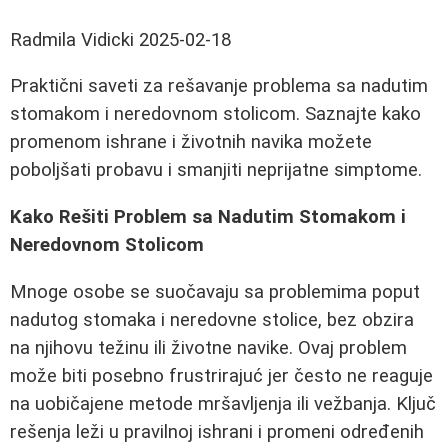
Radmila Vidicki
2025-02-18
Praktični saveti za rešavanje problema sa nadutim
stomakom i neredovnom stolicom. Saznajte kako
promenom ishrane i životnih navika možete
poboljšati probavu i smanjiti neprijatne simptome.
Kako Rešiti Problem sa Nadutim Stomakom i
Neredovnom Stolicom
Mnoge osobe se suočavaju sa problemima poput
nadutog stomaka i neredovne stolice, bez obzira
na njihovu težinu ili životne navike. Ovaj problem
može biti posebno frustrirajuć jer često ne reaguje
na uobičajene metode mršavljenja ili vežbanja. Ključ
rešenja leži u pravilnoj ishrani i promeni određenih