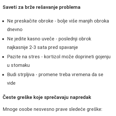
Saveti za brže rešavanje problema
Ne preskačite obroke - bolje više manjih obroka
dnevno
Ne jedite kasno uveče - poslednji obrok
najkasnije 2-3 sata pred spavanje
Pazite na stres - kortizol može doprineti gojenju
u stomaku
Budi strpljiva - promene treba vremena da se
vide
Česte greške koje sprečavaju napredak
Mnoge osobe nesvesno prave sledeće greške: