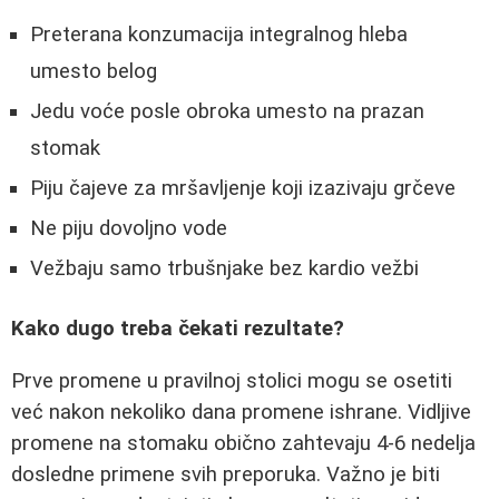
Preterana konzumacija integralnog hleba
umesto belog
Jedu voće posle obroka umesto na prazan
stomak
Piju čajeve za mršavljenje koji izazivaju grčeve
Ne piju dovoljno vode
Vežbaju samo trbušnjake bez kardio vežbi
Kako dugo treba čekati rezultate?
Prve promene u pravilnoj stolici mogu se osetiti
već nakon nekoliko dana promene ishrane. Vidljive
promene na stomaku obično zahtevaju 4-6 nedelja
dosledne primene svih preporuka. Važno je biti