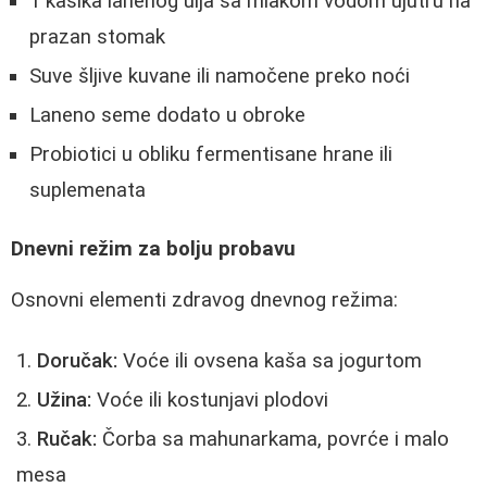
1 kašika lanenog ulja sa mlakom vodom ujutru na
prazan stomak
Suve šljive kuvane ili namočene preko noći
Laneno seme dodato u obroke
Probiotici u obliku fermentisane hrane ili
suplemenata
Dnevni režim za bolju probavu
Osnovni elementi zdravog dnevnog režima:
Doručak:
Voće ili ovsena kaša sa jogurtom
Užina:
Voće ili kostunjavi plodovi
Ručak:
Čorba sa mahunarkama, povrće i malo
mesa