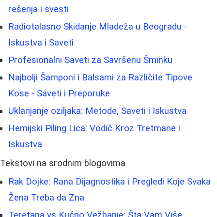
rešenja i svesti
Radiotalasno Skidanje Mladeža u Beogradu -
Iskustva i Saveti
Profesionalni Saveti za Savršenu Šminku
Najbolji Šamponi i Balsami za Različite Tipove
Kose - Saveti i Preporuke
Uklanjanje oziljaka: Metode, Saveti i Iskustva
Hemijski Piling Lica: Vodič Kroz Tretmane i
Iskustva
Tekstovi na srodnim blogovima
Rak Dojke: Rana Dijagnostika i Pregledi Koje Svaka
Žena Treba da Zna
Teretana vs Kućno Vežbanje: Šta Vam Više