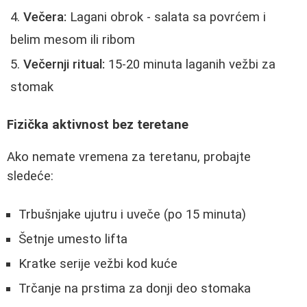
Večera:
Lagani obrok - salata sa povrćem i
belim mesom ili ribom
Večernji ritual:
15-20 minuta laganih vežbi za
stomak
Fizička aktivnost bez teretane
Ako nemate vremena za teretanu, probajte
sledeće:
Trbušnjake ujutru i uveče (po 15 minuta)
Šetnje umesto lifta
Kratke serije vežbi kod kuće
Trčanje na prstima za donji deo stomaka