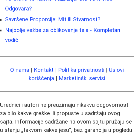
Odgovara?
Savršene Proporcije: Mit ili Stvarnost?
Najbolje vežbe za oblikovanje tela - Kompletan
vodič
O nama
|
Kontakt
|
Politika privatnosti
|
Uslovi
korišćenja
|
Marketinški servisi
Urednici i autori ne preuzimaju nikakvu odgovornost
za bilo kakve greške ili propuste u sadržaju ovog
sajta. Informacije sadržane na ovom sajtu pružaju se
u stanju „takvom kakve jesu“, bez garancija u pogledu