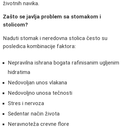
životnih navika.
Zašto se javlja problem sa stomakom i
stolicom?
Naduti stomak i neredovna stolica često su
posledica kombinacije faktora:
Nepravilna ishrana bogata rafinisanim ugljenim
hidratima
Nedovoljan unos vlakana
Nedovoljno unosa tečnosti
Stres i nervoza
Sedentar način života
Neravnoteža crevne flore