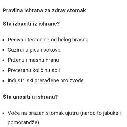
Pravilna ishrana za zdrav stomak
Šta izbaciti iz ishrane?
Peciva i testenine od belog brašna
Gazirana pića i sokove
Prženu i masnu hranu
Preteranu količinu soli
Industrijski prerađene proizvode
Šta unositi u ishranu?
Voće na prazan stomak ujutru (naročito jabuke i
pomorandže)