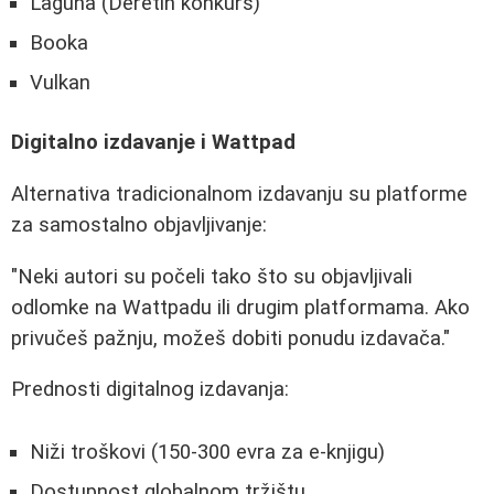
Laguna (Deretin konkurs)
Booka
Vulkan
Digitalno izdavanje i Wattpad
Alternativa tradicionalnom izdavanju su platforme
za samostalno objavljivanje:
"Neki autori su počeli tako što su objavljivali
odlomke na Wattpadu ili drugim platformama. Ako
privučeš pažnju, možeš dobiti ponudu izdavača."
Prednosti digitalnog izdavanja:
Niži troškovi (150-300 evra za e-knjigu)
Dostupnost globalnom tržištu