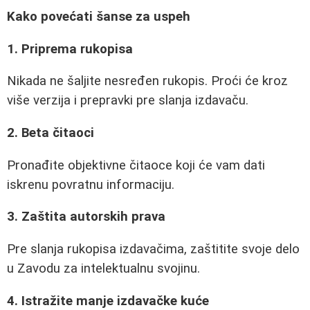
Kako povećati šanse za uspeh
1. Priprema rukopisa
Nikada ne šaljite nesređen rukopis. Proći će kroz
više verzija i prepravki pre slanja izdavaču.
2. Beta čitaoci
Pronađite objektivne čitaoce koji će vam dati
iskrenu povratnu informaciju.
3. Zaštita autorskih prava
Pre slanja rukopisa izdavačima, zaštitite svoje delo
u Zavodu za intelektualnu svojinu.
4. Istražite manje izdavačke kuće