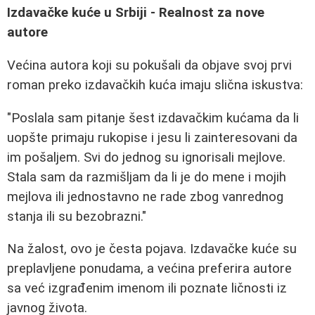
Izdavačke kuće u Srbiji - Realnost za nove
autore
Većina autora koji su pokušali da objave svoj prvi
roman preko izdavačkih kuća imaju slična iskustva:
"Poslala sam pitanje šest izdavačkim kućama da li
uopšte primaju rukopise i jesu li zainteresovani da
im pošaljem. Svi do jednog su ignorisali mejlove.
Stala sam da razmišljam da li je do mene i mojih
mejlova ili jednostavno ne rade zbog vanrednog
stanja ili su bezobrazni."
Na žalost, ovo je česta pojava. Izdavačke kuće su
preplavljene ponudama, a većina preferira autore
sa već izgrađenim imenom ili poznate ličnosti iz
javnog života.