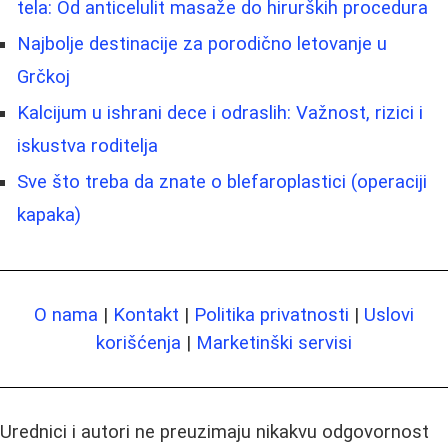
tela: Od anticelulit masaže do hirurških procedura
Najbolje destinacije za porodično letovanje u
Grčkoj
Kalcijum u ishrani dece i odraslih: Važnost, rizici i
iskustva roditelja
Sve što treba da znate o blefaroplastici (operaciji
kapaka)
O nama
|
Kontakt
|
Politika privatnosti
|
Uslovi
korišćenja
|
Marketinški servisi
Urednici i autori ne preuzimaju nikakvu odgovornost