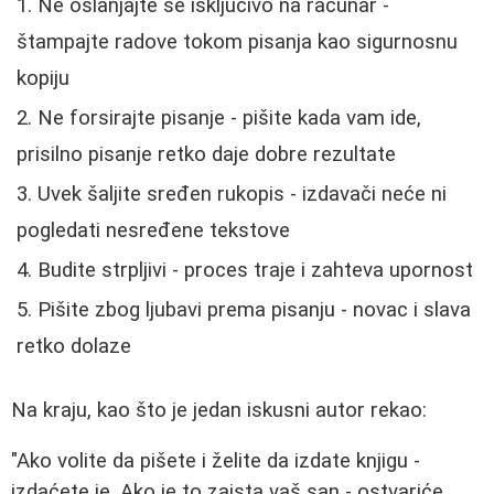
Ne oslanjajte se isključivo na računar
-
štampajte radove tokom pisanja kao sigurnosnu
kopiju
Ne forsirajte pisanje
- pišite kada vam ide,
prisilno pisanje retko daje dobre rezultate
Uvek šaljite sređen rukopis
- izdavači neće ni
pogledati nesređene tekstove
Budite strpljivi
- proces traje i zahteva upornost
Pišite zbog ljubavi prema pisanju
- novac i slava
retko dolaze
Na kraju, kao što je jedan iskusni autor rekao:
"Ako volite da pišete i želite da izdate knjigu -
izdaćete je. Ako je to zaista vaš san - ostvariće