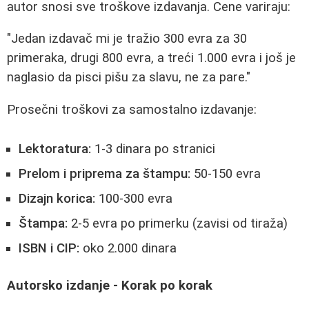
autor snosi sve troškove izdavanja. Cene variraju:
"Jedan izdavač mi je tražio 300 evra za 30
primeraka, drugi 800 evra, a treći 1.000 evra i još je
naglasio da pisci pišu za slavu, ne za pare."
Prosečni troškovi za samostalno izdavanje:
Lektoratura:
1-3 dinara po stranici
Prelom i priprema za štampu:
50-150 evra
Dizajn korica:
100-300 evra
Štampa:
2-5 evra po primerku (zavisi od tiraža)
ISBN i CIP:
oko 2.000 dinara
Autorsko izdanje - Korak po korak