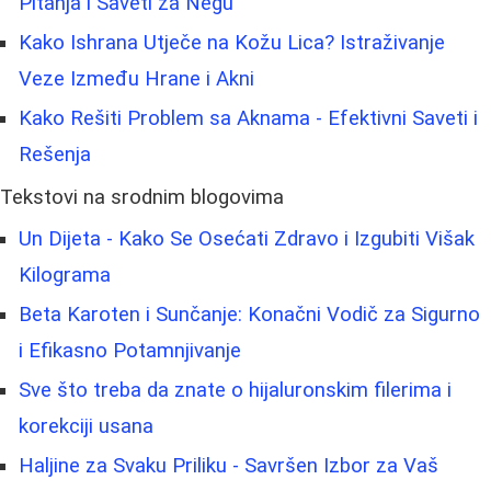
Pitanja i Saveti za Negu
Kako Ishrana Utječe na Kožu Lica? Istraživanje
Veze Između Hrane i Akni
Kako Rešiti Problem sa Aknama - Efektivni Saveti i
Rešenja
Tekstovi na srodnim blogovima
Un Dijeta - Kako Se Osećati Zdravo i Izgubiti Višak
Kilograma
Beta Karoten i Sunčanje: Konačni Vodič za Sigurno
i Efikasno Potamnjivanje
Sve što treba da znate o hijaluronskim filerima i
korekciji usana
Haljine za Svaku Priliku - Savršen Izbor za Vaš