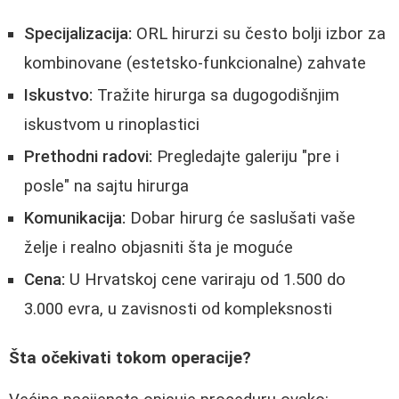
Specijalizacija:
ORL hirurzi su često bolji izbor za
kombinovane (estetsko-funkcionalne) zahvate
Iskustvo:
Tražite hirurga sa dugogodišnjim
iskustvom u rinoplastici
Prethodni radovi:
Pregledajte galeriju "pre i
posle" na sajtu hirurga
Komunikacija:
Dobar hirurg će saslušati vaše
želje i realno objasniti šta je moguće
Cena:
U Hrvatskoj cene variraju od 1.500 do
3.000 evra, u zavisnosti od kompleksnosti
Šta očekivati tokom operacije?