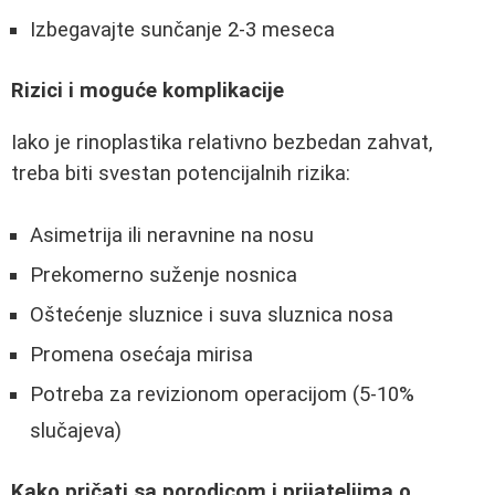
Izbegavajte sunčanje 2-3 meseca
Rizici i moguće komplikacije
Iako je rinoplastika relativno bezbedan zahvat,
treba biti svestan potencijalnih rizika:
Asimetrija ili neravnine na nosu
Prekomerno suženje nosnica
Oštećenje sluznice i suva sluznica nosa
Promena osećaja mirisa
Potreba za revizionom operacijom (5-10%
slučajeva)
Kako pričati sa porodicom i prijateljima o