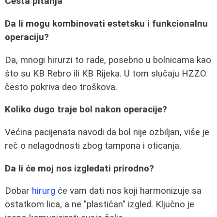
Česta pitanja
Da li mogu kombinovati estetsku i funkcionalnu
operaciju?
Da, mnogi hirurzi to rade, posebno u bolnicama kao
što su KB Rebro ili KB Rijeka. U tom slučaju HZZO
često pokriva deo troškova.
Koliko dugo traje bol nakon operacije?
Većina pacijenata navodi da bol nije ozbiljan, više je
reč o nelagodnosti zbog tampona i oticanja.
Da li će moj nos izgledati prirodno?
Dobar
hirurg
će vam dati nos koji harmonizuje sa
ostatkom lica, a ne "plastičan" izgled. Ključno je