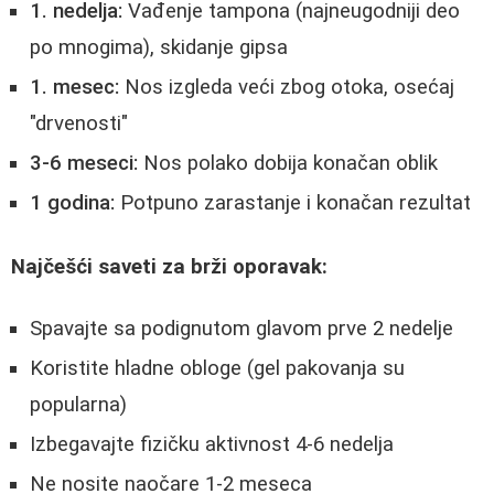
1. nedelja:
Vađenje tampona (najneugodniji deo
po mnogima), skidanje gipsa
1. mesec:
Nos izgleda veći zbog otoka, osećaj
"drvenosti"
3-6 meseci:
Nos polako dobija konačan oblik
1 godina:
Potpuno zarastanje i konačan rezultat
Najčešći saveti za brži oporavak:
Spavajte sa podignutom glavom prve 2 nedelje
Koristite hladne obloge (gel pakovanja su
popularna)
Izbegavajte fizičku aktivnost 4-6 nedelja
Ne nosite naočare 1-2 meseca