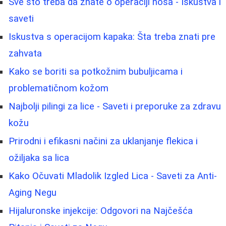
Sve što treba da znate o operaciji nosa - Iskustva i
saveti
Iskustva s operacijom kapaka: Šta treba znati pre
zahvata
Kako se boriti sa potkožnim bubuljicama i
problematičnom kožom
Najbolji pilingi za lice - Saveti i preporuke za zdravu
kožu
Prirodni i efikasni načini za uklanjanje flekica i
ožiljaka sa lica
Kako Očuvati Mladolik Izgled Lica - Saveti za Anti-
Aging Negu
Hijaluronske injekcije: Odgovori na Najčešća