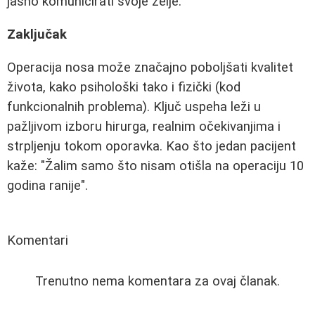
jasno komunicirati svoje želje.
Zaključak
Operacija nosa može značajno poboljšati kvalitet
života, kako psihološki tako i fizički (kod
funkcionalnih problema). Ključ uspeha leži u
pažljivom izboru hirurga, realnim očekivanjima i
strpljenju tokom oporavka. Kao što jedan pacijent
kaže: "Žalim samo što nisam otišla na operaciju 10
godina ranije".
Komentari
Trenutno nema komentara za ovaj članak.