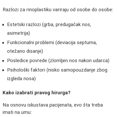
Razlozi za rinoplastiku variraju od osobe do osobe:
Estetski razlozi (grba, predugačak nos,
asimetrija)
Funkcionalni problemi (deviacija septuma,
otežano disanje)
Posledice povrede (zlomljen nos nakon udarca)
Psihološki faktori (nisko samopouzdanje zbog
izgleda nosa)
Kako izabrati pravog hirurga?
Na osnovu iskustava pacijenata, evo šta treba
imati na umu: