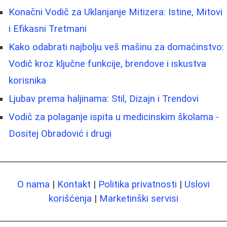
Konačni Vodič za Uklanjanje Mitizera: Istine, Mitovi
i Efikasni Tretmani
Kako odabrati najbolju veš mašinu za domaćinstvo:
Vodič kroz ključne funkcije, brendove i iskustva
korisnika
Ljubav prema haljinama: Stil, Dizajn i Trendovi
Vodič za polaganje ispita u medicinskim školama -
Dositej Obradović i drugi
O nama
|
Kontakt
|
Politika privatnosti
|
Uslovi
korišćenja
|
Marketinški servisi