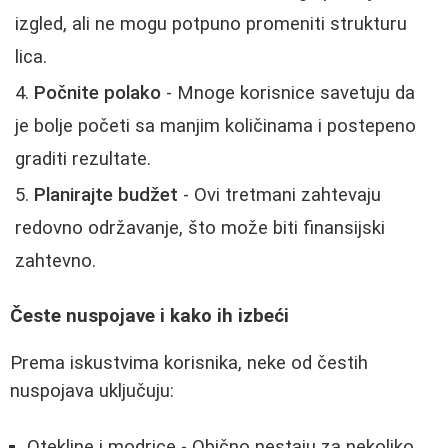
izgled, ali ne mogu potpuno promeniti strukturu
lica.
Počnite polako
- Mnoge korisnice savetuju da
je bolje početi sa manjim količinama i postepeno
graditi rezultate.
Planirajte budžet
- Ovi tretmani zahtevaju
redovno održavanje, što može biti finansijski
zahtevno.
Česte nuspojave i kako ih izbeći
Prema iskustvima korisnika, neke od čestih
nuspojava uključuju:
Otekline i modrice - Obično nestaju za nekoliko