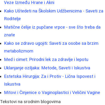
Veze Između Hrane i Akni
Kako Uštedeti na Školskim Udžbenicima - Saveti za
Roditelje
Matične ćelije iz pupčane vrpce - sve što treba da
znate
Kako se zdravo ugojiti: Saveti za osobe sa brzim
metabolizmom
Med i cimet: Prirodni lek za zdravlje i lepotu
Uklanjanje oziljaka: Metode, Saveti i Iskustva
Estetska Hirurgija: Za i Protiv - Lična Ispovest i
Iskustva
Mitovi i Činjenice o Vaginoplastici i Veličini Vagine
Tekstovi na srodnim blogovima