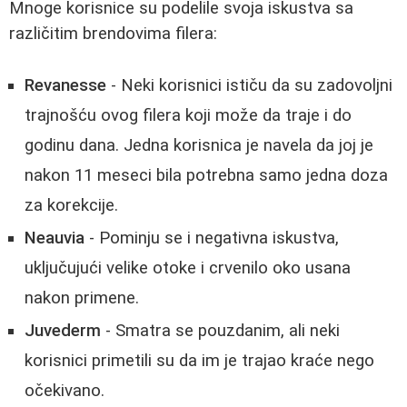
Mnoge korisnice su podelile svoja iskustva sa
različitim brendovima filera:
Revanesse
- Neki korisnici ističu da su zadovoljni
trajnošću ovog filera koji može da traje i do
godinu dana. Jedna korisnica je navela da joj je
nakon 11 meseci bila potrebna samo jedna doza
za korekcije.
Neauvia
- Pominju se i negativna iskustva,
uključujući velike otoke i crvenilo oko usana
nakon primene.
Juvederm
- Smatra se pouzdanim, ali neki
korisnici primetili su da im je trajao kraće nego
očekivano.