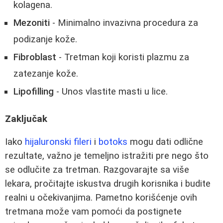
kolagena.
Mezoniti
- Minimalno invazivna procedura za
podizanje kože.
Fibroblast
- Tretman koji koristi plazmu za
zatezanje kože.
Lipofilling
- Unos vlastite masti u lice.
Zaključak
Iako
hijaluronski fileri
i
botoks
mogu dati odlične
rezultate, važno je temeljno istražiti pre nego što
se odlučite za tretman. Razgovarajte sa više
lekara, pročitajte iskustva drugih korisnika i budite
realni u očekivanjima. Pametno korišćenje ovih
tretmana može vam pomoći da postignete