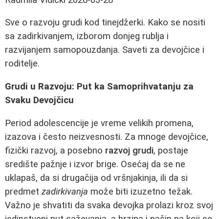
Sve o razvoju grudi kod tinejdžerki. Kako se nositi
sa zadirkivanjem, izborom donjeg rublja i
razvijanjem samopouzdanja. Saveti za devojčice i
roditelje.
Grudi u Razvoju: Put ka Samoprihvatanju za
Svaku Devojčicu
Period adolescencije je vreme velikih promena,
izazova i često neizvesnosti. Za mnoge devojčice,
fizički razvoj, a posebno
razvoj grudi
, postaje
središte pažnje i izvor brige. Osećaj da se ne
uklapaš, da si drugačija od vršnjakinja, ili da si
predmet
zadirkivanja
može biti izuzetno težak.
Važno je shvatiti da svaka devojka prolazi kroz svoj
jedinstveni put saževanja, a brzina i način na koji se