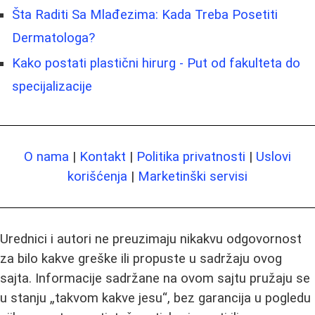
Šta Raditi Sa Mlađezima: Kada Treba Posetiti
Dermatologa?
Kako postati plastični hirurg - Put od fakulteta do
specijalizacije
O nama
|
Kontakt
|
Politika privatnosti
|
Uslovi
korišćenja
|
Marketinški servisi
Urednici i autori ne preuzimaju nikakvu odgovornost
za bilo kakve greške ili propuste u sadržaju ovog
sajta. Informacije sadržane na ovom sajtu pružaju se
u stanju „takvom kakve jesu“, bez garancija u pogledu