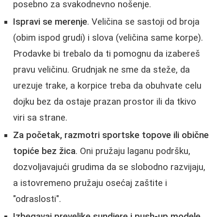
posebno za svakodnevno nošenje.
Ispravi se merenje
. Veličina se sastoji od broja
(obim ispod grudi) i slova (veličina same korpe).
Prodavke bi trebalo da ti pomognu da izabereš
pravu veličinu. Grudnjak ne sme da steže, da
urezuje trake, a korpice treba da obuhvate celu
dojku bez da ostaje prazan prostor ili da tkivo
viri sa strane.
Za početak, razmotri sportske topove ili obične
topiće bez žica
. Oni pružaju laganu podršku,
dozvoljavajući grudima da se slobodno razvijaju,
a istovremeno pružaju osećaj zaštite i
"odraslosti".
Izbegavaj prevelike sundjere i push-up modele