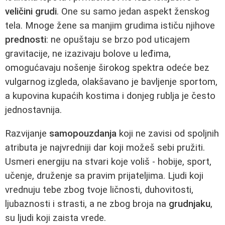
veličini grudi
. One su samo jedan aspekt ženskog
tela. Mnoge žene sa manjim grudima ističu njihove
prednosti
: ne opuštaju se brzo pod uticajem
gravitacije, ne izazivaju bolove u leđima,
omogućavaju nošenje širokog spektra odeće bez
vulgarnog izgleda, olakšavano je bavljenje sportom,
a kupovina kupaćih kostima i donjeg rublja je često
jednostavnija.
Razvijanje
samopouzdanja
koji ne zavisi od spoljnih
atributa je najvredniji dar koji možeš sebi pružiti.
Usmeri energiju na stvari koje voliš - hobije, sport,
učenje, druženje sa pravim prijateljima. Ljudi koji
vrednuju tebe zbog tvoje ličnosti, duhovitosti,
ljubaznosti i strasti, a ne zbog broja na
grudnjaku
,
su ljudi koji zaista vrede.