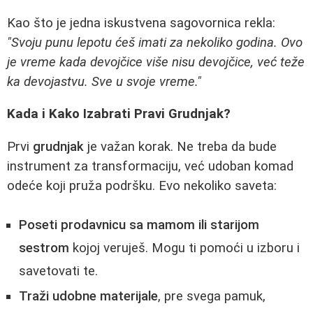
Kao što je jedna iskustvena sagovornica rekla:
"Svoju punu lepotu ćeš imati za nekoliko godina. Ovo
je vreme kada devojčice više nisu devojčice, već teže
ka devojastvu. Sve u svoje vreme."
Kada i Kako Izabrati Pravi Grudnjak?
Prvi
grudnjak
je važan korak. Ne treba da bude
instrument za transformaciju, već udoban komad
odeće koji pruža podršku. Evo nekoliko saveta:
Poseti prodavnicu sa mamom ili starijom
sestrom
kojoj veruješ. Mogu ti pomoći u izboru i
savetovati te.
Traži udobne materijale
, pre svega pamuk,