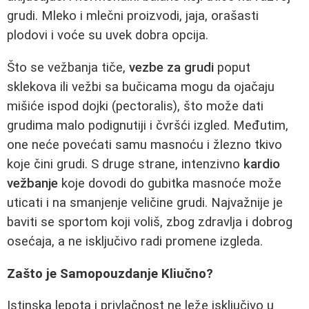
grudi. Mleko i mlečni proizvodi, jaja, orašasti
plodovi i voće su uvek dobra opcija.
Što se vežbanja tiče,
vezbe za grudi
poput
sklekova ili vežbi sa bučicama mogu da ojačaju
mišiće ispod dojki (pectoralis), što može dati
grudima malo podignutiji i čvršći izgled. Međutim,
one neće povećati samu masnoću i žlezno tkivo
koje čini grudi. S druge strane, intenzivno
kardio
vežbanje
koje dovodi do gubitka masnoće može
uticati i na smanjenje veličine grudi. Najvažnije je
baviti se sportom koji voliš, zbog zdravlja i dobrog
osećaja, a ne isključivo radi promene izgleda.
Zašto je Samopouzdanje Kliučno?
Istinska lepota i privlačnost ne leže isključivo u