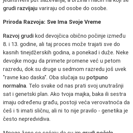
grudi razvijaju
variraju od osobe do osobe.
Priroda Razvoja: Sve Ima Svoje Vreme
Razvoj grudi
kod devojčica obično počinje između
8. i 13. godine, ali taj proces može trajati sve do
kasnih tinejdžerskih godina, a ponekad i duže. Neke
devojke mogu da primete promene već u petom
razredu, dok su druge u sedmom razredu još uvek
"ravne kao daska". Oba slučaja su
potpuno
normalna
. Telo svake od nas prati svoj unutrašnji
sat i genetski plan. Ako tvoja majka, baka ili sestra
imaju određenu građu, postoji veća verovatnoća da
ćeš i ti imati sličnu, ali ni to nije pravilo - genetika je
često nepredvidiva.
Mnoge žene se sećaju da su im
grudi počele