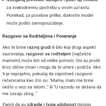
za svakodnevnu upotrebu u ovom uzrastu.
Ponekad, za posebne prilike, diskretni model
može podići samopouzdanje.
Razgovor sa Roditeljima i Poverenje
Ako te brine
razvoj grudi
ili bilo koji drugi aspekt
sazrevanja,
razgovor sa roditeljem
(najčešće
mamom) može biti od velike pomoći. Oni su prošli
kroz slične stvari i mogu da te umire i podrže. Ako
ti je neprijatno, pokušaj da započneš razgovor
rečenicama kao što su: "Mama, malo me brine
nešto u vezi sa telom..." ili "U razredu se dešava da
me zezaju zbog..."
Pamti da su
zdravlje i tvoja udobnost
mnogo