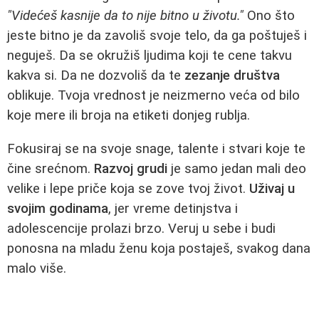
"Videćeš kasnije da to nije bitno u životu."
Ono što
jeste bitno je da zavoliš svoje telo, da ga poštuješ i
neguješ. Da se okružiš ljudima koji te cene takvu
kakva si. Da ne dozvoliš da te
zezanje društva
oblikuje. Tvoja vrednost je neizmerno veća od bilo
koje mere ili broja na etiketi donjeg rublja.
Fokusiraj se na svoje snage, talente i stvari koje te
čine srećnom.
Razvoj grudi
je samo jedan mali deo
velike i lepe priče koja se zove tvoj život.
Uživaj u
svojim godinama
, jer vreme detinjstva i
adolescencije prolazi brzo. Veruj u sebe i budi
ponosna na mladu ženu koja postaješ, svakog dana
malo više.