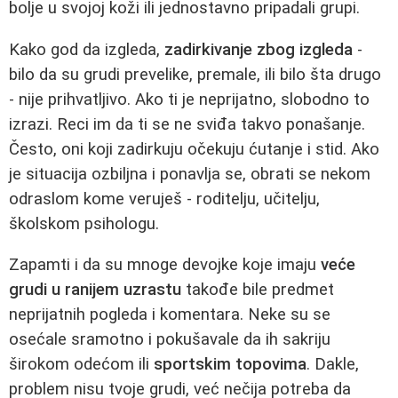
bolje u svojoj koži ili jednostavno pripadali grupi.
Kako god da izgleda,
zadirkivanje zbog izgleda
-
bilo da su grudi prevelike, premale, ili bilo šta drugo
- nije prihvatljivo. Ako ti je neprijatno, slobodno to
izrazi. Reci im da ti se ne sviđa takvo ponašanje.
Često, oni koji zadirkuju očekuju ćutanje i stid. Ako
je situacija ozbiljna i ponavlja se, obrati se nekom
odraslom kome veruješ - roditelju, učitelju,
školskom psihologu.
Zapamti i da su mnoge devojke koje imaju
veće
grudi u ranijem uzrastu
takođe bile predmet
neprijatnih pogleda i komentara. Neke su se
osećale sramotno i pokušavale da ih sakriju
širokom odećom ili
sportskim topovima
. Dakle,
problem nisu tvoje grudi, već nečija potreba da