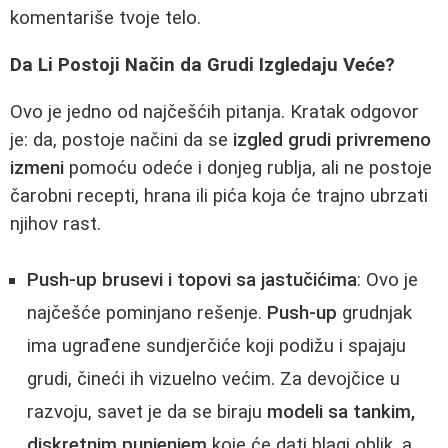
komentariše tvoje telo.
Da Li Postoji Način da Grudi Izgledaju Veće?
Ovo je jedno od najčešćih pitanja. Kratak odgovor
je: da, postoje načini da se
izgled grudi privremeno
izmeni
pomoću odeće i donjeg rublja, ali ne postoje
čarobni recepti, hrana ili pića koja će trajno ubrzati
njihov rast.
Push-up brusevi i topovi sa jastučićima
: Ovo je
najčešće pominjano rešenje.
Push-up
grudnjak
ima ugrađene sundjerčiće koji podižu i spajaju
grudi, čineći ih vizuelno većim. Za devojčice u
razvoju, savet je da se biraju
modeli sa tankim,
diskretnim punjenjem
koje će dati blagi oblik, a