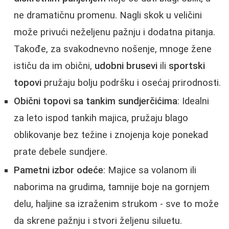
ne dramatičnu promenu. Nagli skok u veličini
može privući neželjenu pažnju i dodatna pitanja.
Takođe, za svakodnevno nošenje, mnoge žene
ističu da im obični,
udobni brusevi
ili
sportski
topovi
pružaju bolju podršku i osećaj prirodnosti.
Obični topovi sa tankim sundjerčićima
: Idealni
za leto ispod tankih majica, pružaju blago
oblikovanje bez težine i znojenja koje ponekad
prate debele sundjere.
Pametni izbor odeće
: Majice sa volanom ili
naborima na grudima, tamnije boje na gornjem
delu, haljine sa izraženim strukom - sve to može
da skrene pažnju i stvori željenu siluetu.