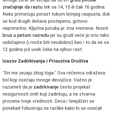
značajnije da rastu
tek sa 14, 15 ili čak 16 godina.
Neke primećuju porast tokom letnjeg raspusta, dok
se kod drugih dešava postepeno, gotovo
neprimetno. Ključna poruka je:
ima vremena
. Nositi
brus u petom razredu
jer su grudi veće je isto tako
uobičajeno (i može biti neudobno) kao i to da se sa
12 godina još uvek čeka na njihov rast.
Izazov Zadirkivanja i Prisustva Društva
"Svi me zezaju zbog toga."
Ova rečenica odražava
bol koji osećaju mnoge devojčice. Važno je
razumeti da je
zadirkivanje
često projekat
nesigurnosti onih koji zadirkuju, a ne stvarna
procena tvoje vrednosti. Deca i tinejdžeri se
ponekad fokusiraju na razlike kako bi se osećali