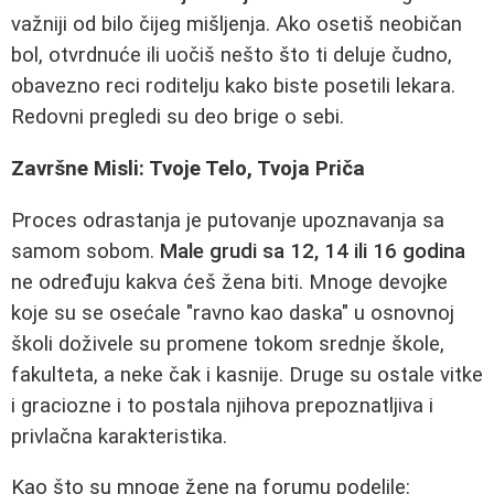
važniji od bilo čijeg mišljenja. Ako osetiš neobičan
bol, otvrdnuće ili uočiš nešto što ti deluje čudno,
obavezno reci roditelju kako biste posetili lekara.
Redovni pregledi su deo brige o sebi.
Završne Misli: Tvoje Telo, Tvoja Priča
Proces odrastanja je putovanje upoznavanja sa
samom sobom.
Male grudi sa 12, 14 ili 16 godina
ne određuju kakva ćeš žena biti. Mnoge devojke
koje su se osećale "ravno kao daska" u osnovnoj
školi doživele su promene tokom srednje škole,
fakulteta, a neke čak i kasnije. Druge su ostale vitke
i graciozne i to postala njihova prepoznatljiva i
privlačna karakteristika.
Kao što su mnoge žene na forumu podelile: