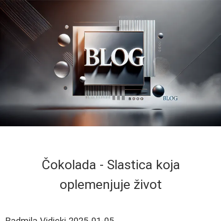
Čokolada - Slastica koja
oplemenjuje život
Radmila Vidicki
2025-01-05