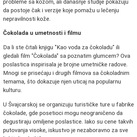
probleme sa kožom, ali današnje studije pokazuju
da postoje čak i verzije koje pomažu u lečenju
nepravilnosti kože.
Čokolada u umetnosti i filmu
Da li ste čitali knjigu "Kao voda za čokoladu" ili
gledali film "Čokolada" sa poznatim glumcem? Ova
poslastica inspirisala je brojne umetničke radove.
Mnogi se prisećaju i drugih filmova sa čokoladnim
temama, što dokazuje njen uticaj na popularnu
kulturu.
U Švajcarskoj se organizuju turističke ture u fabrike
čokolade, gde posetioci mogu neograničeno da
degustiraju omiljene poslastice. Iako su cene takvih
putovanja visoke, iskustvo je nezaboravno za sve