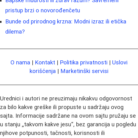
Bapske mudrosti ili zdrav razum? Savremeni
pristup brzi o novorođenčetu
Bunde od prirodnog krzna: Modni izraz ili etička
dilema?
O nama
|
Kontakt
|
Politika privatnosti
|
Uslovi
korišćenja
|
Marketinški servisi
Urednici i autori ne preuzimaju nikakvu odgovornost
za bilo kakve greške ili propuste u sadržaju ovog
sajta. Informacije sadržane na ovom sajtu pružaju se
u stanju „takvom kakve jesu“, bez garancija u pogledu
njihove potpunosti, tačnosti, korisnosti ili