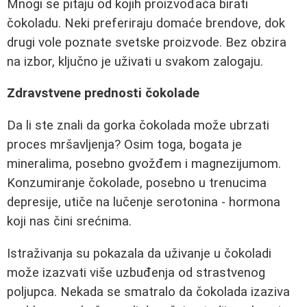
Mnogi se pitaju od kojih proizvođača birati
čokoladu. Neki preferiraju domaće brendove, dok
drugi vole poznate svetske proizvode. Bez obzira
na izbor, ključno je uživati u svakom zalogaju.
Zdravstvene prednosti čokolade
Da li ste znali da gorka čokolada može ubrzati
proces mršavljenja? Osim toga, bogata je
mineralima, posebno gvožđem i magnezijumom.
Konzumiranje čokolade, posebno u trenucima
depresije, utiče na lučenje serotonina - hormona
koji nas čini srećnima.
Istraživanja su pokazala da uživanje u čokoladi
može izazvati više uzbuđenja od strastvenog
poljupca. Nekada se smatralo da čokolada izaziva