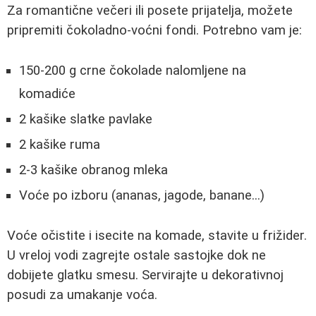
Za romantične večeri ili posete prijatelja, možete
pripremiti čokoladno-voćni fondi. Potrebno vam je:
150-200 g crne čokolade nalomljene na
komadiće
2 kašike slatke pavlake
2 kašike ruma
2-3 kašike obranog mleka
Voće po izboru (ananas, jagode, banane...)
Voće očistite i isecite na komade, stavite u frižider.
U vreloj vodi zagrejte ostale sastojke dok ne
dobijete glatku smesu. Servirajte u dekorativnoj
posudi za umakanje voća.