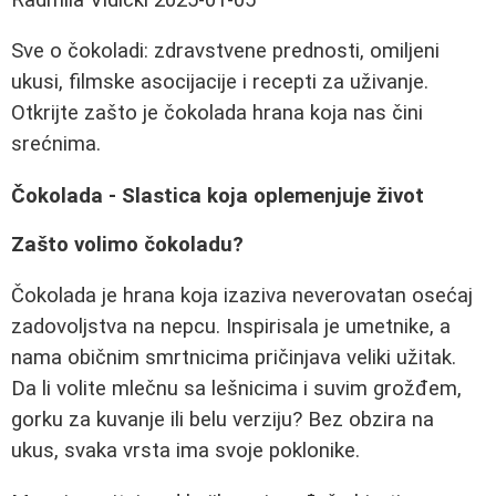
Sve o čokoladi: zdravstvene prednosti, omiljeni
ukusi, filmske asocijacije i recepti za uživanje.
Otkrijte zašto je čokolada hrana koja nas čini
srećnima.
Čokolada - Slastica koja oplemenjuje život
Zašto volimo čokoladu?
Čokolada je hrana koja izaziva neverovatan osećaj
zadovoljstva na nepcu. Inspirisala je umetnike, a
nama običnim smrtnicima pričinjava veliki užitak.
Da li volite mlečnu sa lešnicima i suvim grožđem,
gorku za kuvanje ili belu verziju? Bez obzira na
ukus, svaka vrsta ima svoje poklonike.