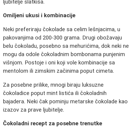
ljubitelje slatkiša.
Omiljeni ukusi i kombinacije
Neki preferiraju čokolade sa celim lešnjacima, u
pakovanjima od 200-300 grama. Drugi obožavaju
belu čokoladu, posebno sa mehurićima, dok neki ne
mogu da odole čokoladnim bombonama punjenim
višnjom. Postoje i oni koji vole kombinacije sa
mentolom ili zimskim začinima poput cimeta.
Za posebne prilike, mnogi biraju luksuzne
čokoladice poput mint listića ili čokoladnih
bajadera. Neki čak pominju metarske čokolade kao
izazov za prave ljubitelje.
Čokoladni recept za posebne trenutke