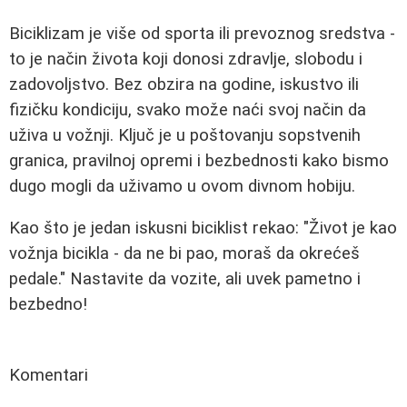
Biciklizam je više od sporta ili prevoznog sredstva -
to je način života koji donosi zdravlje, slobodu i
zadovoljstvo. Bez obzira na godine, iskustvo ili
fizičku kondiciju, svako može naći svoj način da
uživa u vožnji. Ključ je u poštovanju sopstvenih
granica, pravilnoj opremi i bezbednosti kako bismo
dugo mogli da uživamo u ovom divnom hobiju.
Kao što je jedan iskusni biciklist rekao: "Život je kao
vožnja bicikla - da ne bi pao, moraš da okrećeš
pedale." Nastavite da vozite, ali uvek pametno i
bezbedno!
Komentari