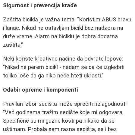
Sigurnost i prevencija krađe
Zaštita bicikla je važna tema: "Koristim ABUS bravu
i lanac. Nikad ne ostavljam bicikl bez nadzora na
duže vreme. Alarm na biciklu je dobra dodatna
zaštita."
Neki koriste kreativne načine da odvrate lopove:
"Nikad ne perem bicikl - nadam se da će izgledati
toliko loše da ga niko neće hteti ukrasti."
Odabir opreme i komponenti
Pravilan izbor sedišta može sprečiti nelagodnost:
"Već godinama tražim sedište koje mi odgovara.
Specifične su mi guzne kosti pa nikako da se
uštimam. Probala sam razna sedišta, sa i bez