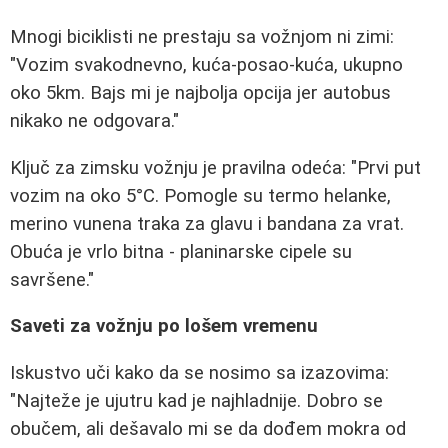
Mnogi biciklisti ne prestaju sa vožnjom ni zimi:
"Vozim svakodnevno, kuća-posao-kuća, ukupno
oko 5km. Bajs mi je najbolja opcija jer autobus
nikako ne odgovara."
Ključ za zimsku vožnju je pravilna odeća: "Prvi put
vozim na oko 5°C. Pomogle su termo helanke,
merino vunena traka za glavu i bandana za vrat.
Obuća je vrlo bitna - planinarske cipele su
savršene."
Saveti za vožnju po lošem vremenu
Iskustvo uči kako da se nosimo sa izazovima:
"Najteže je ujutru kad je najhladnije. Dobro se
obučem, ali dešavalo mi se da dođem mokra od