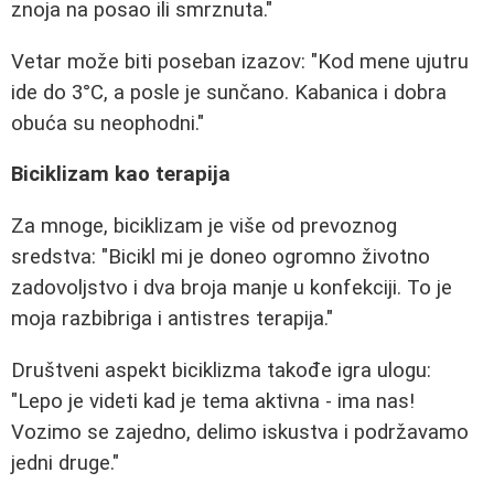
znoja na posao ili smrznuta."
Vetar može biti poseban izazov: "Kod mene ujutru
ide do 3°C, a posle je sunčano. Kabanica i dobra
obuća su neophodni."
Biciklizam kao terapija
Za mnoge, biciklizam je više od prevoznog
sredstva: "Bicikl mi je doneo ogromno životno
zadovoljstvo i dva broja manje u konfekciji. To je
moja razbibriga i antistres terapija."
Društveni aspekt biciklizma takođe igra ulogu:
"Lepo je videti kad je tema aktivna - ima nas!
Vozimo se zajedno, delimo iskustva i podržavamo
jedni druge."