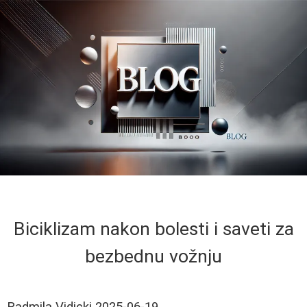
Biciklizam nakon bolesti i saveti za
bezbednu vožnju
Radmila Vidicki
2025-06-19