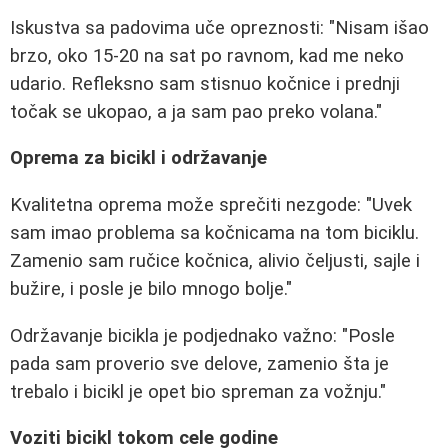
Iskustva sa padovima uče opreznosti: "Nisam išao
brzo, oko 15-20 na sat po ravnom, kad me neko
udario. Refleksno sam stisnuo kočnice i prednji
točak se ukopao, a ja sam pao preko volana."
Oprema za bicikl i održavanje
Kvalitetna oprema može sprečiti nezgode: "Uvek
sam imao problema sa kočnicama na tom biciklu.
Zamenio sam ručice kočnica, alivio čeljusti, sajle i
bužire, i posle je bilo mnogo bolje."
Održavanje bicikla je podjednako važno: "Posle
pada sam proverio sve delove, zamenio šta je
trebalo i bicikl je opet bio spreman za vožnju."
Voziti bicikl tokom cele godine