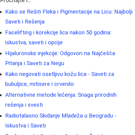
Pročitajte i...
Kako se Rešiti Fleka i Pigmentacije na Licu: Najbolji
Saveti i Rešenja
Facelifting i korekcije lica nakon 50 godina:
iskustva, saveti i opcije
Hijaluronske injekcije: Odgovori na Najčešća
Pitanja i Saveti za Negu
Kako negovati osetljivu kožu lica - Saveti za
bubuljice, mitisere i crvenilo
Alternativne metode lečenja: Snaga prirodnih
rešenja i svesti
Radiotalasno Skidanje Mladeža u Beogradu -
Iskustva i Saveti