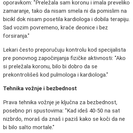
oporavkom: "Preležala sam koronu i imala preveliko
zamaranje, tako da nisam smela ni da pomislim na
bicikl dok nisam posetila kardiologa i dobila terapiju.
Sad vozim povremeno, kraće deonice i bez
forsiranja."
Lekari često preporučuju kontrolu kod specijalista
pre ponovnog započinjanja fizičke aktivnosti: "Ako
si preležala koronu, bilo bi dobro da se
prekontrolišeš kod pulmologa i kardiologa."
Tehnika vožnje i bezbednost
Prava tehnika vožnje je ključna za bezbednost,
posebno pri spustovima: "Kad ideš 40-50 na sat
nizbrdo, moraš da znaš i paziš kako se koči da ne
bi bilo salto mortale."