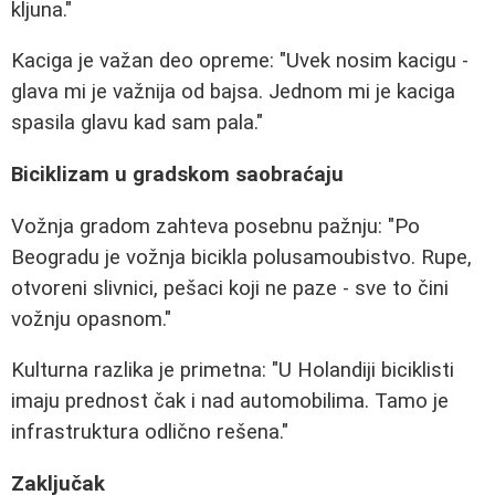
kljuna."
Kaciga je važan deo opreme: "Uvek nosim kacigu -
glava mi je važnija od bajsa. Jednom mi je kaciga
spasila glavu kad sam pala."
Biciklizam u gradskom saobraćaju
Vožnja gradom zahteva posebnu pažnju: "Po
Beogradu je vožnja bicikla polusamoubistvo. Rupe,
otvoreni slivnici, pešaci koji ne paze - sve to čini
vožnju opasnom."
Kulturna razlika je primetna: "U Holandiji biciklisti
imaju prednost čak i nad automobilima. Tamo je
infrastruktura odlično rešena."
Zaključak