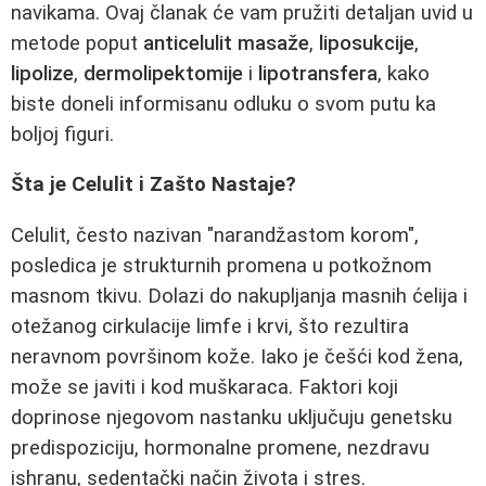
navikama. Ovaj članak će vam pružiti detaljan uvid u
metode poput
anticelulit masaže
,
liposukcije
,
lipolize
,
dermolipektomije
i
lipotransfera
, kako
biste doneli informisanu odluku o svom putu ka
boljoj figuri.
Šta je Celulit i Zašto Nastaje?
Celulit, često nazivan "narandžastom korom",
posledica je strukturnih promena u potkožnom
masnom tkivu. Dolazi do nakupljanja masnih ćelija i
otežanog cirkulacije limfe i krvi, što rezultira
neravnom površinom kože. Iako je češći kod žena,
može se javiti i kod muškaraca. Faktori koji
doprinose njegovom nastanku uključuju genetsku
predispoziciju, hormonalne promene, nezdravu
ishranu, sedentački način života i stres.