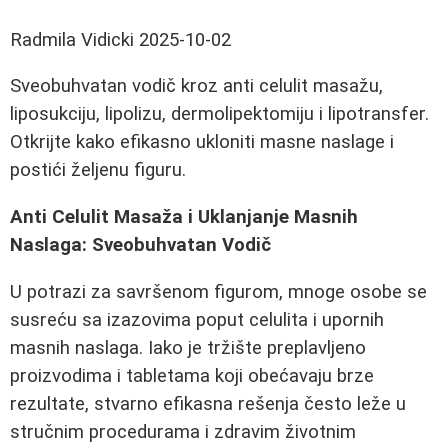
Radmila Vidicki
2025-10-02
Sveobuhvatan vodič kroz anti celulit masažu,
liposukciju, lipolizu, dermolipektomiju i lipotransfer.
Otkrijte kako efikasno ukloniti masne naslage i
postići željenu figuru.
Anti Celulit Masaža i Uklanjanje Masnih
Naslaga: Sveobuhvatan Vodič
U potrazi za savršenom figurom, mnoge osobe se
susreću sa izazovima poput celulita i upornih
masnih naslaga. Iako je tržište preplavljeno
proizvodima i tabletama koji obećavaju brze
rezultate, stvarno efikasna rešenja često leže u
stručnim procedurama i zdravim životnim