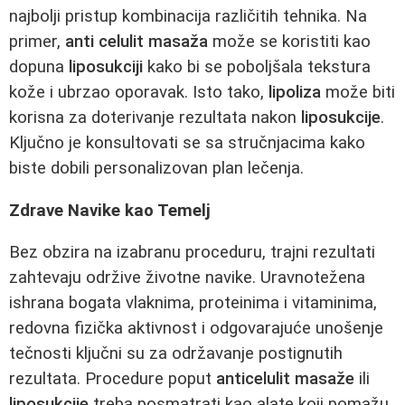
najbolji pristup kombinacija različitih tehnika. Na
primer,
anti celulit masaža
može se koristiti kao
dopuna
liposukciji
kako bi se poboljšala tekstura
kože i ubrzao oporavak. Isto tako,
lipoliza
može biti
korisna za doterivanje rezultata nakon
liposukcije
.
Ključno je konsultovati se sa stručnjacima kako
biste dobili personalizovan plan lečenja.
Zdrave Navike kao Temelj
Bez obzira na izabranu proceduru, trajni rezultati
zahtevaju održive životne navike. Uravnotežena
ishrana bogata vlaknima, proteinima i vitaminima,
redovna fizička aktivnost i odgovarajuće unošenje
tečnosti ključni su za održavanje postignutih
rezultata. Procedure poput
anticelulit masaže
ili
liposukcije
treba posmatrati kao alate koji pomažu