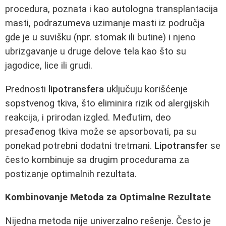
procedura, poznata i kao autologna transplantacija
masti, podrazumeva uzimanje masti iz područja
gde je u suvišku (npr. stomak ili butine) i njeno
ubrizgavanje u druge delove tela kao što su
jagodice, lice ili grudi.
Prednosti
lipotransfera
uključuju korišćenje
sopstvenog tkiva, što eliminira rizik od alergijskih
reakcija, i prirodan izgled. Međutim, deo
presađenog tkiva može se apsorbovati, pa su
ponekad potrebni dodatni tretmani.
Lipotransfer
se
često kombinuje sa drugim procedurama za
postizanje optimalnih rezultata.
Kombinovanje Metoda za Optimalne Rezultate
Nijedna metoda nije univerzalno rešenje. Često je