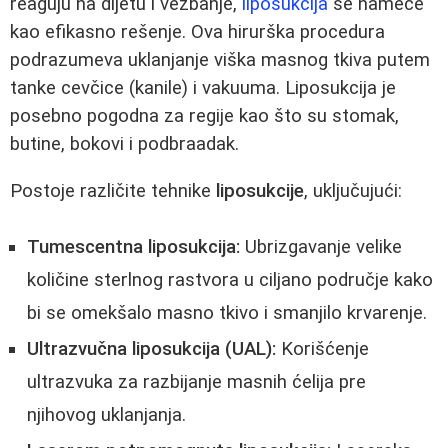
reaguju na dijetu i vežbanje,
liposukcija
se nameće
kao efikasno rešenje. Ova hirurška procedura
podrazumeva uklanjanje viška masnog tkiva putem
tanke cevčice (kanile) i vakuuma. Liposukcija je
posebno pogodna za regije kao što su stomak,
butine, bokovi i podbraadak.
Postoje različite tehnike
liposukcije
, uključujući:
Tumescentna liposukcija:
Ubrizgavanje velike
količine sterlnog rastvora u ciljano područje kako
bi se omekšalo masno tkivo i smanjilo krvarenje.
Ultrazvučna liposukcija (UAL):
Korišćenje
ultrazvuka za razbijanje masnih ćelija pre
njihovog uklanjanja.