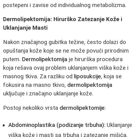
postepeni i zavise od individualnog metabolizma.
Dermolipektomija: Hirurško Zatezanje Kože i
Uklanjanje Masti
Nakon značajnog gubitka težine, često dolazi do
opuštanja kože koje se ne može povući prirodnim
putem.
Dermolipektomija
je hirurška procedura
koja rešava ovaj problem uklanjanjem viška kože i
masnog tkiva. Za razliku od
liposukcije
, koja se
fokusira na masno tkivo,
dermolipektomija
uključuje i značajno uklanjanje kože.
Postoji nekoliko vrsta
dermolipektomije
:
Abdominoplastika (podizanje trbuha):
Uklanjanje
viška kože i masti sa trbuha i zatezanje mišića.