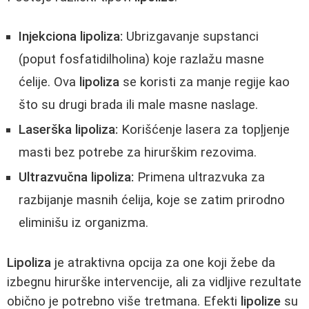
Injekciona lipoliza:
Ubrizgavanje supstanci
(poput fosfatidilholina) koje razlažu masne
ćelije. Ova
lipoliza
se koristi za manje regije kao
što su drugi brada ili male masne naslage.
Laserška lipoliza:
Korišćenje lasera za topļjenje
masti bez potrebe za hirurškim rezovima.
Ultrazvučna lipoliza:
Primena ultrazvuka za
razbijanje masnih ćelija, koje se zatim prirodno
eliminišu iz organizma.
Lipoliza
je atraktivna opcija za one koji žebe da
izbegnu hirurške intervencije, ali za vidljive rezultate
obično je potrebno više tretmana. Efekti
lipolize
su