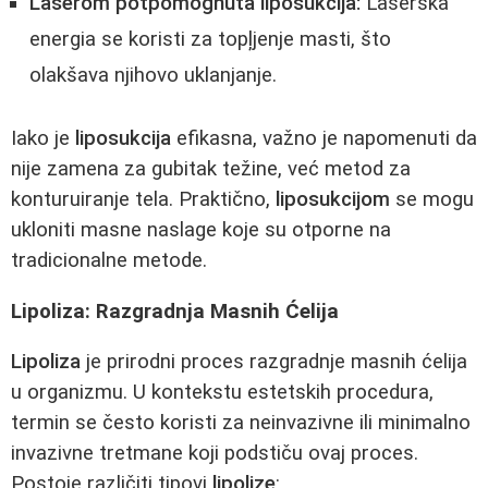
Laserom potpomognuta liposukcija:
Laserska
energia se koristi za topļjenje masti, što
olakšava njihovo uklanjanje.
Iako je
liposukcija
efikasna, važno je napomenuti da
nije zamena za gubitak težine, već metod za
konturuiranje tela. Praktično,
liposukcijom
se mogu
ukloniti masne naslage koje su otporne na
tradicionalne metode.
Lipoliza: Razgradnja Masnih Ćelija
Lipoliza
je prirodni proces razgradnje masnih ćelija
u organizmu. U kontekstu estetskih procedura,
termin se često koristi za neinvazivne ili minimalno
invazivne tretmane koji podstiču ovaj proces.
Postoje različiti tipovi
lipolize
: