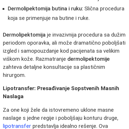
Dermolipektomija butina i ruku:
Slična procedura
koja se primenjuje na butine i ruke.
Dermolipektomija
je invazivnija procedura sa dužim
periodom oporavka, ali može dramatično poboljšati
izgled i samopouzdanje kod pacijenata sa velikim
viškom kože. Razmatranje
dermolipektomije
zahteva detaljne konsultacije sa plastičnim
hirurgom.
Lipotransfer: Presađivanje Sopstvenih Masnih
Naslaga
Za one koji žele da istovremeno uklone masne
naslage s jedne regije i poboljšaju konturu druge,
lipotransfer
predstavlja idealno rešenje. Ova