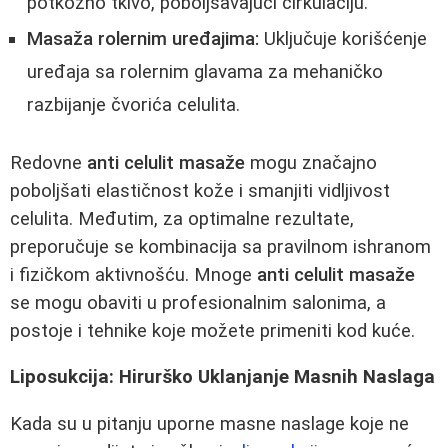
potkožno tkivo, poboljšavajući cirkulaciju.
Masaža rolernim uređajima:
Uključuje korišćenje
uređaja sa rolernim glavama za mehaničko
razbijanje čvorića celulita.
Redovne
anti celulit masaže
mogu značajno
poboljšati elastičnost kože i smanjiti vidljivost
celulita. Međutim, za optimalne rezultate,
preporučuje se kombinacija sa pravilnom ishranom
i fizičkom aktivnošću. Mnoge
anti celulit masaže
se mogu obaviti u profesionalnim salonima, a
postoje i tehnike koje možete primeniti kod kuće.
Liposukcija: Hirurško Uklanjanje Masnih Naslaga
Kada su u pitanju uporne masne naslage koje ne