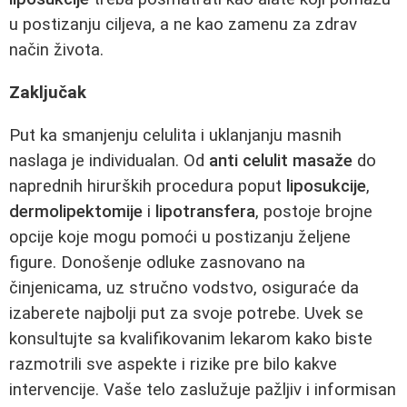
u postizanju ciljeva, a ne kao zamenu za zdrav
način života.
Zaključak
Put ka smanjenju celulita i uklanjanju masnih
naslaga je individualan. Od
anti celulit masaže
do
naprednih hirurških procedura poput
liposukcije
,
dermolipektomije
i
lipotransfera
, postoje brojne
opcije koje mogu pomoći u postizanju željene
figure. Donošenje odluke zasnovano na
činjenicama, uz stručno vodstvo, osiguraće da
izaberete najbolji put za svoje potrebe. Uvek se
konsultujte sa kvalifikovanim lekarom kako biste
razmotrili sve aspekte i rizike pre bilo kakve
intervencije. Vaše telo zaslužuje pažljiv i informisan