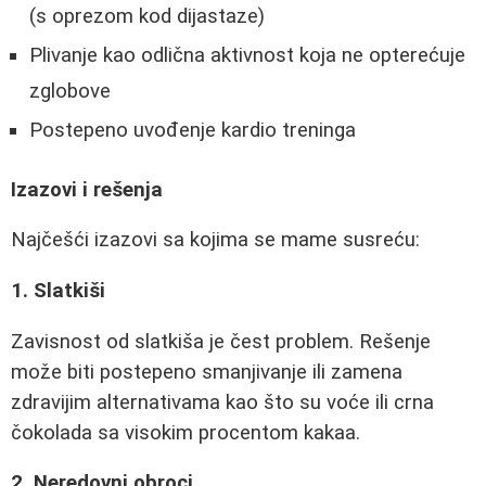
(s oprezom kod dijastaze)
Plivanje kao odlična aktivnost koja ne opterećuje
zglobove
Postepeno uvođenje kardio treninga
Izazovi i rešenja
Najčešći izazovi sa kojima se mame susreću:
1. Slatkiši
Zavisnost od slatkiša je čest problem. Rešenje
može biti postepeno smanjivanje ili zamena
zdravijim alternativama kao što su voće ili crna
čokolada sa visokim procentom kakaa.
2. Neredovni obroci