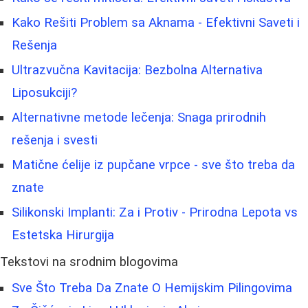
Kako Rešiti Problem sa Aknama - Efektivni Saveti i
Rešenja
Ultrazvučna Kavitacija: Bezbolna Alternativa
Liposukciji?
Alternativne metode lečenja: Snaga prirodnih
rešenja i svesti
Matične ćelije iz pupčane vrpce - sve što treba da
znate
Silikonski Implanti: Za i Protiv - Prirodna Lepota vs
Estetska Hirurgija
Tekstovi na srodnim blogovima
Sve Što Treba Da Znate O Hemijskim Pilingovima