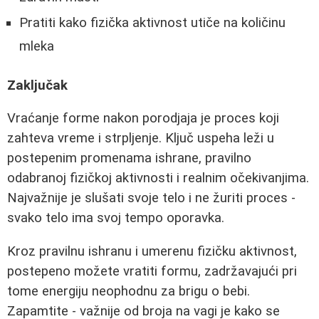
Pratiti kako fizička aktivnost utiče na količinu
mleka
Zaključak
Vraćanje forme nakon porodjaja je proces koji
zahteva vreme i strpljenje. Ključ uspeha leži u
postepenim promenama ishrane, pravilno
odabranoj fizičkoj aktivnosti i realnim očekivanjima.
Najvažnije je slušati svoje telo i ne žuriti proces -
svako telo ima svoj tempo oporavka.
Kroz pravilnu ishranu i umerenu fizičku aktivnost,
postepeno možete vratiti formu, zadržavajući pri
tome energiju neophodnu za brigu o bebi.
Zapamtite - važnije od broja na vagi je kako se