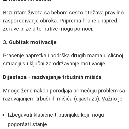
Brzi ritam života sa bebom često otežava pravilno
raspoređivanje obroka. Priprema hrane unapred i
zdrave brze alternative mogu pomoći.
3. Gubitak motivacije
Praćenje napretka i podrška drugih mama u sličnoj
situaciji su ključni za održavanje motivacije.
Dijastaza - razdvajanje trbušnih mišića
Mnoge žene nakon porodjaja primećuju problem sa
razdvajanjem trbušnih mišića (dijastaza). Važno je:
Izbegavati klasične trbušnjake koji mogu
pogoršati stanje