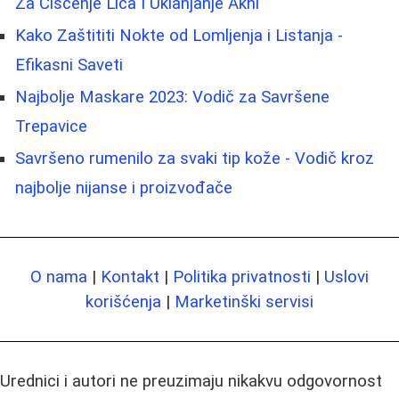
Za Čišćenje Lica I Uklanjanje Akni
Kako Zaštititi Nokte od Lomljenja i Listanja -
Efikasni Saveti
Najbolje Maskare 2023: Vodič za Savršene
Trepavice
Savršeno rumenilo za svaki tip kože - Vodič kroz
najbolje nijanse i proizvođače
O nama
|
Kontakt
|
Politika privatnosti
|
Uslovi
korišćenja
|
Marketinški servisi
Urednici i autori ne preuzimaju nikakvu odgovornost