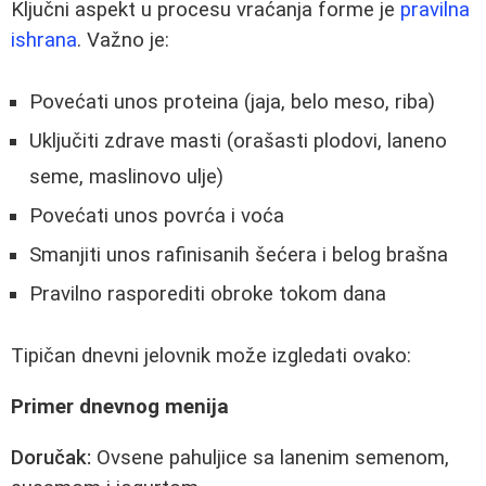
Ključni aspekt u procesu vraćanja forme je
pravilna
ishrana
. Važno je:
Povećati unos proteina (jaja, belo meso, riba)
Uključiti zdrave masti (orašasti plodovi, laneno
seme, maslinovo ulje)
Povećati unos povrća i voća
Smanjiti unos rafinisanih šećera i belog brašna
Pravilno rasporediti obroke tokom dana
Tipičan dnevni jelovnik može izgledati ovako:
Primer dnevnog menija
Doručak:
Ovsene pahuljice sa lanenim semenom,