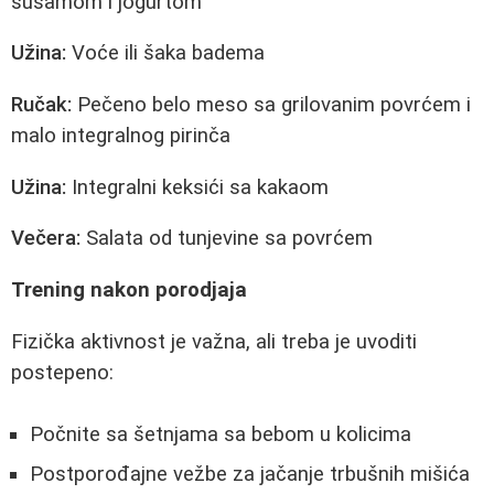
susamom i jogurtom
Užina:
Voće ili šaka badema
Ručak:
Pečeno belo meso sa grilovanim povrćem i
malo integralnog pirinča
Užina:
Integralni keksići sa kakaom
Večera:
Salata od tunjevine sa povrćem
Trening nakon porodjaja
Fizička aktivnost je važna, ali treba je uvoditi
postepeno:
Počnite sa šetnjama sa bebom u kolicima
Postporođajne vežbe za jačanje trbušnih mišića