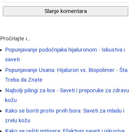
Slanje komentara
Pročitajte i...
Popunjavanje podočnjaka hijaluronom - Iskustva i
saveti
Popunjavanje Usana: Hijaluron vs. Biopolimer - Šta
Treba da Znate
Najbolji pilingi za lice - Saveti i preporuke za zdravu
kožu
Kako se boriti protiv prvih bora: Saveti za mladu i
zrelu kožu
Kako se rešiti mitisera: Efektivni saveti i iskustva