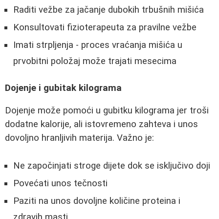
Raditi vežbe za jačanje dubokih trbušnih mišića
Konsultovati fizioterapeuta za pravilne vežbe
Imati strpljenja - proces vraćanja mišića u
prvobitni položaj može trajati mesecima
Dojenje i gubitak kilograma
Dojenje može pomoći u gubitku kilograma jer troši
dodatne kalorije, ali istovremeno zahteva i unos
dovoljno hranljivih materija. Važno je:
Ne započinjati stroge dijete dok se isključivo doji
Povećati unos tečnosti
Paziti na unos dovoljne količine proteina i
zdravih masti