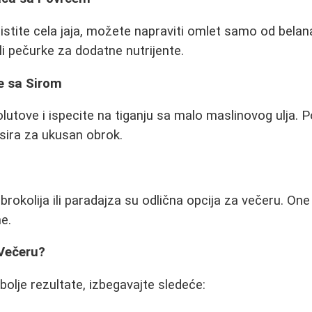
ristite cela jaja, možete napraviti omlet samo od bela
li pečurke za dodatne nutrijente.
ce sa Sirom
olutove i ispecite na tiganju sa malo maslinovog ulja. P
ira za ukusan obrok.
rokolija ili paradajza su odlična opcija za večeru. One
e.
 Večeru?
jbolje rezultate, izbegavajte sledeće: