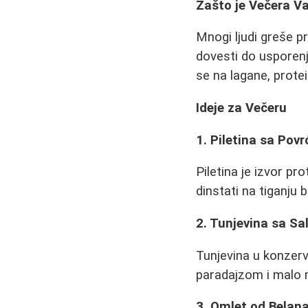
Zašto je Večera V
Mnogi ljudi greše p
dovesti do usporen
se na lagane, protei
Ideje za Večeru
1. Piletina sa Pov
Piletina je izvor pro
dinstati na tiganju 
2. Tunjevina sa S
Tunjevina u konzervi
paradajzom i malo m
3. Omlet od Belan