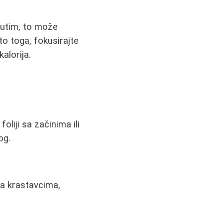
đutim, to može
o toga, fokusirajte
alorija.
oliji sa začinima ili
og.
sa krastavcima,