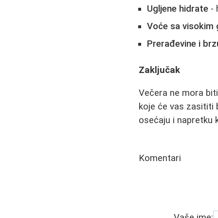
Ugljene hidrate
- 
Voće sa visokim 
Prerađevine i brz
Zaključak
Večera ne mora biti 
koje će vas zasititi
osećaju i napretku k
Komentari
Vaše ime: