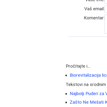
Vaš email:
Komentar:
Pročitajte i...
Biorevitalizacija li
Tekstovi na srodnim
Najbolji Puderi za
Zašto Ne Mešati K