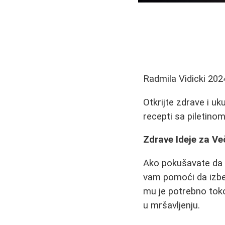
Radmila Vidicki
202
Otkrijte zdrave i u
recepti sa piletino
Zdrave Ideje za Ve
Ako pokušavate da s
vam pomoći da izbeg
mu je potrebno toko
u mršavljenju.