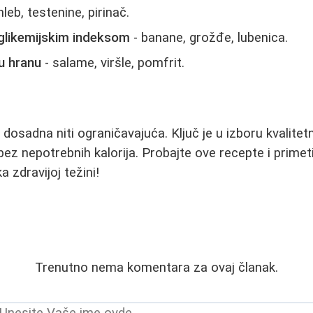
hleb, testenine, pirinač.
glikemijskim indeksom
- banane, grožđe, lubenica.
u hranu
- salame, viršle, pomfrit.
dosadna niti ograničavajuća. Ključ je u izboru kvalitet
 bez nepotrebnih kalorija. Probajte ove recepte i primet
a zdravijoj težini!
Trenutno nema komentara za ovaj članak.