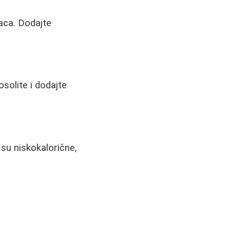
naca. Dodajte
osolite i dodajte
 su niskokalorične,