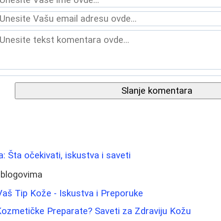
Slanje komentara
ca: Šta očekivati, iskustva i saveti
 blogovima
 Vaš Tip Kože - Iskustva i Preporuke
ozmetičke Preparate? Saveti za Zdraviju Kožu