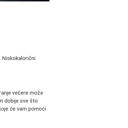
. Niskokalorični
iranje večere može
m dobije sve što
oje će vam pomoći