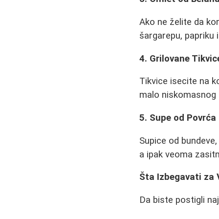
Ako ne želite da ko
šargarepu, papriku i
4. Grilovane Tikvi
Tikvice isecite na k
malo niskomasnog s
5. Supe od Povrća
Supice od bundeve, b
a ipak veoma zasitn
Šta Izbegavati za
Da biste postigli na