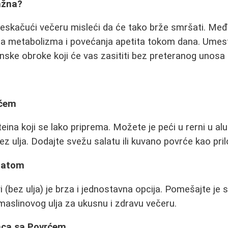
ažna?
reskačući večeru misleći da će tako brže smršati. Me
ja metabolizma i povećanja apetita tokom dana. Umest
nske obroke koji će vas zasititi bez preteranog unosa k
rćem
teina koji se lako priprema. Možete je peći u rerni u alu f
bez ulja. Dodajte svežu salatu ili kuvano povrće kao pril
alatom
 (bez ulja) je brza i jednostavna opcija. Pomešajte je 
aslinovog ulja za ukusnu i zdravu večeru.
aca sa Povrćem