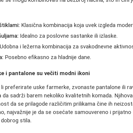
e se mogu kombinovati na bezbroj načina, što ih čini j
tiklami:
Klasična kombinacija koja uvek izgleda moder
šuljama:
Idealno za poslovne sastanke ili izlaske.
Udobna i ležerna kombinacija za svakodnevne aktivnos
a:
Posebno efikasno za hladnije dane.
e i pantalone su večiti modni ikoni
 li preferirate uske farmerke, zvonaste pantalone ili 
a da sadrži barem nekoliko kvalitetnih komada. Njihov
st da se prilagode različitim prilikama čine ih neiz
, najvažnije je da se osećate samouvereno i prijatno
č dobrog stila.