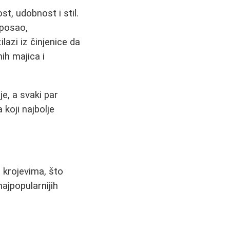
t, udobnost i stil.
 posao,
lazi iz činjenice da
ih majica i
e, a svaki par
 koji najbolje
m krojevima, što
ajpopularnijih