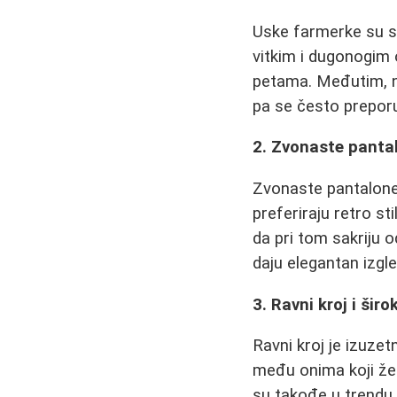
Uske farmerke su sa
vitkim i dugonogim 
petama. Međutim, ne
pa se često prepor
2. Zvonaste panta
Zvonaste pantalone,
preferiraju retro st
da pri tom sakriju 
daju elegantan izgle
3. Ravni kroj i šir
Ravni kroj je izuze
među onima koji žel
su takođe u trendu 