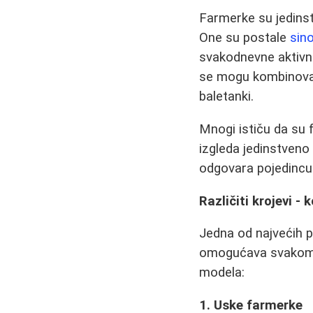
Farmerke su jedinst
One su postale
sin
svakodnevne aktivnos
se mogu kombinovati 
baletanki.
Mnogi ističu da su f
izgleda jedinstveno 
odgovara pojedincu
Različiti krojevi -
Jedna od najvećih p
omogućava svakome 
modela:
1. Uske farmerke