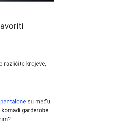
avoriti
 različite krojeve,
 pantalone
su među
ovi komadi garderobe
bnim?