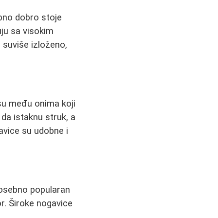
bno dobro stoje
ju sa visokim
 suviše izloženo,
 su među onima koji
 da istaknu struk, a
avice su udobne i
 posebno popularan
r. Široke nogavice