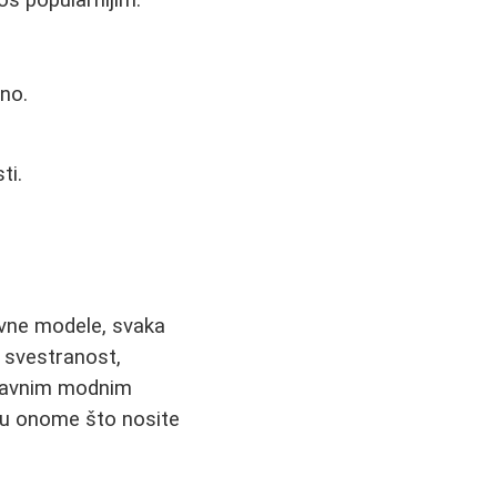
oš popularnijim.
no.
ti.
ravne modele, svaka
a svestranost,
ostavnim modnim
 u onome što nosite