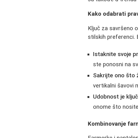
Kako odabrati pra
Ključ za savršeno o
stilskih preferenci.
Istaknite svoje p
ste ponosni na sv
Sakrijte ono što ž
vertikalni šavovi 
Udobnost je ključ
onome što nosite
Kombinovanje farm