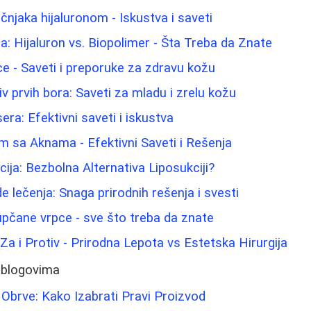
njaka hijaluronom - Iskustva i saveti
: Hijaluron vs. Biopolimer - Šta Treba da Znate
lice - Saveti i preporuke za zdravu kožu
iv prvih bora: Saveti za mladu i zrelu kožu
sera: Efektivni saveti i iskustva
m sa Aknama - Efektivni Saveti i Rešenja
ija: Bezbolna Alternativa Liposukciji?
 lečenja: Snaga prirodnih rešenja i svesti
pupčane vrpce - sve što treba da znate
: Za i Protiv - Prirodna Lepota vs Estetska Hirurgija
 blogovima
 Obrve: Kako Izabrati Pravi Proizvod