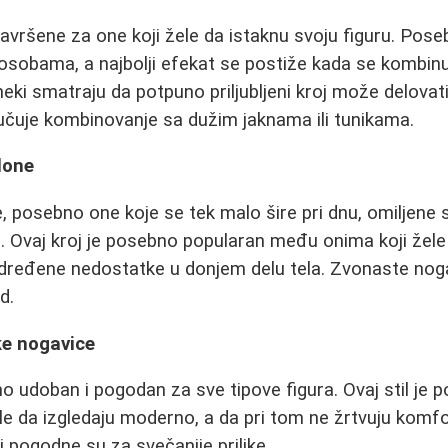
vršene za one koji žele da istaknu svoju figuru. Pose
osobama, a najbolji efekat se postiže kada se kombinu
ki smatraju da potpuno priljubljeni kroj može delovati
učuje kombinovanje sa dužim jaknama ili tunikama.
lone
 posebno one koje se tek malo šire pri dnu, omiljene
il. Ovaj kroj je posebno popularan među onima koji žele
određene nedostatke u donjem delu tela. Zvonaste nog
d.
oke nogavice
tno udoban i pogodan za sve tipove figura. Ovaj stil je
e da izgledaju moderno, a da pri tom ne žrtvuju komfo
i pogodne su za svečanije prilike.