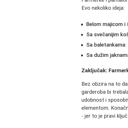
Farmerke i pantalon
Evo nekoliko ideja:
Belom majicom i š
Sa svečanijim ko
Sa baletankama:
Sa dužim jaknam
Zaključak: Farmerk
Bez obzira na to da
garderoba bi trebal
udobnost i sposobno
elementom. Konačno
- jer to je pravi klju