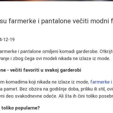
su farmerke i pantalone večiti modni f
4-12-19
armerke i pantalone omiljeni komadi garderobe. Otkrijte
nje i zbog čega ovi modeli nikada ne izlaze iz mode.
e - večiti favoriti u svakoj garderobi
im komadima koji nikada ne izlaze iz mode,
farmerke i
a pamet. Bez obzira na godišnje doba, priliku ili stil, 
vni deo svakodnevne odeće. Ali šta ih čini toliko pose
 toliko popularne?