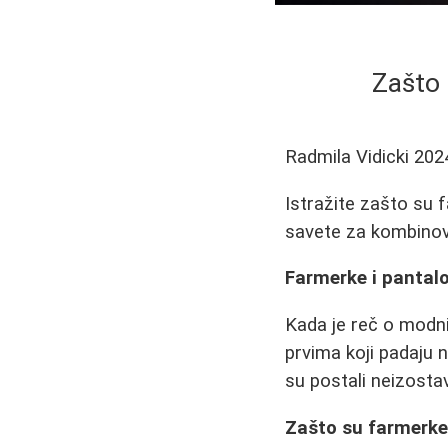
Zašto 
Radmila Vidicki
202
Istražite zašto su f
savete za kombinova
Farmerke i pantalon
Kada je reč o modn
prvima koji padaju n
su postali neizosta
Zašto su farmerke