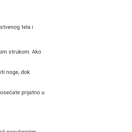
stvenog tela i
okim strukom. Ako
iti noge, dok
osećate prijatno u