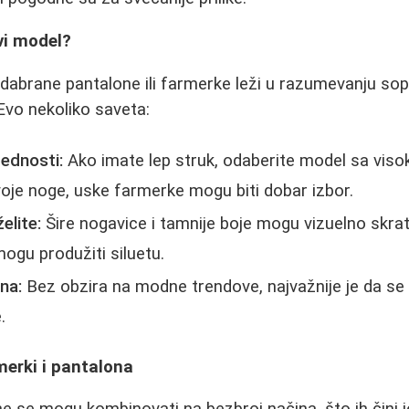
vi model?
dabrane pantalone ili farmerke leži u razumevanju sop
 Evo nekoliko saveta:
rednosti:
Ako imate lep struk, odaberite model sa vis
oje noge, uske farmerke mogu biti dobar izbor.
elite:
Šire nogavice i tamnije boje mogu vizuelno skrat
mogu produžiti siluetu.
na:
Bez obzira na modne trendove, najvažnije je da se 
.
erki i pantalona