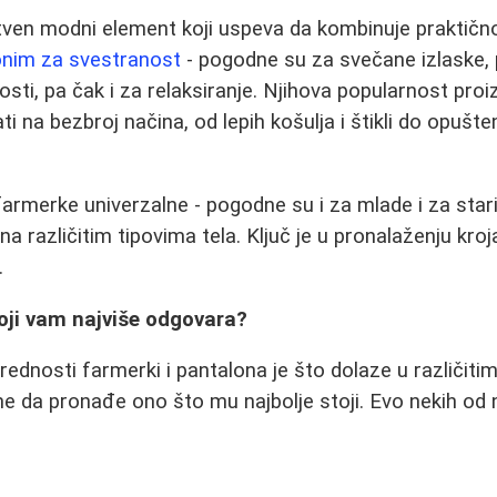
ven modni element koji uspeva da kombinuje praktičnos
onim za svestranost
- pogodne su za svečane izlaske,
ti, pa čak i za relaksiranje. Njihova popularnost proizi
na bezbroj načina, od lepih košulja i štikli do opušten
armerke univerzalne - pogodne su i za mlade i za starij
na različitim tipovima tela. Ključ je u pronalaženju kroja
.
 koji vam najviše odgovara?
rednosti farmerki i pantalona je što dolaze u različiti
da pronađe ono što mu najbolje stoji. Evo nekih od n