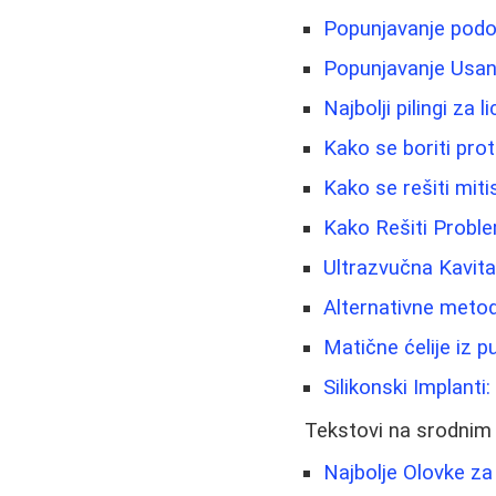
Popunjavanje podoč
Popunjavanje Usana
Najbolji pilingi za 
Kako se boriti prot
Kako se rešiti miti
Kako Rešiti Proble
Ultrazvučna Kavitac
Alternativne metode
Matične ćelije iz 
Silikonski Implanti
Tekstovi na srodnim
Najbolje Olovke za