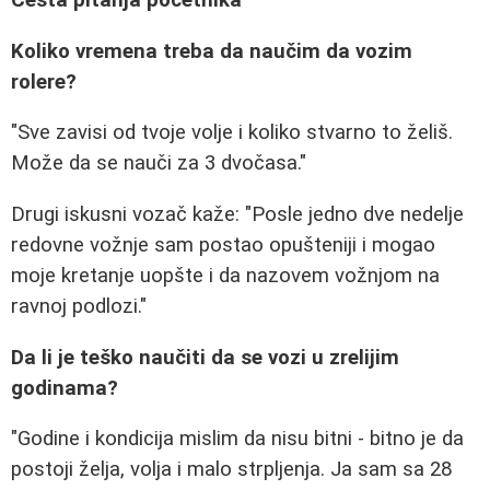
Česta pitanja početnika
Koliko vremena treba da naučim da vozim
rolere?
"Sve zavisi od tvoje volje i koliko stvarno to želiš.
Može da se nauči za 3 dvočasa."
Drugi iskusni vozač kaže: "Posle jedno dve nedelje
redovne vožnje sam postao opušteniji i mogao
moje kretanje uopšte i da nazovem vožnjom na
ravnoj podlozi."
Da li je teško naučiti da se vozi u zrelijim
godinama?
"Godine i kondicija mislim da nisu bitni - bitno je da
postoji želja, volja i malo strpljenja. Ja sam sa 28