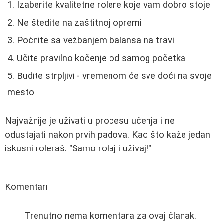
Izaberite kvalitetne rolere koje vam dobro stoje
Ne štedite na zaštitnoj opremi
Počnite sa vežbanjem balansa na travi
Učite pravilno kočenje od samog početka
Budite strpljivi - vremenom će sve doći na svoje
mesto
Najvažnije je uživati u procesu učenja i ne
odustajati nakon prvih padova. Kao što kaže jedan
iskusni roleraš: "Samo rolaj i uživaj!"
Komentari
Trenutno nema komentara za ovaj članak.