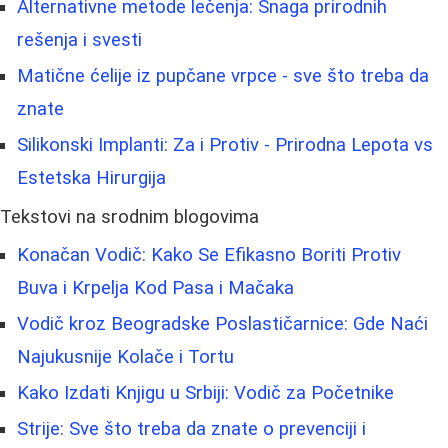
Alternativne metode lečenja: Snaga prirodnih
rešenja i svesti
Matične ćelije iz pupčane vrpce - sve što treba da
znate
Silikonski Implanti: Za i Protiv - Prirodna Lepota vs
Estetska Hirurgija
Tekstovi na srodnim blogovima
Konačan Vodič: Kako Se Efikasno Boriti Protiv
Buva i Krpelja Kod Pasa i Mačaka
Vodič kroz Beogradske Poslastičarnice: Gde Naći
Najukusnije Kolače i Tortu
Kako Izdati Knjigu u Srbiji: Vodič za Početnike
Strije: Sve što treba da znate o prevenciji i