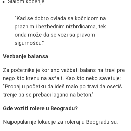
Slalom kočenje
"Kad se dobro ovlada sa kočnicom na
praznim i bezbednim nizbrdicama, tek
onda može da se vozi sa pravom
sigurnošću."
Vezbanje balansa
Za početnike je korisno vežbati balans na travi pre
nego što krenu na asfalt. Kao što neko savetuje:
"Probaj u početku da ideš malo po travi da osetiš
trenje pa se prebaci lagano na beton."
Gde voziti rolere u Beogradu?
Najpopularnje lokacije za roleraj u Beogradu su: