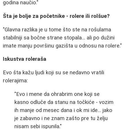
godina naučio."
Šta je bolje za početnike - rolere ili rolšue?
"Glavna razlika je u tome što ste na rošulama
stabilniji sa bočne strane stopala... ali po dužini
imate manju površinu gazišta u odnosu na rolere."
Iskustva roleraša
Evo šta kažu ljudi koji su se nedavno vratili
rolerajima:
"Evo i mene da ohrabrim one koji se
kasno odluče da stanu na točkiće - vozim
ih manje od mesec dana i ok mi ide... jako
je zabavno i ne znam zašto pre tu želju
nisam sebi ispunila."