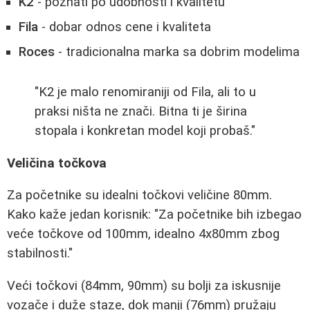
K2
- poznati po udobnosti i kvalitetu
Fila
- dobar odnos cene i kvaliteta
Roces
- tradicionalna marka sa dobrim modelima
"K2 je malo renomiraniji od Fila, ali to u
praksi ništa ne znači. Bitna ti je širina
stopala i konkretan model koji probaš."
Veličina točkova
Za početnike su idealni točkovi veličine 80mm.
Kako kaže jedan korisnik: "Za početnike bih izbegao
veće točkove od 100mm, idealno 4x80mm zbog
stabilnosti."
Veći točkovi (84mm, 90mm) su bolji za iskusnije
vozače i duže staze, dok manji (76mm) pružaju