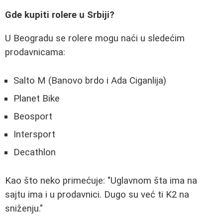
Gde kupiti rolere u Srbiji?
U Beogradu se rolere mogu naći u sledećim
prodavnicama:
Salto M (Banovo brdo i Ada Ciganlija)
Planet Bike
Beosport
Intersport
Decathlon
Kao što neko primećuje: "Uglavnom šta ima na
sajtu ima i u prodavnici. Dugo su već ti K2 na
sniženju."