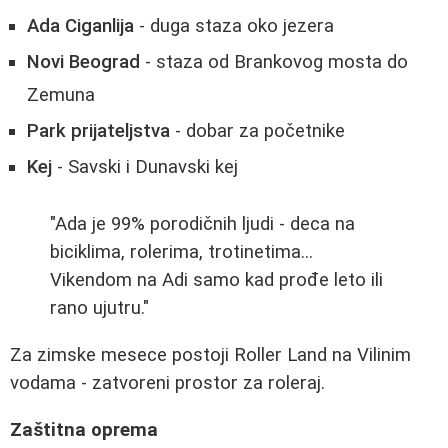
Ada Ciganlija
- duga staza oko jezera
Novi Beograd
- staza od Brankovog mosta do
Zemuna
Park prijateljstva
- dobar za početnike
Kej
- Savski i Dunavski kej
"Ada je 99% porodičnih ljudi - deca na
biciklima, rolerima, trotinetima...
Vikendom na Adi samo kad prođe leto ili
rano ujutru."
Za zimske mesece postoji Roller Land na Vilinim
vodama - zatvoreni prostor za roleraj.
Zaštitna oprema