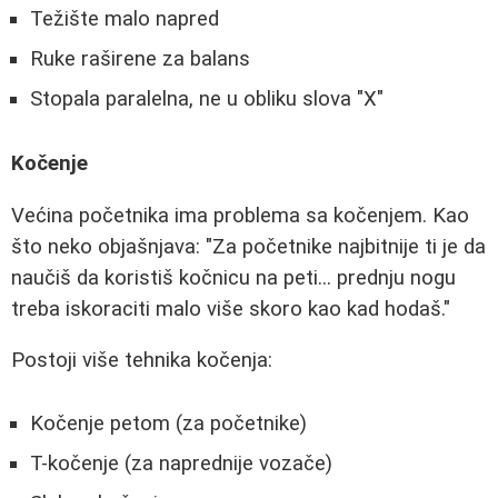
Težište malo napred
Ruke raširene za balans
Stopala paralelna, ne u obliku slova "X"
Kočenje
Većina početnika ima problema sa kočenjem. Kao
što neko objašnjava: "Za početnike najbitnije ti je da
naučiš da koristiš kočnicu na peti... prednju nogu
treba iskoraciti malo više skoro kao kad hodaš."
Postoji više tehnika kočenja:
Kočenje petom (za početnike)
T-kočenje (za naprednije vozače)