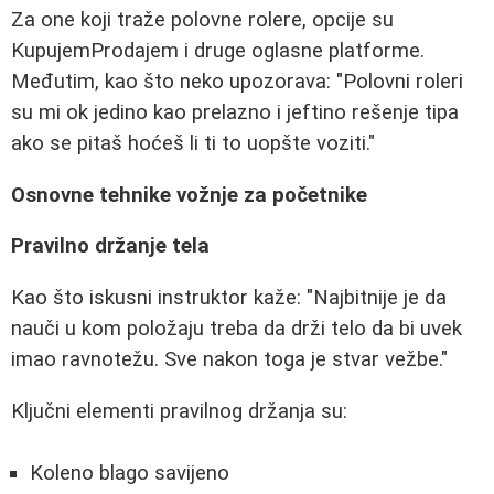
Za one koji traže polovne rolere, opcije su
KupujemProdajem i druge oglasne platforme.
Međutim, kao što neko upozorava: "Polovni roleri
su mi ok jedino kao prelazno i jeftino rešenje tipa
ako se pitaš hoćeš li ti to uopšte voziti."
Osnovne tehnike vožnje za početnike
Pravilno držanje tela
Kao što iskusni instruktor kaže: "Najbitnije je da
nauči u kom položaju treba da drži telo da bi uvek
imao ravnotežu. Sve nakon toga je stvar vežbe."
Ključni elementi pravilnog držanja su:
Koleno blago savijeno