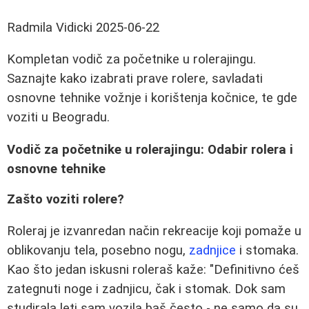
Radmila Vidicki
2025-06-22
Kompletan vodič za početnike u rolerajingu.
Saznajte kako izabrati prave rolere, savladati
osnovne tehnike vožnje i korištenja kočnice, te gde
voziti u Beogradu.
Vodič za početnike u rolerajingu: Odabir rolera i
osnovne tehnike
Zašto voziti rolere?
Roleraj je izvanredan način rekreacije koji pomaže u
oblikovanju tela, posebno nogu,
zadnjice
i stomaka.
Kao što jedan iskusni roleraš kaže: "Definitivno ćeš
zategnuti noge i zadnjicu, čak i stomak. Dok sam
studirala leti sam vozila baš često - ne samo da su