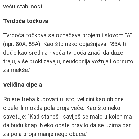
veću stabilnost.
Tvrdoća točkova
Tvrdoća točkova se označava brojem i slovom "A"
(npr. 80A, 85A). Kao što neko objašnjava: "85A ti
dođe kao sredina - veća tvrdoća znači da duže
traju, više proklizavaju, neudobnija vožnja i obrnuto
za mekše."
Veličina cipela
Rolere treba kupovati u istoj veličini kao obične
cipele ili možda pola broja veće. Kao što neko
savetuje: "Kad staneš i saviješ se malo u kolenima
da budu knap. Neko opšte pravilo da se uzima bar
za pola broja manje nego obuća."