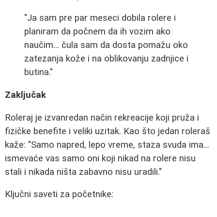
"Ja sam pre par meseci dobila rolere i
planiram da počnem da ih vozim ako
naučim... čula sam da dosta pomažu oko
zatezanja kože i na oblikovanju zadnjice i
butina."
Zaključak
Roleraj je izvanredan način rekreacije koji pruža i
fizičke benefite i veliki uzitak. Kao što jedan roleraš
kaže: "Samo napred, lepo vreme, staza svuda ima...
ismevaće vas samo oni koji nikad na rolere nisu
stali i nikada ništa zabavno nisu uradili."
Ključni saveti za početnike: