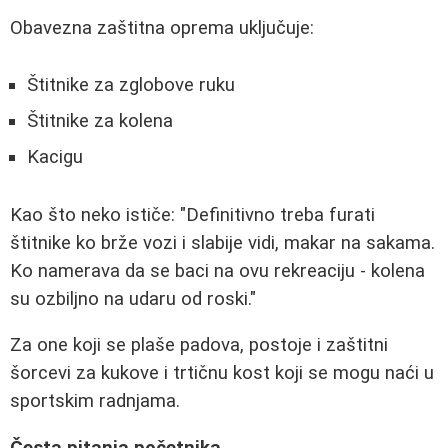
Obavezna zaštitna oprema uključuje:
Štitnike za zglobove ruku
Štitnike za kolena
Kacigu
Kao što neko ističe: "Definitivno treba furati
štitnike ko brže vozi i slabije vidi, makar na sakama.
Ko namerava da se baci na ovu rekreaciju - kolena
su ozbiljno na udaru od roski."
Za one koji se plaše padova, postoje i zaštitni
šorcevi za kukove i trtičnu kost koji se mogu naći u
sportskim radnjama.