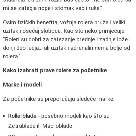
mi se zategla noge i stomak već i ruke."
Osim fizičkih benefita, vožnja rolera pruža i veliki
uzitak i osećaj slobode. Kao što neko primjećuje:
"Roleri su dobri za zatezanje prednje i zadnje lože i
donji deo ledja... ali uzitak i adrenalin nema bolje od
rolera."
Kako izabrati prave rolere za početnike
Marke i modeli
Za početnike se preporučuju sledeće marke:
Rollerblade
- posebno modeli kao što su
Zetrablade ili Macroblade