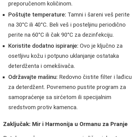
preporučenom količinom.
Poštujte temperature:
Tamni i šareni veš perite
na 30°C ili 40°C. Beli veš i posteljinu periodično
perite na 60°C ili čak 90°C za dezinfekciju.
Koristite dodatno ispiranje:
Ovo je ključno za
osetljivu kožu i potpuno uklanjanje ostataka
deterdženta i omekšivača.
Održavajte mašinu:
Redovno čistite filter i lađicu
za deterdžent. Povremeno pustite program za
samopraćenje sa sirćetom ili specijalnim
sredstvom protiv kamenca.
Zaključak: Mir i Harmoniја u Ormanu za Pranje