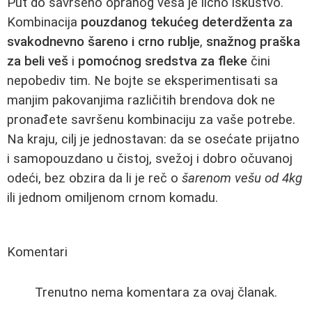
Put do savršeno opranog vesa je lično iskustvo.
Kombinacija
pouzdanog tekućeg deterdženta za
svakodnevno šareno i crno rublje
,
snažnog praška
za beli veš
i
pomoćnog sredstva za fleke
čini
nepobediv tim. Ne bojte se eksperimentisati sa
manjim pakovanjima različitih brendova dok ne
pronađete savršenu kombinaciju za vaše potrebe.
Na kraju, cilj je jednostavan: da se osećate prijatno
i samopouzdano u čistoj, svežoj i dobro očuvanoj
odeći, bez obzira da li je reč o
šarenom vešu od 4kg
ili jednom omiljenom crnom komadu.
Komentari
Trenutno nema komentara za ovaj članak.