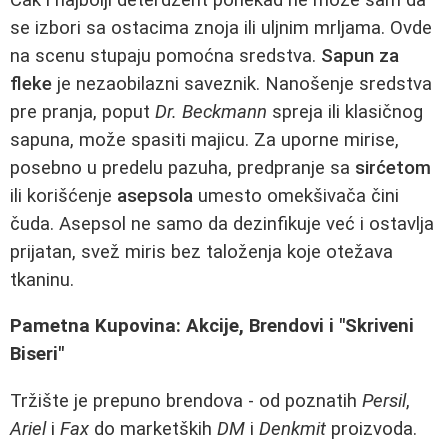
se izbori sa ostacima znoja ili uljnim mrljama. Ovde
na scenu stupaju pomoćna sredstva.
Sapun za
fleke
je nezaobilazni saveznik. Nanošenje sredstva
pre pranja, poput
Dr. Beckmann
spreja ili klasičnog
sapuna, može spasiti majicu. Za uporne mirise,
posebno u predelu pazuha, predpranje sa
sirćetom
ili korišćenje
asepsola
umesto omekšivača čini
čuda. Asepsol ne samo da dezinfikuje već i ostavlja
prijatan, svež miris bez taloženja koje otežava
tkaninu.
Pametna Kupovina: Akcije, Brendovi i "Skriveni
Biseri"
Tržište je prepuno brendova - od poznatih
Persil
,
Ariel
i
Fax
do marketških
DM
i
Denkmit
proizvoda.