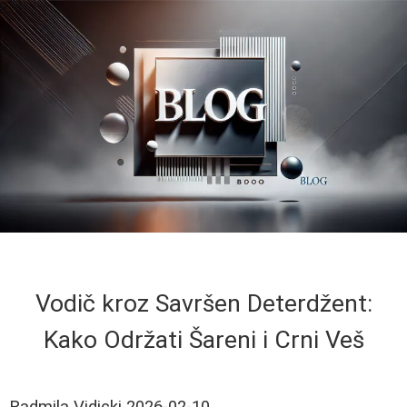
Vodič kroz Savršen Deterdžent:
Kako Održati Šareni i Crni Veš
Radmila Vidicki
2026-02-10