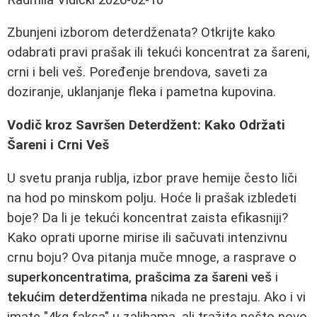
Zbunjeni izborom deterdženata? Otkrijte kako
odabrati pravi prašak ili tekući koncentrat za šareni,
crni i beli veš. Poređenje brendova, saveti za
doziranje, uklanjanje fleka i pametna kupovina.
Vodič kroz Savršen Deterdžent: Kako Održati
Šareni i Crni Veš
U svetu pranja rublja, izbor prave hemije često liči
na hod po minskom polju. Hoće li prašak izbledeti
boje? Da li je tekući koncentrat zaista efikasniji?
Kako oprati uporne mirise ili sačuvati intenzivnu
crnu boju? Ova pitanja muče mnoge, a rasprave o
superkoncentratima
,
prašcima za šareni veš
i
tekućim deterdžentima
nikada ne prestaju. Ako i vi
imate "4kg faksa" u zalihama, ali tražite nešto novo,