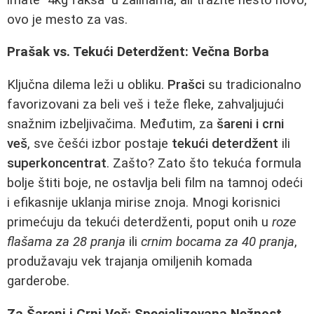
ovo je mesto za vas.
Prašak vs. Tekući Deterdžent: Večna Borba
Ključna dilema leži u obliku.
Prašci
su tradicionalno
favorizovani za beli veš i teže fleke, zahvaljujući
snažnim izbeljivačima. Međutim, za
šareni i crni
veš
, sve češći izbor postaje
tekući deterdžent
ili
superkoncentrat
. Zašto? Zato što tekuća formula
bolje štiti boje, ne ostavlja beli film na tamnoj odeći
i efikasnije uklanja mirise znoja. Mnogi korisnici
primećuju da tekući deterdženti, poput onih u
roze
flašama za 28 pranja
ili
crnim bocama za 40 pranja
,
produžavaju vek trajanja omiljenih komada
garderobe.
Za Šareni i Crni Veš: Specjalizovana Nežnost