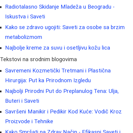
Radiotalasno Skidanje Mladeža u Beogradu -
Iskustva i Saveti
Kako se zdravo ugojiti: Saveti za osobe sa brzim
metabolizmom
Najbolje kreme za suvu i osetljivu kožu lica
Tekstovi na srodnim blogovima
Savremeni Kozmetički Tretmani i Plastična
Hirurgija: Put ka Prirodnom Izgledu
Najbolji Prirodni Put do Preplanulog Tena: Ulja,
Buteri i Saveti
Savršeni Manikir i Pedikir Kod Kuće: Vodič Kroz
Proizvode i Tehnike
Kako Smršati na Zdrav Način - Efikasni Saveti i