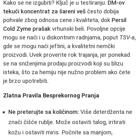
Kako se ne izgubiti? Ključ je u testiranju.
DM-ov
tekući koncentrat za šareni veš
često dobija
pohvale zbog odnosa cene i kvaliteta, dok
Persil
Cold Zyme prašak
vrhunski beli. Povoljne opcije
mogu se naći i u diskontnim radnjama, poput
TSV-a
,
gde se mogu naći jeftini, a kvalitetni nemčki
proizvodi. Uvek proverite rok trajanja, jer ponekad
se na sniženjima prodaju proizvodi koji su blizu
isteka, što za hemiju nije nužno problem ako ćete
je brzo upotrebiti.
Zlatna Pravila Besprekornog Pranja
Ne preterujte sa količinom:
Više deterdženta ne
znači čišće rublje. Može ostaviti talog, iritirati
kožu i ostaviti miris. Počnite sa manjom,