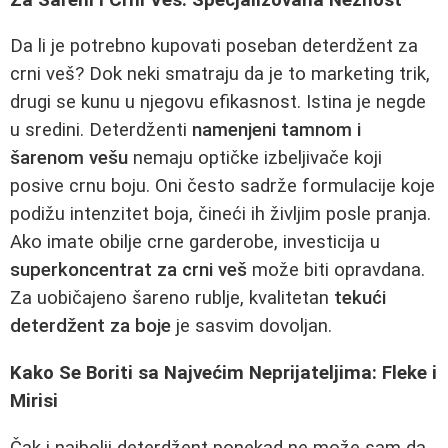
Da li je potrebno kupovati poseban deterdžent za
crni veš? Dok neki smatraju da je to marketing trik,
drugi se kunu u njegovu efikasnost. Istina je negde
u sredini. Deterdženti
namenjeni tamnom i
šarenom vešu
nemaju optičke izbeljivače koji
posive crnu boju. Oni često sadrže formulacije koje
podižu intenzitet boja, čineći ih življim posle pranja.
Ako imate obilje crne garderobe, investicija u
superkoncentrat za crni veš
može biti opravdana.
Za uobičajeno šareno rublje, kvalitetan
tekući
deterdžent za boje
je sasvim dovoljan.
Kako Se Boriti sa Najvećim Neprijateljima: Fleke i
Mirisi
Čak i najbolji deterdžent ponekad ne može sam da