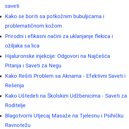
saveti
Kako se boriti sa potkožnim bubuljicama i
problematičnom kožom
Prirodni i efikasni načini za uklanjanje flekica i
ožiljaka sa lica
Hijaluronske injekcije: Odgovori na Najčešća
Pitanja i Saveti za Negu
Kako Rešiti Problem sa Aknama - Efektivni Saveti i
Rešenja
Kako Uštedeti na Školskim Udžbenicima - Saveti za
Roditelje
Blagotvorni Utjecaj Masaže na Tjelesnu i Psihičku
Ravnotežu