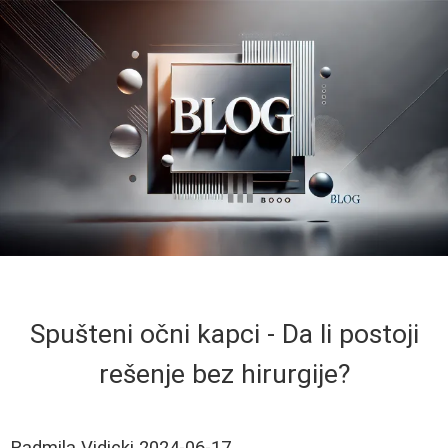
Spušteni očni kapci - Da li postoji
rešenje bez hirurgije?
Radmila Vidicki
2024-06-17