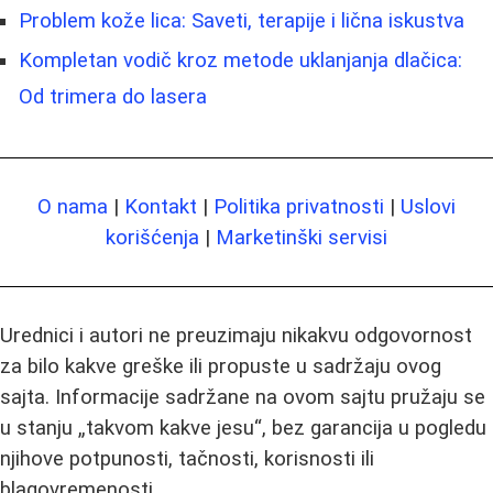
Problem kože lica: Saveti, terapije i lična iskustva
Kompletan vodič kroz metode uklanjanja dlačica:
Od trimera do lasera
O nama
|
Kontakt
|
Politika privatnosti
|
Uslovi
korišćenja
|
Marketinški servisi
Urednici i autori ne preuzimaju nikakvu odgovornost
za bilo kakve greške ili propuste u sadržaju ovog
sajta. Informacije sadržane na ovom sajtu pružaju se
u stanju „takvom kakve jesu“, bez garancija u pogledu
njihove potpunosti, tačnosti, korisnosti ili
blagovremenosti.