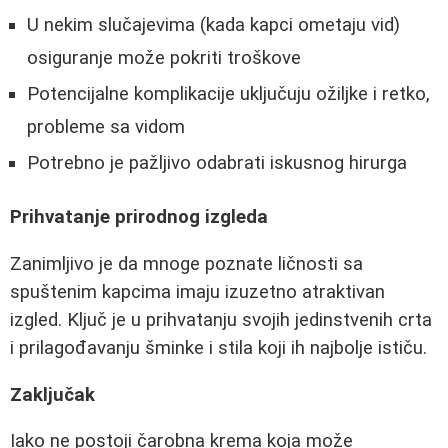
U nekim slučajevima (kada kapci ometaju vid)
osiguranje može pokriti troškove
Potencijalne komplikacije uključuju ožiljke i retko,
probleme sa vidom
Potrebno je pažljivo odabrati iskusnog hirurga
Prihvatanje prirodnog izgleda
Zanimljivo je da mnoge poznate ličnosti sa
spuštenim kapcima imaju izuzetno atraktivan
izgled. Ključ je u prihvatanju svojih jedinstvenih crta
i prilagođavanju šminke i stila koji ih najbolje ističu.
Zaključak
Iako ne postoji čarobna krema koja može