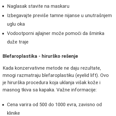
Naglasak stavite na maskaru
Izbegavajte previše tamne nijanse u unutrašnjem
uglu oka
Vodootporni ajlajner može pomoći da šminka
duže traje
Blefaroplastika - hirurško rešenje
Kada konzervativne metode ne daju rezultate,
mnogi razmatraju blefaroplastiku (eyelid lift). Ovo
je hirurška procedura koja uklanja višak kože i
masnog tkiva sa kapaka. Važne informacije:
Cena varira od 500 do 1000 evra, zavisno od
klinike