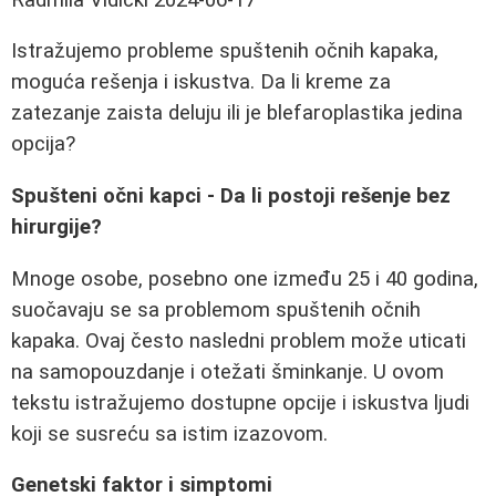
Istražujemo probleme spuštenih očnih kapaka,
moguća rešenja i iskustva. Da li kreme za
zatezanje zaista deluju ili je blefaroplastika jedina
opcija?
Spušteni očni kapci - Da li postoji rešenje bez
hirurgije?
Mnoge osobe, posebno one između 25 i 40 godina,
suočavaju se sa problemom spuštenih očnih
kapaka. Ovaj često nasledni problem može uticati
na samopouzdanje i otežati šminkanje. U ovom
tekstu istražujemo dostupne opcije i iskustva ljudi
koji se susreću sa istim izazovom.
Genetski faktor i simptomi