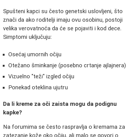
Spušteni kapci su često genetski uslovljeni, što
znači da ako roditelji imaju ovu osobinu, postoji
velika verovatnoća da će se pojaviti i kod dece.
Simptomi uključuju:
Osećaj umornih očiju
Otežano šminkanje (posebno crtanje ajlajnera)
Vizuelno "teži" izgled očiju
Ponekad oteklina ujutru
Da li kreme za oči zaista mogu da podignu
kapke?
Na forumima se često raspravlja o kremama za
zatezanje kože oko očiju, ali malo se govori o