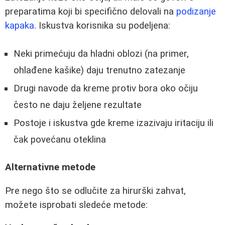
preparatima koji bi specifično delovali na
podizanje
kapaka
. Iskustva korisnika su podeljena:
Neki primećuju da hladni oblozi (na primer,
ohlađene kašike) daju trenutno zatezanje
Drugi navode da kreme protiv bora oko očiju
često ne daju željene rezultate
Postoje i iskustva gde kreme izazivaju iritaciju ili
čak povećanu oteklina
Alternativne metode
Pre nego što se odlučite za hirurški zahvat,
možete isprobati sledeće metode: