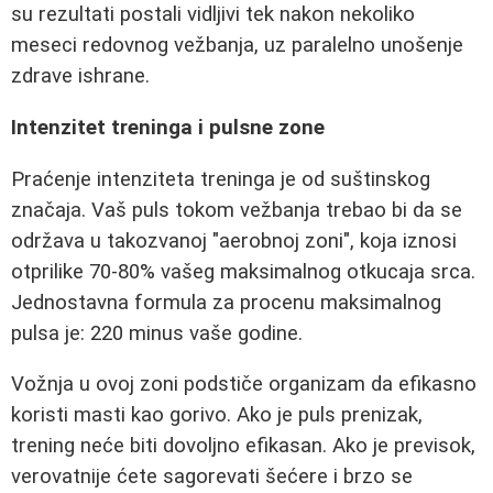
su rezultati postali vidljivi tek nakon nekoliko
meseci redovnog vežbanja, uz paralelno unošenje
zdrave ishrane.
Intenzitet treninga i pulsne zone
Praćenje intenziteta treninga je od suštinskog
značaja. Vaš puls tokom vežbanja trebao bi da se
održava u takozvanoj "aerobnoj zoni", koja iznosi
otprilike 70-80% vašeg maksimalnog otkucaja srca.
Jednostavna formula za procenu maksimalnog
pulsa je: 220 minus vaše godine.
Vožnja u ovoj zoni podstiče organizam da efikasno
koristi masti kao gorivo. Ako je puls prenizak,
trening neće biti dovoljno efikasan. Ako je previsok,
verovatnije ćete sagorevati šećere i brzo se