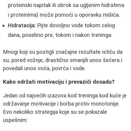
proteinski napitak ili obrok sa ugljenim hidratima
i proteinima) može pomoći u oporavku mišića.
Hidratacija:
Pijte dovoljno vode tokom celog
dana, posebno pre, tokom i nakon treninga.
Mnogi koji su postigli značajne rezultate ističu da
su, pored vožnje, drastično smanjili unos šećera i
povedali unos voća, povrća i vode.
Kako održati motivaciju i prevazići dosadu?
Jedan od najvećih izazova kod treninga kod kuće je
održavanje motivacije i borba protiv monotonije.
Evo nekoliko strategija koje su se pokazale
uspešnim: