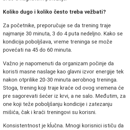
Koliko dugo i koliko često treba vežbati?
Za početnike, preporučuje se da trening traje
najmanje 30 minuta, 3 do 4 puta nedeljno. Kako se
kondicija poboljšava, vreme treninga se može
povećati na 45 do 60 minuta.
Važno je napomenuti da organizam počinje da
koristi masne naslage kao glavni izvor energije tek
nakon otprilike 20-30 minuta aerobnog treninga.
Stoga, trening koji traje kraće od ovog vremena će
pre sagorevati šećer iz krvi, a ne salo. Međutim, za
one koji teže poboljšanju kondicije i zatezanju
mišića, čak i kraći treningovi su korisni.
Konsistentnost je kĺučna. Mnogi korisnici ističu da