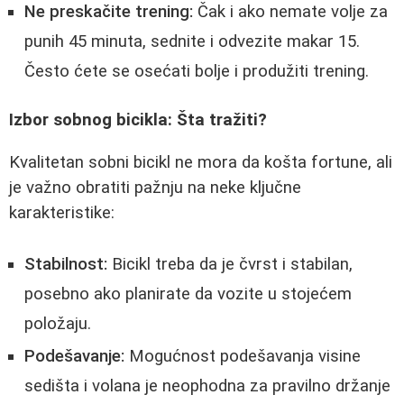
Ne preskačite trening:
Čak i ako nemate volje za
punih 45 minuta, sednite i odvezite makar 15.
Često ćete se osećati bolje i produžiti trening.
Izbor sobnog bicikla: Šta tražiti?
Kvalitetan sobni bicikl ne mora da košta fortune, ali
je važno obratiti pažnju na neke ključne
karakteristike:
Stabilnost:
Bicikl treba da je čvrst i stabilan,
posebno ako planirate da vozite u stojećem
položaju.
Podešavanje:
Mogućnost podešavanja visine
sedišta i volana je neophodna za pravilno držanje