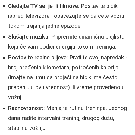
Gledajte TV serije ili filmove:
Postavite bicikl
ispred televizora i obavezujte se da ćete voziti
tokom trajanja jedne epizode.
Slušajte muziku:
Pripremite dinamičnu plejlistu
koja će vam podići energiju tokom treninga.
Postavite realne ciljeve:
Pratiite svoj napredak -
broj pređenih kilometara, potrošenih kalorija
(imajte na umu da brojači na biciklima često
precenjuju ovu vrednost) ili vreme provedeno u
vožnji.
Raznovrsnost:
Menjajte rutinu treninga. Jednog
dana radite intervalni trening, drugog dužu,
stabilnu vožnju.