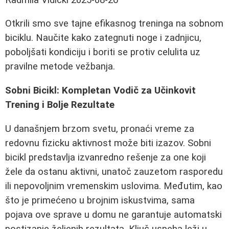
Otkrili smo sve tajne efikasnog treninga na sobnom
biciklu. Naučite kako zategnuti noge i zadnjicu,
poboljšati kondiciju i boriti se protiv celulita uz
pravilne metode vežbanja.
Sobni Bicikl: Kompletan Vodič za Učinkovit
Trening i Bolje Rezultate
U današnjem brzom svetu, pronaći vreme za
redovnu fizicku aktivnost može biti izazov. Sobni
bicikl predstavlja izvanredno rešenje za one koji
žele da ostanu aktivni, unatoč zauzetom rasporedu
ili nepovoljnim vremenskim uslovima. Međutim, kao
što je primećeno u brojnim iskustvima, sama
pojava ove sprave u domu ne garantuje automatski
postizanje željenih rezultata. Ključ uspeha leži u