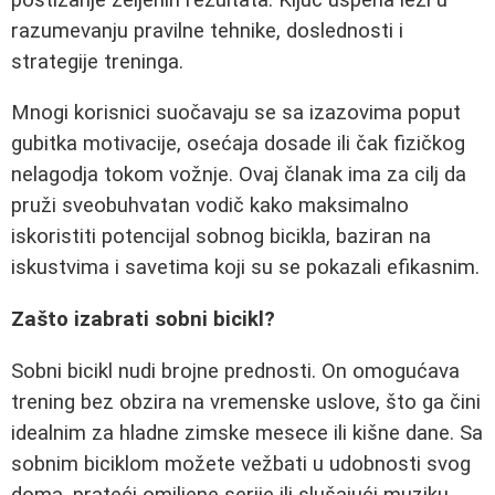
razumevanju pravilne tehnike, doslednosti i
strategije treninga.
Mnogi korisnici suočavaju se sa izazovima poput
gubitka motivacije, osećaja dosade ili čak fizičkog
nelagodja tokom vožnje. Ovaj članak ima za cilj da
pruži sveobuhvatan vodič kako maksimalno
iskoristiti potencijal sobnog bicikla, baziran na
iskustvima i savetima koji su se pokazali efikasnim.
Zašto izabrati sobni bicikl?
Sobni bicikl nudi brojne prednosti. On omogućava
trening bez obzira na vremenske uslove, što ga čini
idealnim za hladne zimske mesece ili kišne dane. Sa
sobnim biciklom možete vežbati u udobnosti svog
doma, prateći omiljene serije ili slušajući muziku.