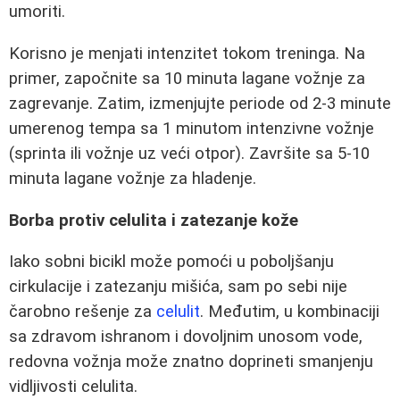
umoriti.
Korisno je menjati intenzitet tokom treninga. Na
primer, započnite sa 10 minuta lagane vožnje za
zagrevanje. Zatim, izmenjujte periode od 2-3 minute
umerenog tempa sa 1 minutom intenzivne vožnje
(sprinta ili vožnje uz veći otpor). Završite sa 5-10
minuta lagane vožnje za hladenje.
Borba protiv celulita i zatezanje kože
Iako sobni bicikl može pomoći u poboljšanju
cirkulacije i zatezanju mišića, sam po sebi nije
čarobno rešenje za
celulit
. Međutim, u kombinaciji
sa zdravom ishranom i dovoljnim unosom vode,
redovna vožnja može znatno doprineti smanjenju
vidljivosti celulita.