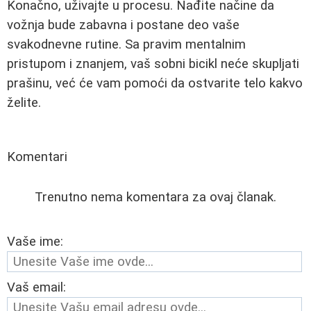
Konačno, uživajte u procesu. Nađite načine da
vožnja bude zabavna i postane deo vaše
svakodnevne rutine. Sa pravim mentalnim
pristupom i znanjem, vaš sobni bicikl neće skupljati
prašinu, već će vam pomoći da ostvarite telo kakvo
želite.
Komentari
Trenutno nema komentara za ovaj članak.
Vaše ime:
Vaš email: