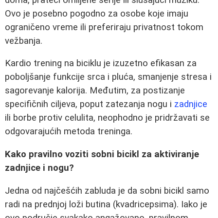
Ovo je posebno pogodno za osobe koje imaju
ograničeno vreme ili preferiraju privatnost tokom
vežbanja.
Kardio trening na biciklu je izuzetno efikasan za
poboljšanje funkcije srca i pluća, smanjenje stresa i
sagorevanje kalorija. Međutim, za postizanje
specifičnih ciljeva, poput zatezanja nogu i
zadnjice
ili borbe protiv celulita, neophodno je pridržavati se
odgovarajućih metoda treninga.
Kako pravilno voziti sobni bicikl za aktiviranje
zadnjice i nogu?
Jedna od najčešćih zabluda je da sobni bicikl samo
radi na prednjoj loži butina (kvadricepsima). Iako je
ovo područje svakako angažovano, pravilnom