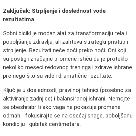
Zaključak: Strpljenje i doslednost vode
rezultatima
Sobni bicikl je moćan alat za transformaciju tela i
poboljšanje zdravlja, ali zahteva strategki pristup i
strpljenje. Rezultati neće doći preko noći. Oni koji
su postigli značajne promene ističu da je proteklo
nekoliko meseci redovnog treninga i zdrave ishrane
pre nego što su videli dramatične rezultate.
Ključ je u doslednosti, pravilnoj tehnici (posebno za
aktiviranje zadnjice) i balansiranoj ishrani. Nemojte
se obeshrabriti ako vaga ne pokazuje promene
odmah - fokusirajte se na osećaj snage, poboljšanu
kondiciju i gubitak centimetara.