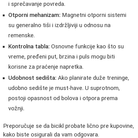
i sprečavanje povreda.
Otporni mehanizam:
Magnetni otporni sistemi
su generalno tiši i izdržljiviji u odnosu na
remenske.
Kontrolna tabla:
Osnovne funkcije kao što su
vreme, pređeni put, brzina i puls mogu biti
korisne za praćenje napretka.
Udobnost sedišta:
Ako planirate duže treninge,
udobno sedište je must-have. U suprotnom,
postoji opasnost od bolova i otpora prema
vožnji.
Preporučuje se da bicikl probate lično pre kupovine,
kako biste osigurali da vam odgovara.