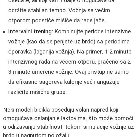
osećate, ali koji vam i dalje omogućava da
održite stabilan tempo. Vožnja sa većim
otporom podstiče mišiće da rade jače.
Intervalni trening:
Kombinujte periode intenzivne
vožnje (kao da se penjete uz brdo) sa periodima
oporavka (laganija vožnja). Na primer, 1-2 minute
intenzivnog rada na većem otporu, praćeno sa 2-
3 minute umerene vožnje. Ovaj pristup ne samo
da efikasno sagoreva kalorije već i angažuje
različite mišićne grupe.
Neki modeli bicikla poseduju volan napred koji
omogućava oslanjanje laktovima, što može pomoći
u održavanju stabilnosti tokom simulacije vožnje uz
brdo u nagnutom položaju.