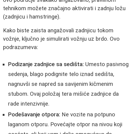
tehnikom možete značajno aktivirati i zadnju ložu
(zadnjicu i hamstringe).
Kako biste zaista angažovali zadnjicu tokom
vožnje, ključno je simulirati vožnju uz brdo. Ovo
podrazumeva:
Podizanje zadnjice sa sedišta:
Umesto pasivnog
sedenja, blago podignite telo iznad sedišta,
nagnuvši se napred sa savijenim kičmenim
stubom. Ovaj položaj tera mišiće zadnjice da
rade intenzivnije.
Podešavanje otpora:
Ne vozite na potpuno
laganom otporu. Povećajte otpor na nivou koji