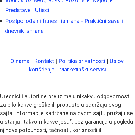
Vodič kroz Beogradsko Pozorište: Najbolje
Predstave i Utisci
Postporođajni fitnes i ishrana - Praktični saveti i
dnevnik ishrane
O nama
|
Kontakt
|
Politika privatnosti
|
Uslovi
korišćenja
|
Marketinški servisi
Urednici i autori ne preuzimaju nikakvu odgovornost
za bilo kakve greške ili propuste u sadržaju ovog
sajta. Informacije sadržane na ovom sajtu pružaju se
u stanju „takvom kakve jesu“, bez garancija u pogledu
njihove potpunosti, tačnosti, korisnosti ili