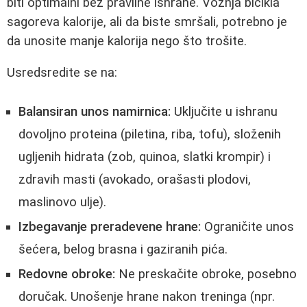
biti optimalni bez pravilne ishrane. Vožnja bicikla
sagoreva kalorije, ali da biste smršali, potrebno je
da unosite manje kalorija nego što trošite.
Usredsredite se na:
Balansiran unos namirnica:
Uključite u ishranu
dovoljno proteina (piletina, riba, tofu), složenih
ugljenih hidrata (zob, quinoa, slatki krompir) i
zdravih masti (avokado, orašasti plodovi,
maslinovo ulje).
Izbegavanje preradevene hrane:
Ograničite unos
šećera, belog brasna i gaziranih pića.
Redovne obroke:
Ne preskačite obroke, posebno
doručak. Unošenje hrane nakon treninga (npr.