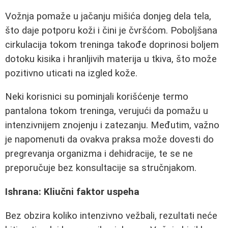
Vožnja pomaže u jačanju mišića donjeg dela tela,
što daje potporu koži i čini je čvršćom. Poboljšana
cirkulacija tokom treninga takođe doprinosi boljem
dotoku kisika i hranljivih materija u tkiva, što može
pozitivno uticati na izgled kože.
Neki korisnici su pominjali korišćenje termo
pantalona tokom treninga, verujući da pomažu u
intenzivnijem znojenju i zatezanju. Međutim, važno
je napomenuti da ovakva praksa može dovesti do
pregrevanja organizma i dehidracije, te se ne
preporučuje bez konsultacije sa stručnjakom.
Ishrana: Kliučni faktor uspeha
Bez obzira koliko intenzivno vežbali, rezultati neće