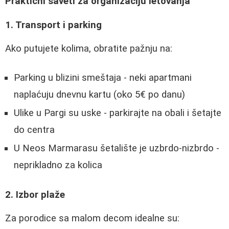
Praktični saveti za organizaciju letovanja
1. Transport i parking
Ako putujete kolima, obratite pažnju na:
Parking u blizini smeštaja - neki apartmani
naplaćuju dnevnu kartu (oko 5€ po danu)
Ulike u Pargi su uske - parkirajte na obali i šetajte
do centra
U Neos Marmarasu šetalište je uzbrdo-nizbrdo -
neprikladno za kolica
2. Izbor plaže
Za porodice sa malom decom idealne su: