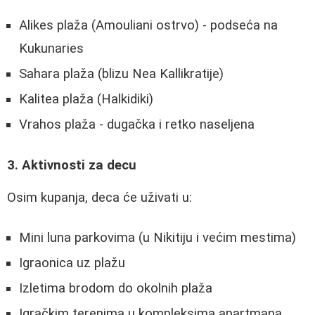
Alikes plaža (Amouliani ostrvo) - podseća na
Kukunaries
Sahara plaža (blizu Nea Kallikratije)
Kalitea plaža (Halkidiki)
Vrahos plaža - dugačka i retko naseljena
3. Aktivnosti za decu
Osim kupanja, deca će uživati u:
Mini luna parkovima (u Nikitiju i većim mestima)
Igraonica uz plažu
Izletima brodom do okolnih plaža
Igračkim terenima u kompleksima apartmana