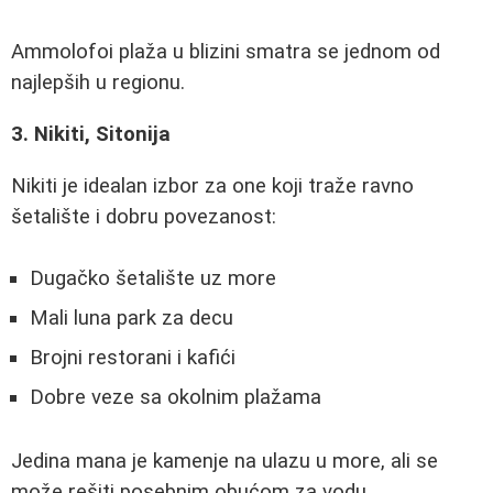
Ammolofoi plaža u blizini smatra se jednom od
najlepših u regionu.
3. Nikiti, Sitonija
Nikiti je idealan izbor za one koji traže ravno
šetalište i dobru povezanost:
Dugačko šetalište uz more
Mali luna park za decu
Brojni restorani i kafići
Dobre veze sa okolnim plažama
Jedina mana je kamenje na ulazu u more, ali se
može rešiti posebnim obućom za vodu.