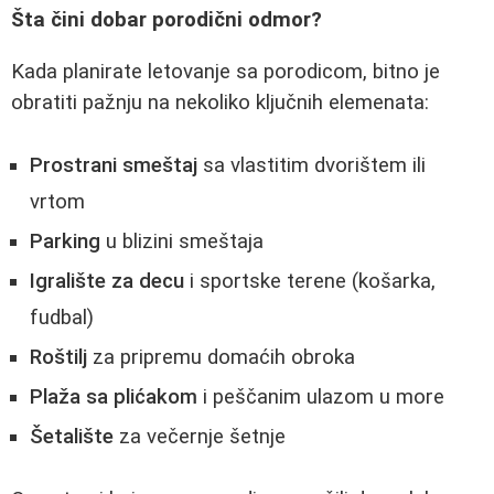
Šta čini dobar porodični odmor?
Kada planirate letovanje sa porodicom, bitno je
obratiti pažnju na nekoliko ključnih elemenata:
Prostrani smeštaj
sa vlastitim dvorištem ili
vrtom
Parking
u blizini smeštaja
Igralište za decu
i sportske terene (košarka,
fudbal)
Roštilj
za pripremu domaćih obroka
Plaža sa plićakom
i peščanim ulazom u more
Šetalište
za večernje šetnje