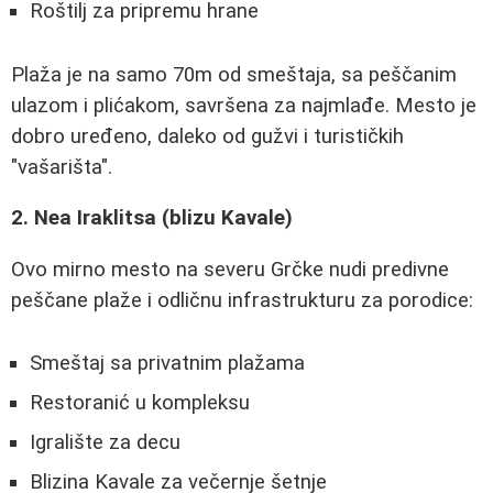
Roštilj za pripremu hrane
Plaža je na samo 70m od smeštaja, sa peščanim
ulazom i plićakom, savršena za najmlađe. Mesto je
dobro uređeno, daleko od gužvi i turističkih
"vašarišta".
2. Nea Iraklitsa (blizu Kavale)
Ovo mirno mesto na severu Grčke nudi predivne
peščane plaže i odličnu infrastrukturu za porodice:
Smeštaj sa privatnim plažama
Restoranić u kompleksu
Igralište za decu
Blizina Kavale za večernje šetnje