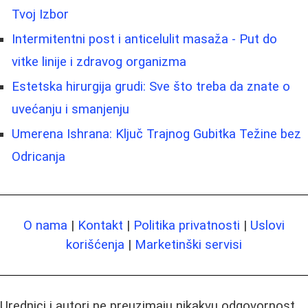
Tvoj Izbor
Intermitentni post i anticelulit masaža - Put do
vitke linije i zdravog organizma
Estetska hirurgija grudi: Sve što treba da znate o
uvećanju i smanjenju
Umerena Ishrana: Ključ Trajnog Gubitka Težine bez
Odricanja
O nama
|
Kontakt
|
Politika privatnosti
|
Uslovi
korišćenja
|
Marketinški servisi
Urednici i autori ne preuzimaju nikakvu odgovornost