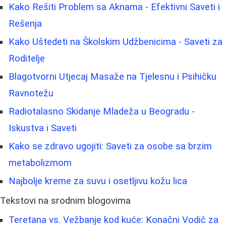
Kako Rešiti Problem sa Aknama - Efektivni Saveti i
Rešenja
Kako Uštedeti na Školskim Udžbenicima - Saveti za
Roditelje
Blagotvorni Utjecaj Masaže na Tjelesnu i Psihičku
Ravnotežu
Radiotalasno Skidanje Mladeža u Beogradu -
Iskustva i Saveti
Kako se zdravo ugojiti: Saveti za osobe sa brzim
metabolizmom
Najbolje kreme za suvu i osetljivu kožu lica
Tekstovi na srodnim blogovima
Teretana vs. Vežbanje kod kuće: Konačni Vodič za