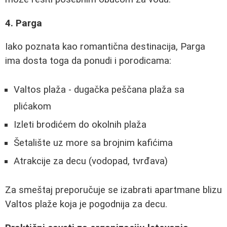
4. Parga
Iako poznata kao romantična destinacija, Parga
ima dosta toga da ponudi i porodicama:
Valtos plaža - dugačka peščana plaža sa
plićakom
Izleti brodićem do okolnih plaža
Šetalište uz more sa brojnim kafićima
Atrakcije za decu (vodopad, tvrđava)
Za smeštaj preporučuje se izabrati apartmane blizu
Valtos plaže koja je pogodnija za decu.