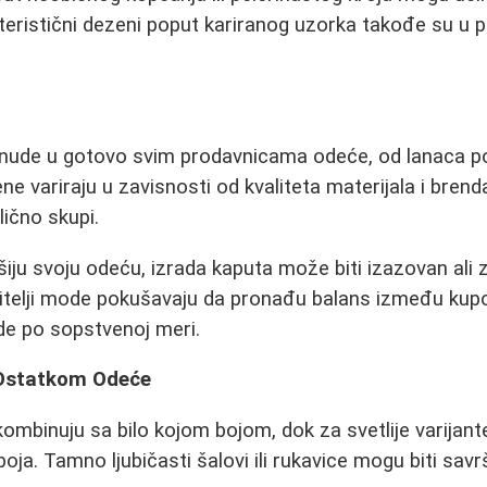
teristični dezeni poput kariranog uzorka takođe su u 
 nude u gotovo svim prodavnicama odeće, od lanaca p
ne variraju u zavisnosti od kvaliteta materijala i brend
lično skupi.
šiju svoju odeću, izrada kaputa može biti izazovan ali 
bitelji mode pokušavaju da pronađu balans između kup
de po sopstvenoj meri.
Ostatkom Odeće
kombinuju sa bilo kojom bojom, dok za svetlije varijante
oja. Tamno ljubičasti šalovi ili rukavice mogu biti sav