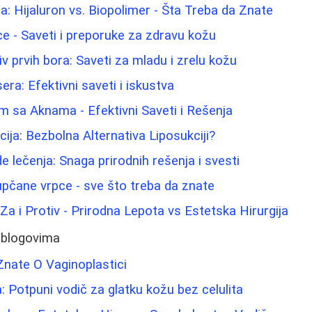
: Hijaluron vs. Biopolimer - Šta Treba da Znate
lice - Saveti i preporuke za zdravu kožu
iv prvih bora: Saveti za mladu i zrelu kožu
sera: Efektivni saveti i iskustva
m sa Aknama - Efektivni Saveti i Rešenja
ija: Bezbolna Alternativa Liposukciji?
 lečenja: Snaga prirodnih rešenja i svesti
pupčane vrpce - sve što treba da znate
: Za i Protiv - Prirodna Lepota vs Estetska Hirurgija
 blogovima
Znate O Vaginoplastici
: Potpuni vodič za glatku kožu bez celulita