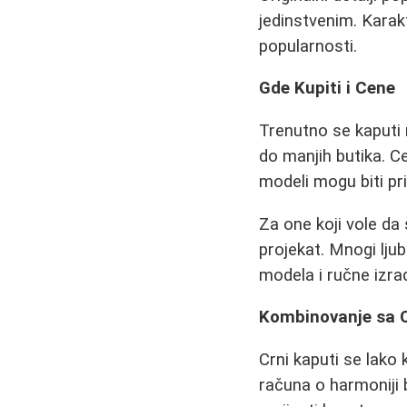
jedinstvenim. Karak
popularnosti.
Gde Kupiti i Cene
Trenutno se kaputi
do manjih butika. Ce
modeli mogu biti pri
Za one koji vole da 
projekat. Mnogi lju
modela i ručne izra
Kombinovanje sa 
Crni kaputi se lako 
računa o harmoniji b