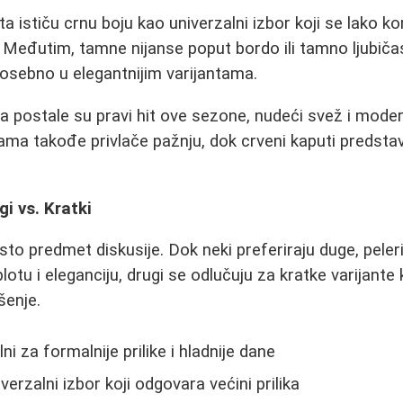
uta ističu crnu boju kao univerzalni izbor koji se lako k
 Međutim, tamne nijanse poput bordo ili tamno ljubič
osebno u elegantnijim varijantama.
ta postale su pravi hit ove sezone, nudeći svež i moder
nsama takođe privlače pažnju, dok crveni kaputi predstavl
i vs. Kratki
sto predmet diskusije. Dok neki preferiraju duge, peler
otu i eleganciju, drugi se odlučuju za kratke varijante 
enje.
lni za formalnije prilike i hladnije dane
verzalni izbor koji odgovara većini prilika