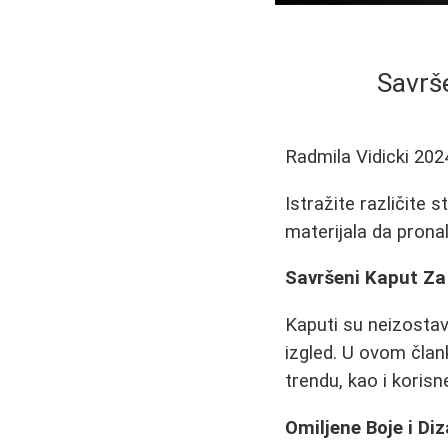
Savrše
Radmila Vidicki
202
Istražite različite 
materijala da pronal
Savršeni Kaput Za 
Kaputi su neizostav
izgled. U ovom člank
trendu, kao i koris
Omiljene Boje i Diz