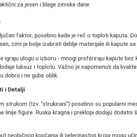
aktični za jesen i blage zimske dane
a
ključan faktor, posebno kada je reč o toploti kaputa. D
en, zimi je bolje izabrati deblje materijale ili kapute 
đe igraju ulogu u izboru - mnogi preferiraju kapute bez
odaje luksuz i toplotu. Važno je napomenuti da kvalitet
ju dobro i ne gube oblik.
i i Detalji
m strukom (tzv. "strukirani") posebno su popularni me
e linije figure. Ruska kragna i preklopi dodaju dodatn
oput neobičnog kopčanja ili pelerinastog kroja mogu učin