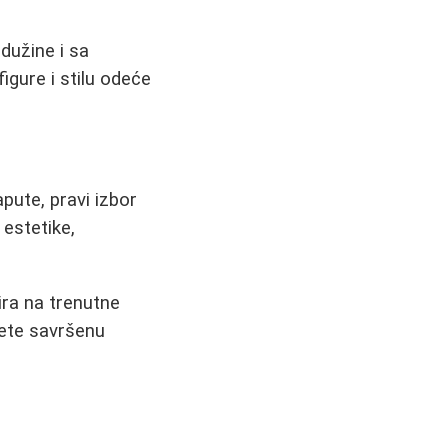
dužine i sa
igure i stilu odeće
apute, pravi izbor
estetike,
ira na trenutne
đete savršenu