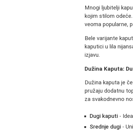
Mnogi ljubitelji kap
kojim stilom odeće.
veoma popularne, p
Bele varijante kapu
kaputici u lila nija
izjavu.
Dužina Kaputa: Dug
Dužina kaputa je če
pružaju dodatnu topl
za svakodnevno noš
Dugi kaputi
- Idea
Srednje dugi
- Uni