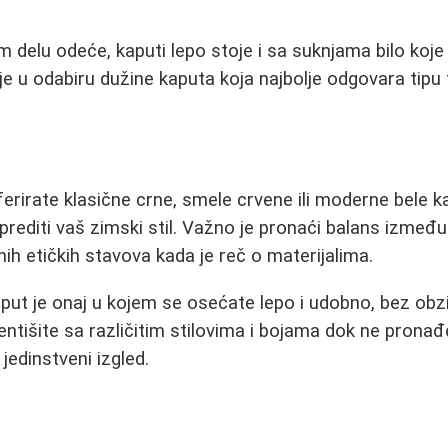
 delu odeće, kaputi lepo stoje i sa suknjama bilo koje 
e u odabiru dužine kaputa koja najbolje odgovara tipu f
ferirate klasične crne, smele crvene ili moderne bele k
editi vaš zimski stil. Važno je pronaći balans između 
čnih etičkih stavova kada je reč o materijalima.
aput je onaj u kojem se osećate lepo i udobno, bez obz
ntišite sa različitim stilovima i bojama dok ne prona
jedinstveni izgled.