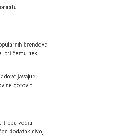
porastu
opularnih brendova
a, pri čemu neki
zadovoljavajući
ovine gotovih
 treba voditi
ršen dodatak sivoj