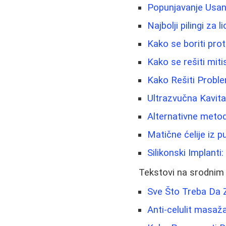
Popunjavanje Usana
Najbolji pilingi za 
Kako se boriti prot
Kako se rešiti miti
Kako Rešiti Proble
Ultrazvučna Kavitac
Alternativne metode
Matične ćelije iz 
Silikonski Implanti
Tekstovi na srodnim
Sve Što Treba Da 
Anti-celulit masaža