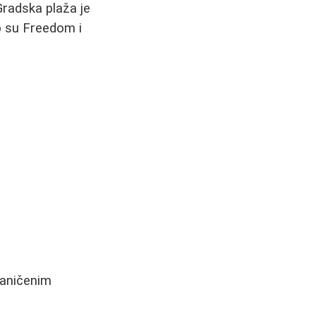
Gradska plaža je
to su Freedom i
raničenim