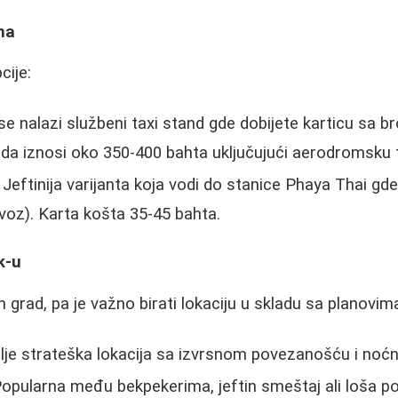
ma
cije:
se nalazi službeni taxi stand gde dobijete karticu sa br
da iznosi oko 350-400 bahta uključujući aerodromsku t
: Jeftinija varijanta koja vodi do stanice Phaya Thai g
oz). Karta košta 35-45 bahta.
k-u
grad, pa je važno birati lokaciju u skladu sa planovim
olje strateška lokacija sa izvrsnom povezanošću i no
Popularna među bekpekerima, jeftin smeštaj ali loša 