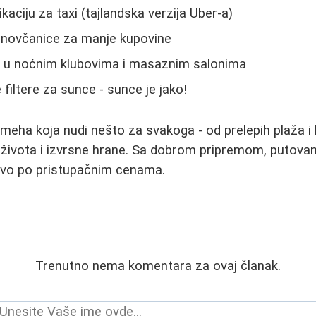
ikaciju za taxi (tajlandska verzija Uber-a)
e novčanice za manje kupovine
e u noćnim klubovima i masaznim salonima
filtere za sunce - sunce je jako!
smeha koja nudi nešto za svakoga - od prelepih plaža 
života i izvrsne hrane. Sa dobrom pripremom, putovan
vo po pristupačnim cenama.
Trenutno nema komentara za ovaj članak.