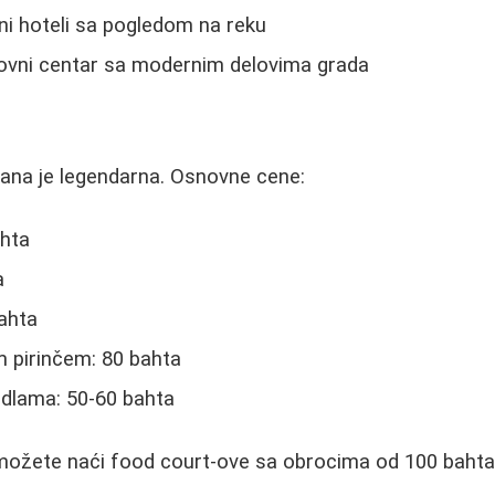
ni hoteli sa pogledom na reku
lovni centar sa modernim delovima grada
rana je legendarna. Osnovne cene:
ahta
a
ahta
m pirinčem: 80 bahta
dlama: 50-60 bahta
možete naći food court-ove sa obrocima od 100 baht