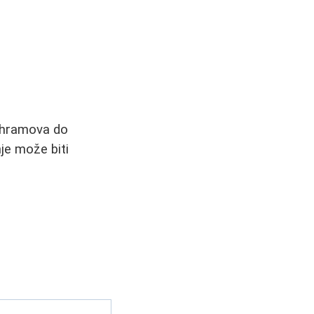
i hramova do
je može biti