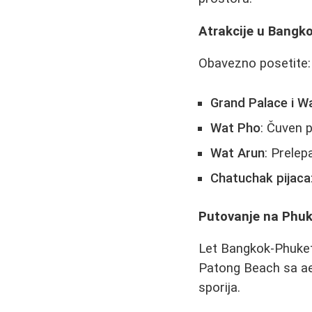
Atrakcije u Bangk
Obavezno posetite:
Grand Palace i W
Wat Pho
: Čuven 
Wat Arun
: Prele
Chatuchak pijaca
Putovanje na Phuk
Let Bangkok-Phuket 
Patong Beach sa aer
sporija.