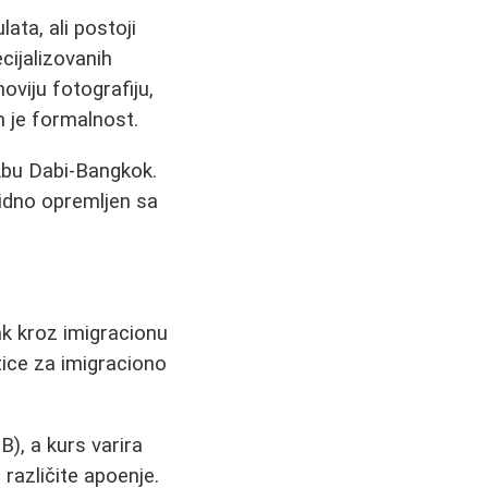
ata, ali postoji
cijalizovanih
oviju fotografiju,
m je formalnost.
Abu Dabi-Bangkok.
lidno opremljen sa
ak kroz imigracionu
tice za imigraciono
), a kurs varira
različite apoenje.