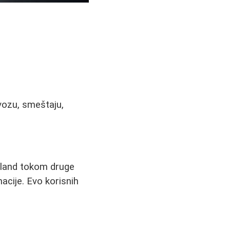
vozu, smeštaju,
ajland tokom druge
acije. Evo korisnih