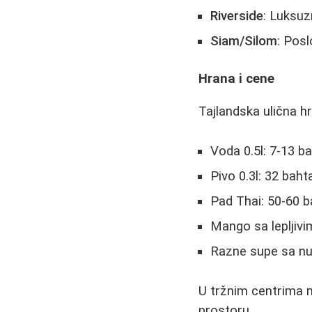
Riverside
: Luksuz
Siam/Silom
: Pos
Hrana i cene
Tajlandska ulična h
Voda 0.5l: 7-13 b
Pivo 0.3l: 32 baht
Pad Thai: 50-60 b
Mango sa lepljivi
Razne supe sa nu
U tržnim centrima 
prostoru.