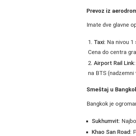
Prevoz iz aerodro
Imate dve glavne op
Taxi
: Na nivou 1 
Cena do centra gra
Airport Rail Link
na BTS (nadzemni v
Smeštaj u Bangko
Bangkok je ogroman 
Sukhumvit
: Najb
Khao San Road
: 