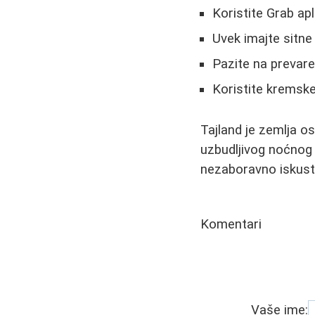
Koristite Grab apl
Uvek imajte sitn
Pazite na prevar
Koristite kremske 
Tajland je zemlja o
uzbudljivog noćnog 
nezaboravno iskust
Komentari
Vaše ime: