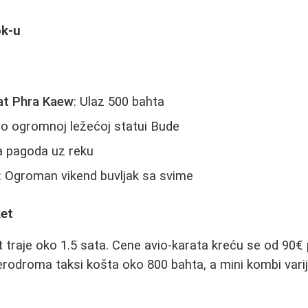
ok-u
at Phra Kaew
: Ulaz 500 bahta
po ogromnoj ležećoj statui Bude
pa pagoda uz reku
: Ogroman vikend buvljak sa svime
et
traje oko 1.5 sata. Cene avio-karata kreću se od 90€
odroma taksi košta oko 800 bahta, a mini kombi varijant