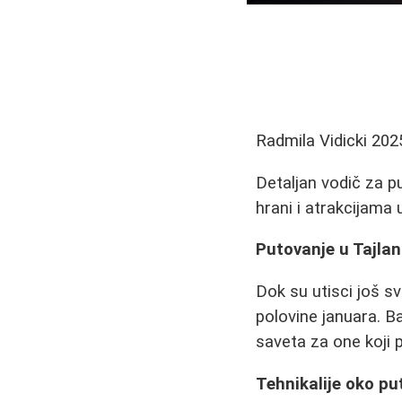
Radmila Vidicki
202
Detaljan vodič za p
hrani i atrakcijama
Putovanje u Tajland
Dok su utisci još s
polovine januara. B
saveta za one koji p
Tehnikalije oko put