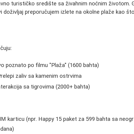
vno turističko središte sa živahnim noćnim životom. 
avi doživljaj preporučujem izlete na okolne plaže kao š
učuju:
vo poznato po filmu "Plaža" (1600 bahta)
Prelepi zaliv sa kamenim ostrvima
Interakcija sa tigrovima (2000+ bahta)
IM karticu (npr. Happy 15 paket za 599 bahta sa neog
 dana)