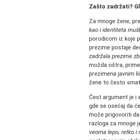
Zašto zadržati? Gl
Za mnoge žene, prez
kao i identiteta muš
porodicom iz koje p
prezime postaje de
zadržala prezime zbog
možda oštra, prime
prezimena javnim li
žene to često smat
Čest argument je i 
gde se osećaj da će
može prigovoriti d
razloga za mnoge j
veoma lepo, retko i