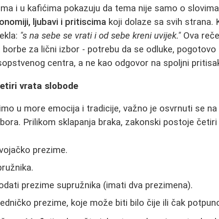
a i u kafićima pokazuju da tema nije samo o slovima u 
onomiji, ljubavi i pritiscima
koji dolaze sa svih strana. 
rekla:
"s na sebe se vrati i od sebe kreni uvijek."
Ova reče
t borbe za lični izbor - potrebu da se odluke, pogotovo
opstvenog centra, a ne kao odgovor na spoljni pritisa
tiri vrata slobode
mo u more emocija i tradicije, važno je osvrnuti se na 
bora. Prilikom sklapanja braka, zakonski postoje četiri 
evojačko prezime.
ružnika.
dodati prezime supružnika (imati dva prezimena).
edničko prezime, koje može biti bilo čije ili čak potpun