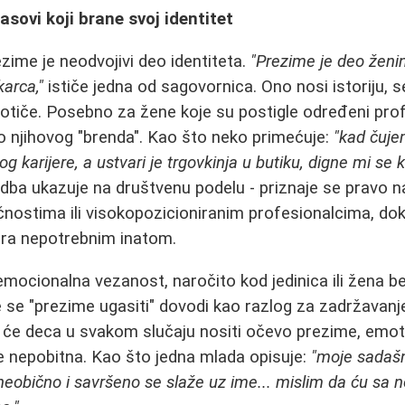
asovi koji brane svoj identitet
ime je neodvojivi deo identiteta.
"Prezime je deo ženin
karca,"
ističe jedna od sagovornica. Ono nosi istoriju, s
otiče. Posebno za žene koje su postigle određeni prof
o njihovog "brenda". Kao što neko primećuje:
"kad čuje
 karijere, a ustvari je trgovkinja u butiku, digne mi se k
dba ukazuje na društvenu podelu - priznaje se pravo n
čnostima ili visokopozicioniranim profesionalcima, dok
ra nepotrebnim inatom.
emocionalna vezanost, naročito kod jedinica ili žena 
 se "prezime ugasiti" dovodi kao razlog za zadržavanje.
a će deca u svakom slučaju nositi očevo prezime, emot
e nepobitna. Kao što jedna mlada opisuje:
"moje sadašn
 neobično i savršeno se slaže uz ime... mislim da ću s