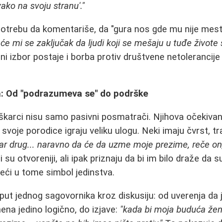
vako na svoju stranu'."
otrebu da komentariše, da "gura nos gde mu nije mest
e mi se zaključak da ljudi koji se mešaju u tuđe živote 
ni izbor postaje i borba protiv društvene netoleranci
: Od "podrazumeva se" do podrške
karci nisu samo pasivni posmatrači. Njihova očekivanja,
z svoje porodice igraju veliku ulogu. Neki imaju čvrst, t
bar drug... naravno da će da uzme moje prezime, reče on
 su otvoreniji, ali ipak priznaju da bi im bilo draže da
deći u tome simbol jedinstva.
i put jednog sagovornika kroz diskusiju: od uverenja da
na jedino logično, do izjave:
"kada bi moja buduća žena