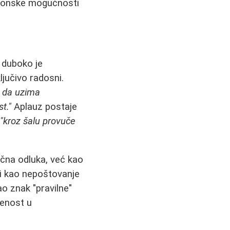
akonske mogućnosti
e duboko je
ljučivo radosni.
i da uzima
t."
Aplauz postaje
:
"kroz šalu provuče
ična odluka, već kao
i kao nepoštovanje
o znak "pravilne"
ćenost u