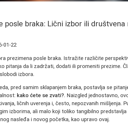
 posle braka: Lični izbor ili društven
6-01-22
a prezimena posle braka. Istražite različite perspektiv
ko pitanja da li zadržati, dodati ili promeniti prezime. 
i slobodi izbora.
reda, pred samim sklapanjem braka, postavlja se pitanj
alnost:
kako ćete se zvati?
. Naizgled jednostavno, ovo
ivanja, ličnih uverenja i, često, nepozvanih mišljenja. 
m izborima, ali malo koji toliko tangibilno predstavlja 
nog nasleđa i novog početka, kao upravo ovaj.