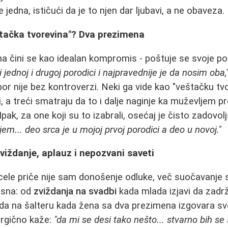
 jedna, ističući da je to njen dar ljubavi, a ne obaveza.
štačka tvorevina"? Dva prezimena
a čini se kao idealan kompromis - poštuje se svoje por
 jednoj i drugoj porodici i najpravednije je da nosim oba,
or nije bez kontroverzi. Neki ga vide kao "veštačku tvo
i, a treći smatraju da to i dalje naginje ka muževljem 
Ipak, za one koji su to izabrali, osećaj je čisto zadovol
em... deo srca je u mojoj prvoj porodici a deo u novoj."
Zviždanje, aplauz i nepozvani saveti
ele priče nije sam donošenje odluke, več suočavanje 
rsna: od
zviždanja na svadbi
kada mlada izjavi da zadr
da na šalteru kada žena sa dva prezimena izgovara sv
rgično kaže:
"da mi se desi tako nešto... stvarno bih se