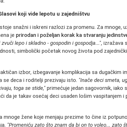
a."
lasovi koji vide lepotu u zajedništvu
stoje snažni i iskreni razlozi za promenu. Za mnoge, 
mena je
prirodan i poželjan korak ka stvaranju jedinst
zvuči lepo i skladno - gospodin i gospodja..."
, izražava
dnosti, simbolički početak novog života pod zajedničk
raktičan izbor, izbegavanje komplikacija sa dugačkim im
 se deca i roditelji prezivaju isto.
"Inače deci smeta, u
zivaju, toga se stide,"
primećuje jedan sagovornik, iako 
čući da je takav osećaj deci usaden lošim vaspitanjem 
da mnoge žene koje menjaju prezime to čine iz potpuno
nja.
"Promeniću zato što znam da bi on to voleo... zato š