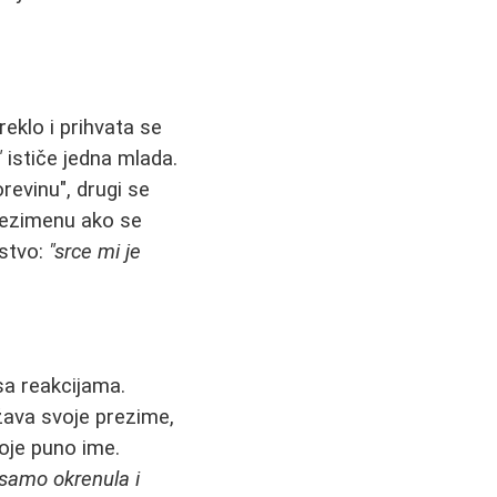
eklo i prihvata se
"
ističe jedna mlada.
revinu", drugi se
prezimenu ako se
jstvo:
"srce mi je
sa reakcijama.
žava svoje prezime,
oje puno ime.
 samo okrenula i