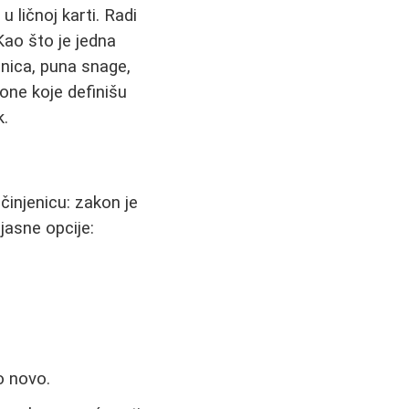
ličnoj karti. Radi
Kao što je jedna
nica, puna snage,
 one koje definišu
k.
činjenicu: zakon je
jasne opcije:
o novo.