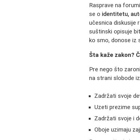
Rasprave na forumim
se o
identitetu, aut
učesnica diskusije 
suštinski opisuje bi
ko smo, donose iz s
Šta kaže zakon? Če
Pre nego što zaroni
na strani slobode iz
Zadržati svoje d
Uzeti prezime sup
Zadržati svoje i 
Oboje uzimaju zaj