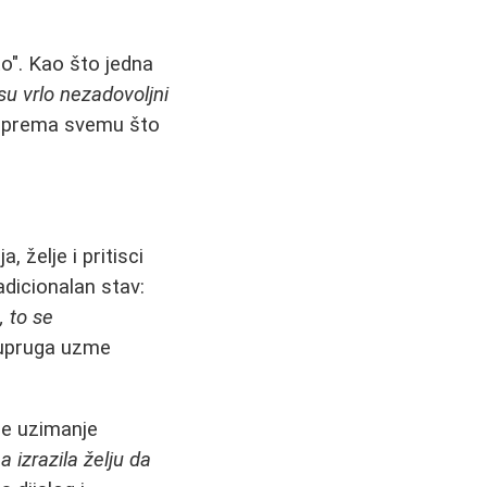
o". Kao što jedna
su vrlo nezadovoljni
je prema svemu što
 želje i pritisci
radicionalan stav:
, to se
 supruga uzme
 je uzimanje
 izrazila želju da