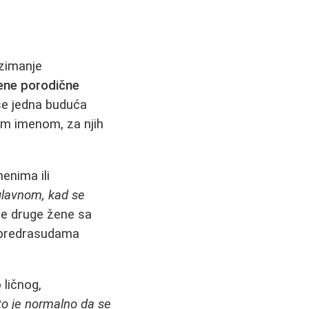
uzimanje
vene porodične
 se jedna buduća
im imenom, za njih
enima ili
glavnom, kad se
se druge žene sa
i predrasudama
 ličnog,
to je normalno da se