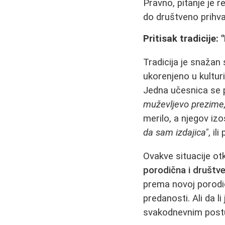
Pravno, pitanje je
do društveno prihva
Pritisak tradicije:
Tradicija je snažan
ukorenjeno u kulturi
Jedna učesnica se 
muževljevo prezime, 
merilo, a njegov iz
da sam izdajica"
, il
Ovakve situacije ot
porodična i društve
prema novoj porodic
predanosti. Ali da l
svakodnevnim postu