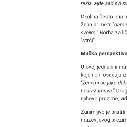
rekla 'ajde sad svi s
Okolina često ima p
žena primeti:
"nameć
svojim."
Borba za lič
"strči".
Muška perspektiva
U ovoj jednačini muš
koje i oni osećaju i
"ženi mi se jako do
podrazumeva."
Drugi
njihovo prezime, vi
Zanimljivo je pratit
muževljevog prezime