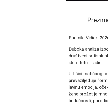
Prezime
Radmila Vidicki
202
Duboka analiza izbor
društveni pritisak o
identitetu, tradiciji 
U tišini matičnog u
prevaziljeđuje form
lavinu emocija, oček
žene prožet je mnogi
budućnosti, porodič