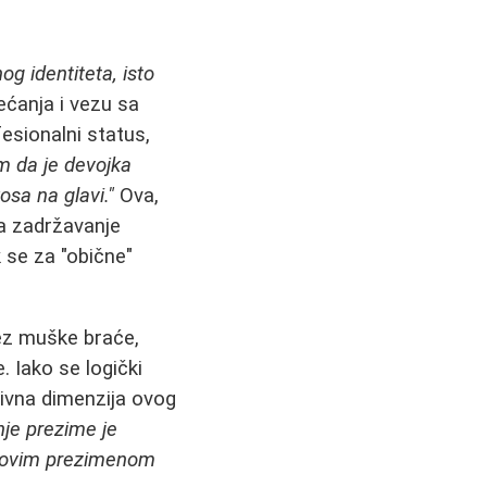
og identiteta, isto
ećanja i vezu sa
esionalni status,
m da je devojka
osa na glavi."
Ova,
a zadržavanje
 se za "obične"
bez muške braće,
 Iako se logički
ivna dimenzija ovog
je prezime je
a novim prezimenom