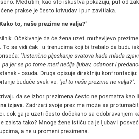
 rešeno. Međutim, kao što iskustva pokazuju, put od z
ćene prakse je često krivudav i pun zavitlaka.
 "Kako to, naše prezime ne valja?"
 silnik. Očekivanje da će žena uzeti muževljevo prezim
. To se vidi čak i u trenucima koji bi trebalo da budu isk
priseća:
"histerično pljeskanje svatova kada mlada izjav
pa jer se po tome meri nečija ljubav, odanost i predanos
ostanak - osuda. Druga opisuje direktniju konfrontaciju
i pitanje buduće svekrve:
"jel to naše prezime ne valja?"
.
krivaju da se izbor prezimena često ne posmatra kao l
na izjava
. Zadržati svoje prezime može se protumačit
i, dok ga je uzeti često dočekano sa odobravanjem ka
i je zaista tako? Mnoge žene ističu da je ljubav i posve
pcima, a ne u promeni prezimena.