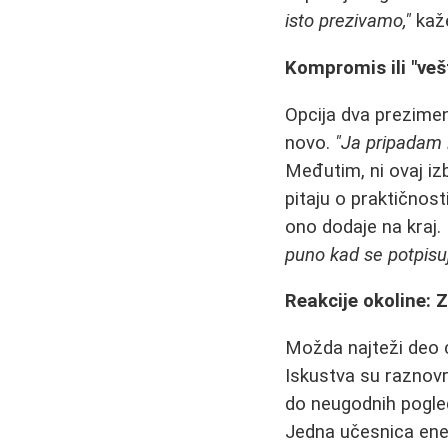
isto prezivamo,"
kaže
Kompromis ili "ve
Opcija dva prezimen
novo.
"Ja pripadam i
Međutim, ni ovaj izb
pitaju o praktičnost
ono dodaje na kraj. 
puno kad se potpisuj
Reakcije okoline: 
Možda najteži deo c
Iskustva su raznov
do neugodnih pogle
Jedna učesnica ene