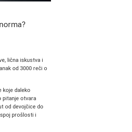
a norma?
e, lična iskustva i
Članak od 3000 reči o
e koje daleko
 pitanje otvara
Put od devojčice do
spoj prošlosti i