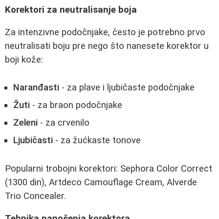
Korektori za neutralisanje boja
Za intenzivne podočnjake, često je potrebno prvo
neutralisati boju pre nego što nanesete korektor u
boji kože:
Naranđasti
- za plave i ljubičaste podočnjake
Žuti
- za braon podočnjake
Zeleni
- za crvenilo
Ljubičasti
- za žućkaste tonove
Popularni trobojni korektori: Sephora Color Correct
(1300 din), Artdeco Camouflage Cream, Alverde
Trio Concealer.
Tehnika nanošenja korektora