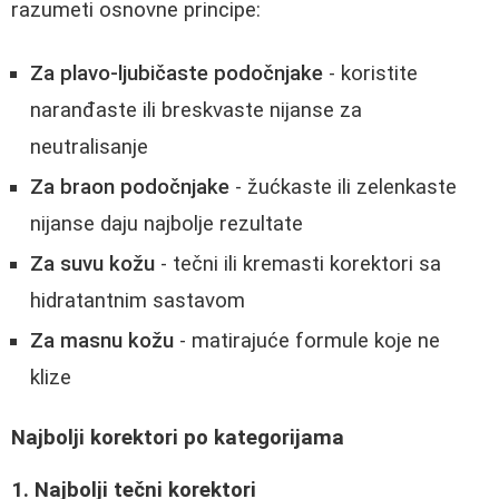
razumeti osnovne principe:
Za plavo-ljubičaste podočnjake
- koristite
naranđaste ili breskvaste nijanse za
neutralisanje
Za braon podočnjake
- žućkaste ili zelenkaste
nijanse daju najbolje rezultate
Za suvu kožu
- tečni ili kremasti korektori sa
hidratantnim sastavom
Za masnu kožu
- matirajuće formule koje ne
klize
Najbolji korektori po kategorijama
1. Najbolji tečni korektori