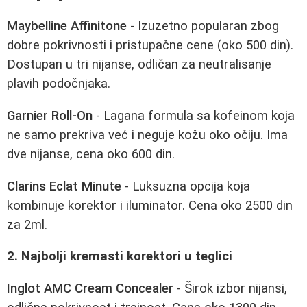
Maybelline Affinitone
- Izuzetno popularan zbog
dobre pokrivnosti i pristupačne cene (oko 500 din).
Dostupan u tri nijanse, odličan za neutralisanje
plavih podočnjaka.
Garnier Roll-On
- Lagana formula sa kofeinom koja
ne samo prekriva već i neguje kožu oko očiju. Ima
dve nijanse, cena oko 600 din.
Clarins Eclat Minute
- Luksuzna opcija koja
kombinuje korektor i iluminator. Cena oko 2500 din
za 2ml.
2. Najbolji kremasti korektori u teglici
Inglot AMC Cream Concealer
- Širok izbor nijansi,