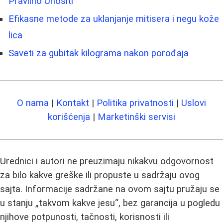
Pravilno Unositi
Efikasne metode za uklanjanje mitisera i negu kože
lica
Saveti za gubitak kilograma nakon porođaja
O nama
|
Kontakt
|
Politika privatnosti
|
Uslovi
korišćenja
|
Marketinški servisi
Urednici i autori ne preuzimaju nikakvu odgovornost
za bilo kakve greške ili propuste u sadržaju ovog
sajta. Informacije sadržane na ovom sajtu pružaju se
u stanju „takvom kakve jesu“, bez garancija u pogledu
njihove potpunosti, tačnosti, korisnosti ili