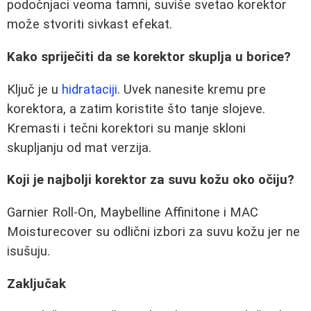
podočnjaci veoma tamni, suviše svetao korektor
može stvoriti sivkast efekat.
Kako spriječiti da se korektor skuplja u borice?
Ključ je u
hidrataciji
. Uvek nanesite kremu pre
korektora, a zatim koristite što tanje slojeve.
Kremasti i tečni korektori su manje skloni
skupljanju od mat verzija.
Koji je najbolji korektor za suvu kožu oko očiju?
Garnier Roll-On, Maybelline Affinitone i MAC
Moisturecover su odlični izbori za suvu kožu jer ne
isušuju.
Zaključak