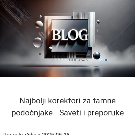
Najbolji korektori za tamne
podočnjake - Saveti i preporuke
Radmila Vidicki
2025-05-18