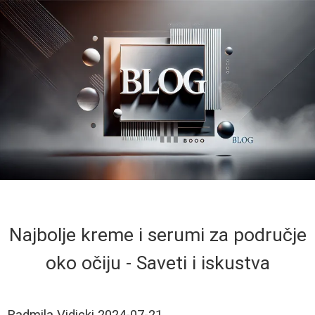
Najbolje kreme i serumi za područje
oko očiju - Saveti i iskustva
Radmila Vidicki
2024-07-21