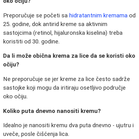
oko očiju?
Preporučuje se početi sa
hidratantnim kremama
od
25. godine, dok antirid kreme sa aktivnim
sastojcima (retinol, hijaluronska kiselina) treba
koristiti od 30. godine.
Da li može obična krema za lice da se koristi oko
očiju?
Ne preporučuje se jer kreme za lice često sadrže
sastojke koji mogu da iritiraju osetljivo područje
oko očiju.
Koliko puta dnevno nanositi kremu?
Idealno je nanositi kremu dva puta dnevno - ujutru i
uveče, posle čišćenja lica.