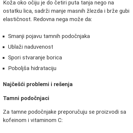
Koža oko očiju je do četiri puta tanja nego na
ostatku lica, sadrži manje masnih žlezda i brže gubi
elastičnost. Redovna nega može da:
Smanji pojavu tamnih podočnjaka
Ublaži naduvenost
Spori stvaranje borica
Poboljša hidrataciju
Najčešći problemi i rešenja
Tamni podočnjaci
Za tamne podočnjake preporučuju se proizvodi sa
kofeinom i vitaminom C: