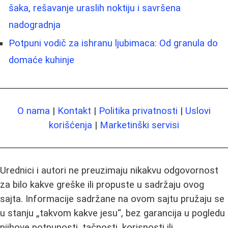
šaka, rešavanje uraslih noktiju i savršena
nadogradnja
Potpuni vodič za ishranu ljubimaca: Od granula do
domaće kuhinje
O nama
|
Kontakt
|
Politika privatnosti
|
Uslovi
korišćenja
|
Marketinški servisi
Urednici i autori ne preuzimaju nikakvu odgovornost
za bilo kakve greške ili propuste u sadržaju ovog
sajta. Informacije sadržane na ovom sajtu pružaju se
u stanju „takvom kakve jesu“, bez garancija u pogledu
njihove potpunosti, tačnosti, korisnosti ili