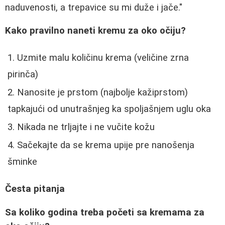
naduvenosti, a trepavice su mi duže i jače."
Kako pravilno naneti kremu za oko očiju?
Uzmite malu količinu krema (veličine zrna
pirinča)
Nanosite je prstom (najbolje kažiprstom)
tapkajući od unutrašnjeg ka spoljašnjem uglu oka
Nikada ne trljajte i ne vučite kožu
Sačekajte da se krema upije pre nanošenja
šminke
Česta pitanja
Sa koliko godina treba početi sa kremama za