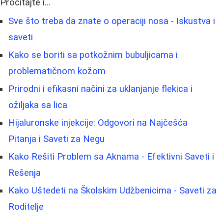
Pročitajte i...
Sve što treba da znate o operaciji nosa - Iskustva i
saveti
Kako se boriti sa potkožnim bubuljicama i
problematičnom kožom
Prirodni i efikasni načini za uklanjanje flekica i
ožiljaka sa lica
Hijaluronske injekcije: Odgovori na Najčešća
Pitanja i Saveti za Negu
Kako Rešiti Problem sa Aknama - Efektivni Saveti i
Rešenja
Kako Uštedeti na Školskim Udžbenicima - Saveti za
Roditelje