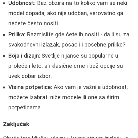
Udobnost:
Bez obzira na to koliko vam se neki
model dopada, ako nije udoban, verovatno ga
nećete često nositi.
Prilika:
Razmislite gde ćete ih nositi - da li su za
svakodnevni izlazak, posao ili posebne prilike?
Boja i dizajn:
Svetlije nijanse su popularne u
proleće i leto, ali klasične crne i bež opcije su
uvek dobar izbor.
Visina potpetice:
Ako vam je važnija udobnost,
možete izabrati niže modele ili one sa širim
potpeticama.
Zaključak