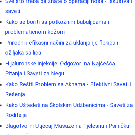
Sve što treba da znate o operaciji nosa - Iskustva i
saveti
Kako se boriti sa potkožnim bubuljicama i
problematičnom kožom
Prirodni i efikasni načini za uklanjanje flekica i
ožiljaka sa lica
Hijaluronske injekcije: Odgovori na Najčešća
Pitanja i Saveti za Negu
Kako Rešiti Problem sa Aknama - Efektivni Saveti i
Rešenja
Kako Uštedeti na Školskim Udžbenicima - Saveti za
Roditelje
Blagotvorni Utjecaj Masaže na Tjelesnu i Psihičku