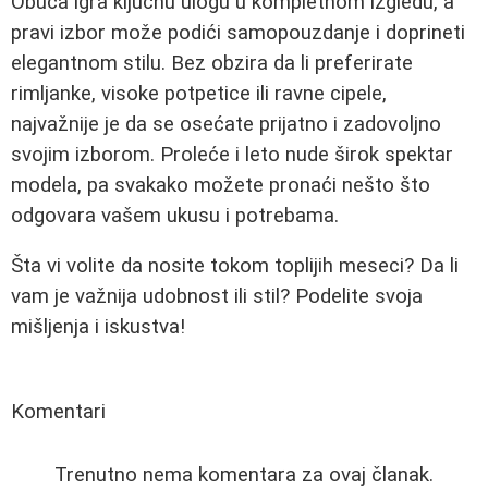
Obuća igra ključnu ulogu u kompletnom izgledu, a
pravi izbor može podići samopouzdanje i doprineti
elegantnom stilu. Bez obzira da li preferirate
rimljanke, visoke potpetice ili ravne cipele,
najvažnije je da se osećate prijatno i zadovoljno
svojim izborom. Proleće i leto nude širok spektar
modela, pa svakako možete pronaći nešto što
odgovara vašem ukusu i potrebama.
Šta vi volite da nosite tokom toplijih meseci? Da li
vam je važnija udobnost ili stil? Podelite svoja
mišljenja i iskustva!
Komentari
Trenutno nema komentara za ovaj članak.