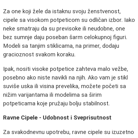
Za one koji žele da istaknu svoju ženstvenost,
cipele sa visokom potpeticom su odličan izbor. Iako
neke smatraju da su previsoke ili neudobne, one
bez sumnje daju poseban šarm celokupnoj figuri.
Modeli sa tanjim stiklicama, na primer, dodaju
gracioznost svakom koraku.
Ipak, nositi visoke potpetice zahteva malo vežbe,
posebno ako niste navikli na njih. Ako vam je stikl
suviše uska ili visina prevelika, možete početi sa
nižim varijantama ili modelima sa širim
potpeticama koje pružaju bolju stabilnost.
Ravne Cipele - Udobnost i Sveprisutnost
Za svakodnevnu upotrebu, ravne cipele su izuzetno