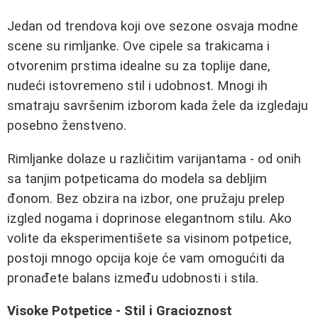
Jedan od trendova koji ove sezone osvaja modne
scene su rimljanke. Ove cipele sa trakicama i
otvorenim prstima idealne su za toplije dane,
nudeći istovremeno stil i udobnost. Mnogi ih
smatraju savršenim izborom kada žele da izgledaju
posebno ženstveno.
Rimljanke dolaze u različitim varijantama - od onih
sa tanjim potpeticama do modela sa debljim
đonom. Bez obzira na izbor, one pružaju prelep
izgled nogama i doprinose elegantnom stilu. Ako
volite da eksperimentišete sa visinom potpetice,
postoji mnogo opcija koje će vam omogućiti da
pronađete balans između udobnosti i stila.
Visoke Potpetice - Stil i Gracioznost