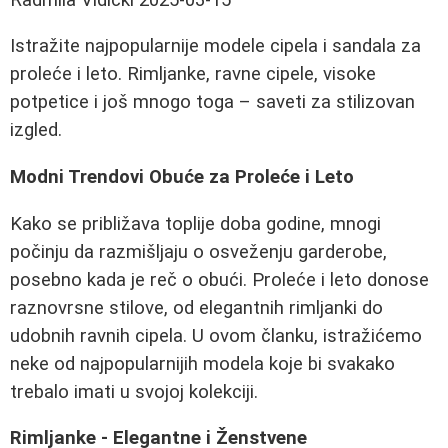
Istražite najpopularnije modele cipela i sandala za
proleće i leto. Rimljanke, ravne cipele, visoke
potpetice i još mnogo toga – saveti za stilizovan
izgled.
Modni Trendovi Obuće za Proleće i Leto
Kako se približava toplije doba godine, mnogi
počinju da razmišljaju o osveženju garderobe,
posebno kada je reč o obući. Proleće i leto donose
raznovrsne stilove, od elegantnih rimljanki do
udobnih ravnih cipela. U ovom članku, istražićemo
neke od najpopularnijih modela koje bi svakako
trebalo imati u svojoj kolekciji.
Rimljanke - Elegantne i Ženstvene