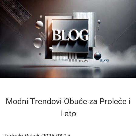
Modni Trendovi Obuće za Proleće i
Leto
Radmila Vidicki
2025-03-15