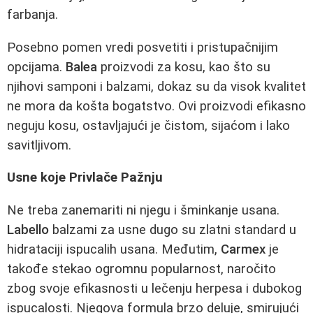
farbanja.
Posebno pomen vredi posvetiti i pristupačnijim
opcijama.
Balea
proizvodi za kosu, kao što su
njihovi samponi i balzami, dokaz su da visok kvalitet
ne mora da košta bogatstvo. Ovi proizvodi efikasno
neguju kosu, ostavljajući je čistom, sijaćom i lako
savitljivom.
Usne koje Privlače Pažnju
Ne treba zanemariti ni njegu i šminkanje usana.
Labello
balzami za usne dugo su zlatni standard u
hidrataciji ispucalih usana. Međutim,
Carmex
je
takođe stekao ogromnu popularnost, naročito
zbog svoje efikasnosti u lečenju herpesa i dubokog
ispucalosti. Njegova formula brzo deluje, smirujući