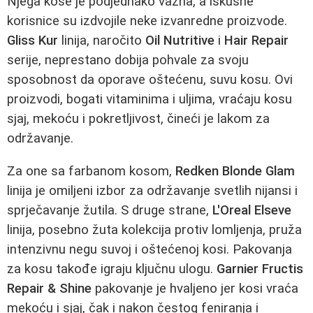
Njega kose je podjednako važna, a iskusne
korisnice su izdvojile neke izvanredne proizvode.
Gliss Kur
linija, naročito
Oil Nutritive
i
Hair Repair
serije, neprestano dobija pohvale za svoju
sposobnost da oporave oštećenu, suvu kosu. Ovi
proizvodi, bogati vitaminima i uljima, vraćaju kosu
sjaj, mekoću i pokretljivost, čineći je lakom za
održavanje.
Za one sa farbanom kosom,
Redken Blonde Glam
linija je omiljeni izbor za održavanje svetlih nijansi i
sprječavanje žutila. S druge strane,
L'Oreal Elseve
linija, posebno žuta kolekcija protiv lomljenja, pruža
intenzivnu negu suvoj i oštećenoj kosi. Pakovanja
za kosu takođe igraju ključnu ulogu.
Garnier Fructis
Repair & Shine
pakovanje je hvaljeno jer kosi vraća
mekoću i sjaj, čak i nakon čestog feniranja i