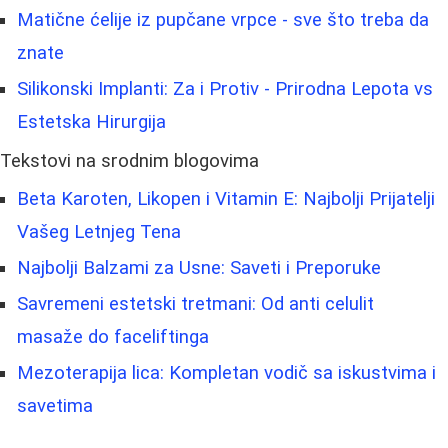
Matične ćelije iz pupčane vrpce - sve što treba da
znate
Silikonski Implanti: Za i Protiv - Prirodna Lepota vs
Estetska Hirurgija
Tekstovi na srodnim blogovima
Beta Karoten, Likopen i Vitamin E: Najbolji Prijatelji
Vašeg Letnjeg Tena
Najbolji Balzami za Usne: Saveti i Preporuke
Savremeni estetski tretmani: Od anti celulit
masaže do faceliftinga
Mezoterapija lica: Kompletan vodič sa iskustvima i
savetima