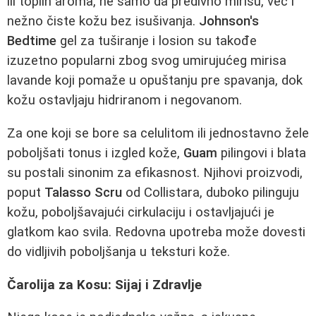
ili toplih aroma, ne samo da predivno mirišu, već i
nežno čiste kožu bez isušivanja.
Johnson's
Bedtime
gel za tuširanje i losion su takođe
izuzetno popularni zbog svog umirujućeg mirisa
lavande koji pomaže u opuštanju pre spavanja, dok
kožu ostavljaju hidriranom i negovanom.
Za one koji se bore sa celulitom ili jednostavno žele
poboljšati tonus i izgled kože,
Guam
pilingovi i blata
su postali sinonim za efikasnost. Njihovi proizvodi,
poput
Talasso Scru
od Collistara, duboko pilinguju
kožu, poboljšavajući cirkulaciju i ostavljajući je
glatkom kao svila. Redovna upotreba može dovesti
do vidljivih poboljšanja u teksturi kože.
Čarolija za Kosu: Sijaj i Zdravlje