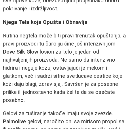
sve tipove kože, obezbeđujući podjednako dobro
pokrivanje i izdržljivost.
Njega Tela koja Opušta i Obnavlja
Rutina negtela može biti pravi trenutak opuštanja, a
pravi proizvodi tu čaroliju čine još intenzivnijom.
Dove Silk Glow
losion za telo je jedan od
najhvaljenijih proizvoda. Ne samo da intenzivno
hidrira i neguje kožu, ostavljajući je mekom i
glatkom, već i sadrži sitne svetlucave čestice koje
koži daju blagi, zdrav sjaj. Savršen je za posebne
prilike ili jednostavno kada želite da se osećate
posebno.
Gelovi za tuširanje takođe imaju svoje zvezde.
Palmolive
gelovi, naročito oni sa mirisom propolisa