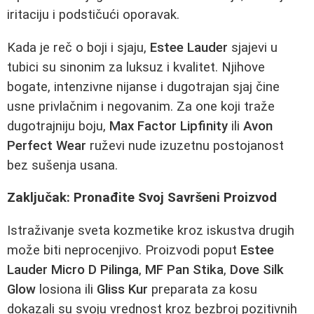
iritaciju i podstičući oporavak.
Kada je reč o boji i sjaju,
Estee Lauder
sjajevi u
tubici su sinonim za luksuz i kvalitet. Njihove
bogate, intenzivne nijanse i dugotrajan sjaj čine
usne privlačnim i negovanim. Za one koji traže
dugotrajniju boju,
Max Factor Lipfinity
ili
Avon
Perfect Wear
ruževi nude izuzetnu postojanost
bez sušenja usana.
Zaključak: Pronađite Svoj Savršeni Proizvod
Istraživanje sveta kozmetike kroz iskustva drugih
može biti neprocenjivo. Proizvodi poput
Estee
Lauder Micro D Pilinga
,
MF Pan Stika
,
Dove Silk
Glow
losiona ili
Gliss Kur
preparata za kosu
dokazali su svoju vrednost kroz bezbroj pozitivnih