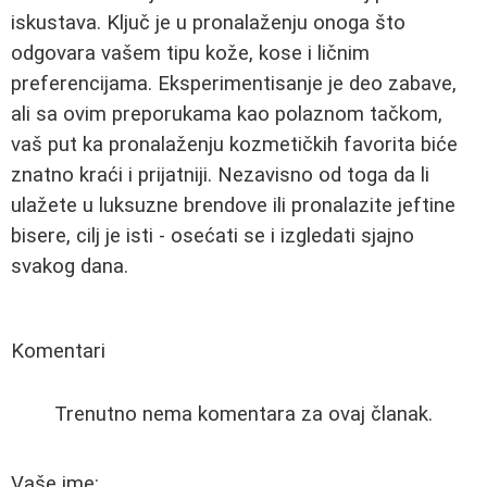
iskustava. Ključ je u pronalaženju onoga što
odgovara vašem tipu kože, kose i ličnim
preferencijama. Eksperimentisanje je deo zabave,
ali sa ovim preporukama kao polaznom tačkom,
vaš put ka pronalaženju kozmetičkih favorita biće
znatno kraći i prijatniji. Nezavisno od toga da li
ulažete u luksuzne brendove ili pronalazite jeftine
bisere, cilj je isti - osećati se i izgledati sjajno
svakog dana.
Komentari
Trenutno nema komentara za ovaj članak.
Vaše ime: