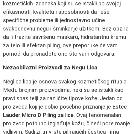
kozmetičkih izdanaka koji su se istakli po svojoj
efikasnosti, kvalitetu i sposobnosti da reše
specifične probleme ili jednostavno učine
svakodnevnu negu i šminkanje užitkom. Bez obzira
da li tražite savršenu maskaru, hidratantnu kremu
za telo ili efektan piling, ove preporuke će vam
pomoći da pronađete ono što vam odgovara.
Nezaobilazni Proizvodi za Negu Lica
Neglica lica je osnova svakog kozmetičkog rituala.
Među brojnim proizvodima, neki su se istakli kao
pravi spasitelji za različite tipove kože. Jedan od
proizvoda koji je dobio posebno priznanje je
Estee
Lauder Micro D Piling za lice
. Ovaj fenomenalan
proizvod potpuno izglađuje kožu, čineći pore manje
vidljivim. Sadrži tri vrste pilirajućih čestica i ima