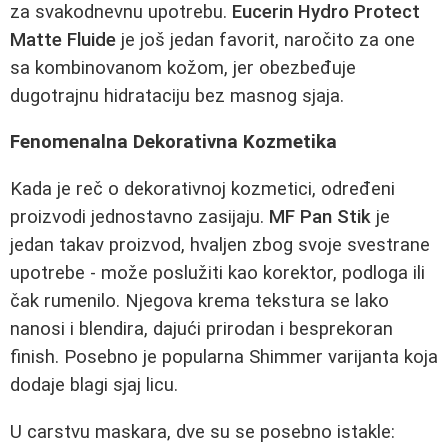
za svakodnevnu upotrebu.
Eucerin Hydro Protect
Matte Fluide
je još jedan favorit, naročito za one
sa kombinovanom kožom, jer obezbeđuje
dugotrajnu hidrataciju bez masnog sjaja.
Fenomenalna Dekorativna Kozmetika
Kada je reč o dekorativnoj kozmetici, određeni
proizvodi jednostavno zasijaju.
MF Pan Stik
je
jedan takav proizvod, hvaljen zbog svoje svestrane
upotrebe - može poslužiti kao korektor, podloga ili
čak rumenilo. Njegova krema tekstura se lako
nanosi i blendira, dajući prirodan i besprekoran
finish. Posebno je popularna Shimmer varijanta koja
dodaje blagi sjaj licu.
U carstvu maskara, dve su se posebno istakle: