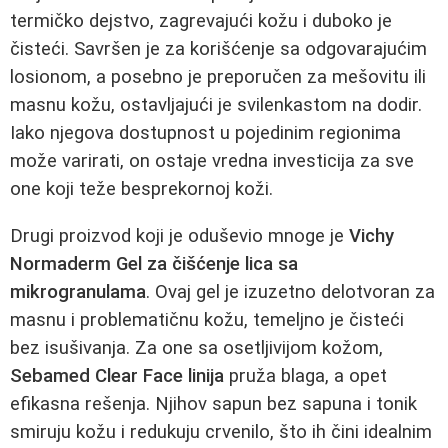
termičko dejstvo, zagrevajući kožu i duboko je
čisteći. Savršen je za korišćenje sa odgovarajućim
losionom, a posebno je preporučen za mešovitu ili
masnu kožu, ostavljajući je svilenkastom na dodir.
Iako njegova dostupnost u pojedinim regionima
može varirati, on ostaje vredna investicija za sve
one koji teže besprekornoj koži.
Drugi proizvod koji je oduševio mnoge je
Vichy
Normaderm Gel za čišćenje lica sa
mikrogranulama
. Ovaj gel je izuzetno delotvoran za
masnu i problematičnu kožu, temeljno je čisteći
bez isušivanja. Za one sa osetljivijom kožom,
Sebamed Clear Face linija
pruža blaga, a opet
efikasna rešenja. Njihov sapun bez sapuna i tonik
smiruju kožu i redukuju crvenilo, što ih čini idealnim