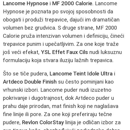
Lancome Hypnose
i
MF 2000 Calorie
. Lancome
Hypnose je poznata po svojoj sposobnosti da
obogati i produži trepavice, dajući im dramatičan
volumen bez grudvica. S druge strane, MF 2000
Calorie pruža intenzivan volumen i definiciju, čineći
trepavice punim i upečatljivim. Za one koje traže
još veći efekat,
YSL Effet Faux Cils
nudi luksuznu
formulaciju koja stvara iluziju lažnih trepavica.
Što se tiče pudera,
Lancome Teint Idole Ultra
i
Artdeco Double Finish
su često pominjani kao
vrhunski izbori. Lancome puder nudi izuzetno
pokrivanje i dugotrajnost, dok Artdeco puder u
prahu daje prirodan, mat finish koji ne naglašava
fine linije ili pore. Za one koji preferiraju tečne
pudere,
Revlon ColorStay
linija je odličan izbor za