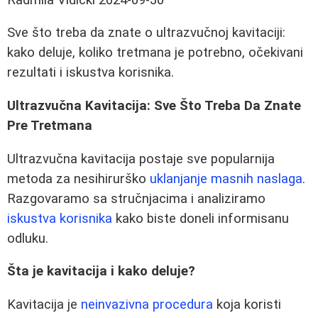
Sve što treba da znate o ultrazvučnoj kavitaciji:
kako deluje, koliko tretmana je potrebno, očekivani
rezultati i iskustva korisnika.
Ultrazvučna Kavitacija: Sve Što Treba Da Znate
Pre Tretmana
Ultrazvučna kavitacija postaje sve popularnija
metoda za nesihirurško
uklanjanje masnih naslaga
.
Razgovaramo sa stručnjacima i analiziramo
iskustva korisnika
kako biste doneli informisanu
odluku.
Šta je kavitacija i kako deluje?
Kavitacija je
neinvazivna procedura
koja koristi