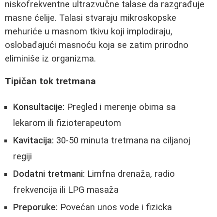
niskofrekventne ultrazvučne talase da razgrađuje
masne ćelije. Talasi stvaraju mikroskopske
mehuriće u masnom tkivu koji implodiraju,
oslobađajući masnoću koja se zatim prirodno
eliminiše iz organizma.
Tipičan tok tretmana
Konsultacije:
Pregled i merenje obima sa
lekarom ili fizioterapeutom
Kavitacija:
30-50 minuta tretmana na ciljanoj
regiji
Dodatni tretmani:
Limfna drenaža, radio
frekvencija ili LPG masaža
Preporuke:
Povećan unos vode i fizicka