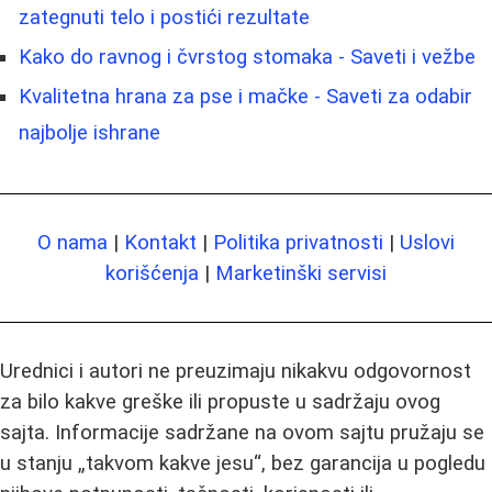
zategnuti telo i postići rezultate
Kako do ravnog i čvrstog stomaka - Saveti i vežbe
Kvalitetna hrana za pse i mačke - Saveti za odabir
najbolje ishrane
O nama
|
Kontakt
|
Politika privatnosti
|
Uslovi
korišćenja
|
Marketinški servisi
Urednici i autori ne preuzimaju nikakvu odgovornost
za bilo kakve greške ili propuste u sadržaju ovog
sajta. Informacije sadržane na ovom sajtu pružaju se
u stanju „takvom kakve jesu“, bez garancija u pogledu