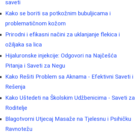
saveti
Kako se boriti sa potkožnim bubuljicama i
problematičnom kožom
Prirodni i efikasni načini za uklanjanje flekica i
ožiljaka sa lica
Hijaluronske injekcije: Odgovori na Najčešća
Pitanja i Saveti za Negu
Kako Rešiti Problem sa Aknama - Efektivni Saveti i
Rešenja
Kako Uštedeti na Školskim Udžbenicima - Saveti za
Roditelje
Blagotvorni Utjecaj Masaže na Tjelesnu i Psihičku
Ravnotežu