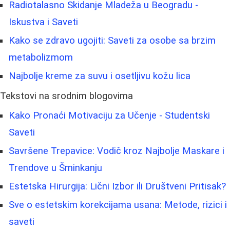
Radiotalasno Skidanje Mladeža u Beogradu -
Iskustva i Saveti
Kako se zdravo ugojiti: Saveti za osobe sa brzim
metabolizmom
Najbolje kreme za suvu i osetljivu kožu lica
Tekstovi na srodnim blogovima
Kako Pronaći Motivaciju za Učenje - Studentski
Saveti
Savršene Trepavice: Vodič kroz Najbolje Maskare i
Trendove u Šminkanju
Estetska Hirurgija: Lični Izbor ili Društveni Pritisak?
Sve o estetskim korekcijama usana: Metode, rizici i
saveti