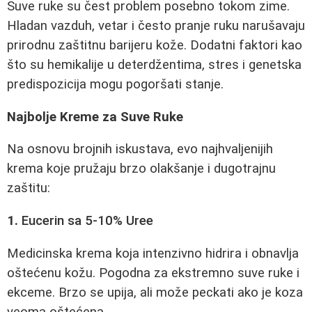
Suve ruke su čest problem posebno tokom zime.
Hladan vazduh, vetar i često pranje ruku narušavaju
prirodnu zaštitnu barijeru kože. Dodatni faktori kao
što su hemikalije u deterdžentima, stres i genetska
predispozicija mogu pogoršati stanje.
Najbolje Kreme za Suve Ruke
Na osnovu brojnih iskustava, evo najhvaljenijih
krema koje pružaju brzo olakšanje i dugotrajnu
zaštitu:
1.
Eucerin sa 5-10% Uree
Medicinska krema koja intenzivno hidrira i obnavlja
oštećenu kožu. Pogodna za ekstremno suve ruke i
ekceme. Brzo se upija, ali može peckati ako je koza
veoma oštećena.