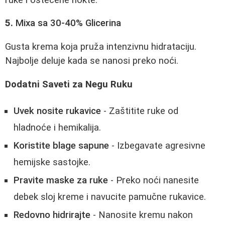
5.
Mixa sa 30-40% Glicerina
Gusta krema koja pruža intenzivnu hidrataciju.
Najbolje deluje kada se nanosi preko noći.
Dodatni Saveti za Negu Ruku
Uvek nosite rukavice
- Zaštitite ruke od
hladnoće i hemikalija.
Koristite blage sapune
- Izbegavate agresivne
hemijske sastojke.
Pravite maske za ruke
- Preko noći nanesite
debek sloj kreme i navucite pamučne rukavice.
Redovno hidrirajte
- Nanosite kremu nakon