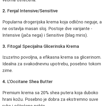
2.
Fenjal Intensive/Sensitive
Popularna drogerijska krema koja odlično neguje, a
ne ostavlja masan sloj. Postoje dve varijante -
Intensive (jača nega) i Sensitive (blag miris).
3.
Fitogal Specijalna Glicerinska Krema
Izuzetno povoljna, a efikasna krema sa glicerinom.
Idealna za svakodnevnu upotrebu, posebno tokom
zime.
4.
L'Occitane Shea Butter
Premium krema sa 20% shea putera koja duboko
hrani kožu. Posebno je dobra za ekstremno suve
ruke i oštećene nokte.