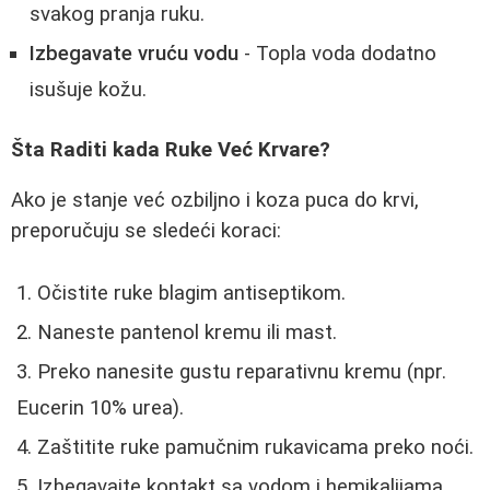
svakog pranja ruku.
Izbegavate vruću vodu
- Topla voda dodatno
isušuje kožu.
Šta Raditi kada Ruke Već Krvare?
Ako je stanje već ozbiljno i koza puca do krvi,
preporučuju se sledeći koraci:
Očistite ruke blagim antiseptikom.
Naneste pantenol kremu ili mast.
Preko nanesite gustu reparativnu kremu (npr.
Eucerin 10% urea).
Zaštitite ruke pamučnim rukavicama preko noći.
Izbegavajte kontakt sa vodom i hemikalijama