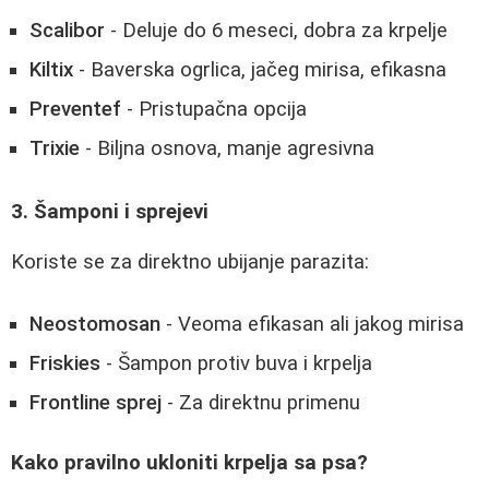
Scalibor
- Deluje do 6 meseci, dobra za krpelje
Kiltix
- Baverska ogrlica, jačeg mirisa, efikasna
Preventef
- Pristupačna opcija
Trixie
- Biljna osnova, manje agresivna
3. Šamponi i sprejevi
Koriste se za direktno ubijanje parazita:
Neostomosan
- Veoma efikasan ali jakog mirisa
Friskies
- Šampon protiv buva i krpelja
Frontline sprej
- Za direktnu primenu
Kako pravilno ukloniti krpelja sa psa?