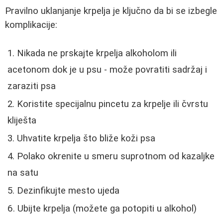
Pravilno uklanjanje krpelja je ključno da bi se izbegle
komplikacije:
Nikada ne prskajte krpelja alkoholom ili
acetonom dok je u psu - može povratiti sadržaj i
zaraziti psa
Koristite specijalnu pincetu za krpelje ili čvrstu
kliješta
Uhvatite krpelja što bliže koži psa
Polako okrenite u smeru suprotnom od kazaljke
na satu
Dezinfikujte mesto ujeda
Ubijte krpelja (možete ga potopiti u alkohol)