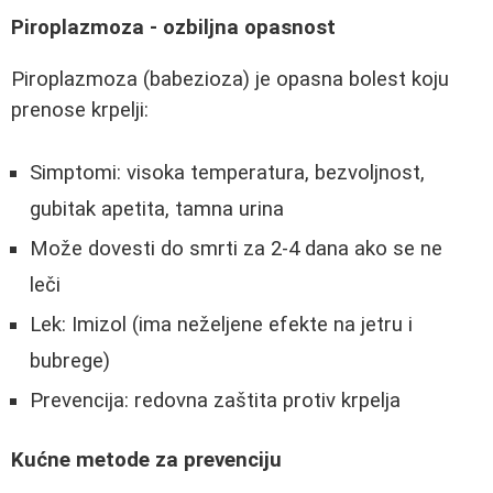
Piroplazmoza - ozbiljna opasnost
Piroplazmoza (babezioza) je opasna bolest koju
prenose krpelji:
Simptomi: visoka temperatura, bezvoljnost,
gubitak apetita, tamna urina
Može dovesti do smrti za 2-4 dana ako se ne
leči
Lek: Imizol (ima neželjene efekte na jetru i
bubrege)
Prevencija: redovna zaštita protiv krpelja
Kućne metode za prevenciju