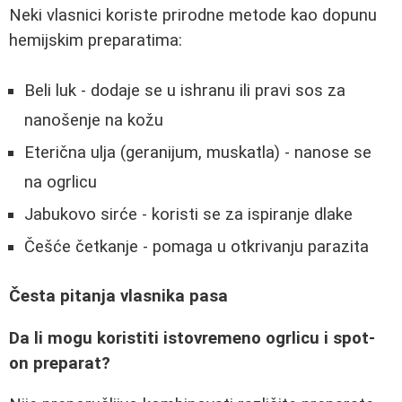
Neki vlasnici koriste prirodne metode kao dopunu
hemijskim preparatima:
Beli luk - dodaje se u ishranu ili pravi sos za
nanošenje na kožu
Eterična ulja (geranijum, muskatla) - nanose se
na ogrlicu
Jabukovo sirće - koristi se za ispiranje dlake
Češće četkanje - pomaga u otkrivanju parazita
Česta pitanja vlasnika pasa
Da li mogu koristiti istovremeno ogrlicu i spot-
on preparat?