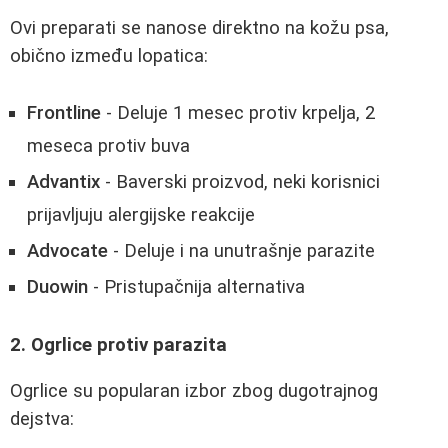
Ovi preparati se nanose direktno na kožu psa,
obično između lopatica:
Frontline
- Deluje 1 mesec protiv krpelja, 2
meseca protiv buva
Advantix
- Baverski proizvod, neki korisnici
prijavljuju alergijske reakcije
Advocate
- Deluje i na unutrašnje parazite
Duowin
- Pristupačnija alternativa
2. Ogrlice protiv parazita
Ogrlice su popularan izbor zbog dugotrajnog
dejstva: