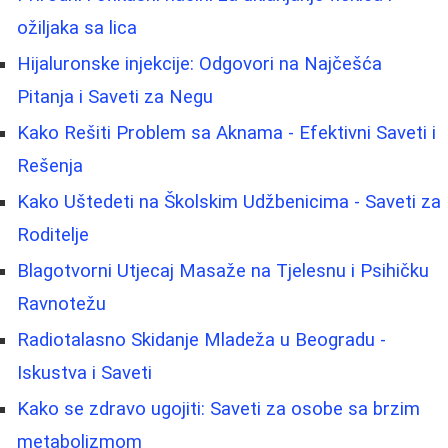
ožiljaka sa lica
Hijaluronske injekcije: Odgovori na Najčešća
Pitanja i Saveti za Negu
Kako Rešiti Problem sa Aknama - Efektivni Saveti i
Rešenja
Kako Uštedeti na Školskim Udžbenicima - Saveti za
Roditelje
Blagotvorni Utjecaj Masaže na Tjelesnu i Psihičku
Ravnotežu
Radiotalasno Skidanje Mladeža u Beogradu -
Iskustva i Saveti
Kako se zdravo ugojiti: Saveti za osobe sa brzim
metabolizmom