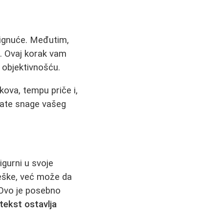
stignuće. Međutim,
e
. Ovaj korak vam
 objektivnošću.
ikova, tempu priče i,
jšate snage vašeg
igurni u svoje
reške, već može da
. Ovo je posebno
 tekst ostavlja