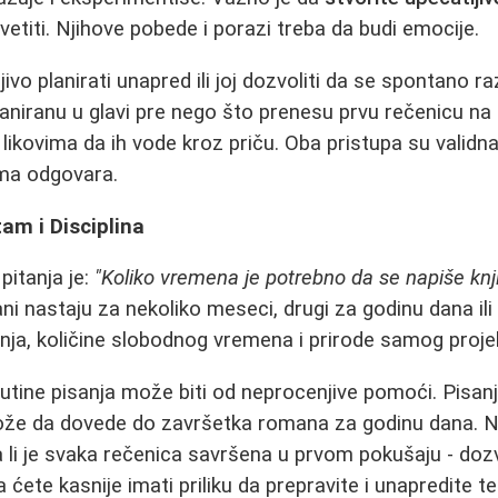
vetiti. Njihove pobede i porazi treba da budi emocije.
vo planirati unapred ili joj dozvoliti da se spontano raz
laniranu u glavi pre nego što prenesu prvu rečenicu na 
likovima da ih vode kroz priču. Oba pristupa su validna
ama odgovara.
tam i Disciplina
pitanja je:
"Koliko vremena je potrebno da se napiše knj
ni nastaju za nekoliko meseci, drugi za godinu dana ili
ja, količine slobodnog vremena i prirode samog proje
utine pisanja može biti od neprocenjive pomoći. Pisan
e da dovede do završetka romana za godinu dana. 
a li je svaka rečenica savršena u prvom pokušaju - dozv
 ćete kasnije imati priliku da prepravite i unapredite te