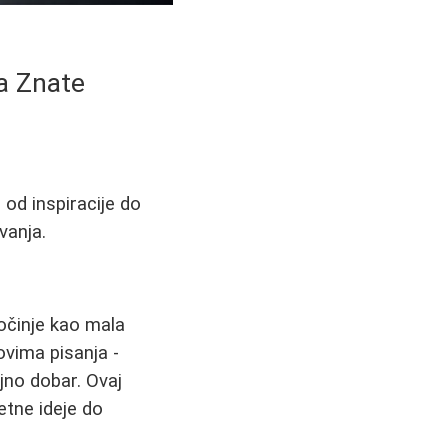
Da Znate
 od inspiracije do
vanja.
počinje kao mala
ovima pisanja -
jno dobar. Ovaj
etne ideje do