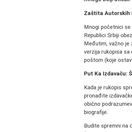
Zaštita Autorskih
Mnogi početnici se 
Republici Srbiji o
Međutim, važno je 
verzija rukopisa sa
poštom (koje ostavl
Put Ka Izdavaču: Š
Kada je rukopis spr
pronađite izdavačke
obično podrazumeva 
biografije.
Budite spremni na o