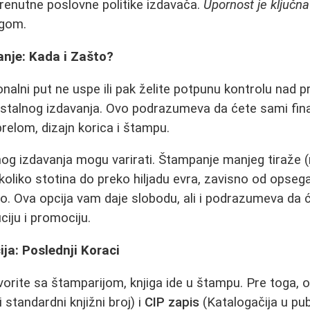
 trenutne poslovne politike izdavača.
Upornost je ključna
ugom.
nje: Kada i Zašto?
onalni put ne uspe ili pak želite potpunu kontrolu nad
stalnog izdavanja. Ovo podrazumeva da ćete sami fina
prelom, dizajn korica i štampu.
g izdavanja mogu varirati. Štampanje manjeg tiraže (
oliko stotina do preko hiljadu evra, zavisno od opsega 
ično. Ova opcija vam daje slobodu, ali i podrazumeva da
ciju i promociju.
ija: Poslednji Koraci
orite sa štamparijom, knjiga ide u štampu. Pre toga,
 standardni knjižni broj) i
CIP zapis
(Katalogačija u publ