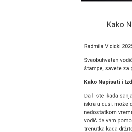
Kako Na
Radmila Vidicki
202
Sveobuhvatan vodič k
štampe, savete za pi
Kako Napisati i Iz
Da li ste ikada sanj
iskra u duši, može 
nedostatkom vremena
vodič će vam pomoći
trenutka kada držit