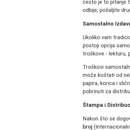
često je to pitanje
odbije, pošaljite dr
Samostalno Izdava
Ukoliko vam tradici
postoji opcija samo
troškove - lekturu, 
Troškovi samostalno
može koštati od nek
papira, korica i sl
pobrinuti za distribu
Štampa i Distribuc
Nakon što se dogov
broj
(Internacionalni