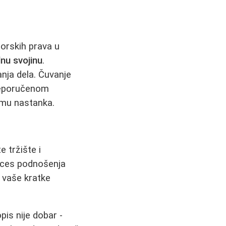
torskih prava u
nu svojinu
.
nja dela. Čuvanje
preporučenom
umu nastanka.
 tržište i
roces podnošenja
i vaše kratke
pis nije dobar -