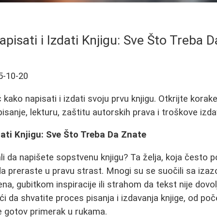
pisati i Izdati Knjigu: Sve Što Treba 
5-10-20
ako napisati i izdati svoju prvu knjigu. Otkrijte korake
sanje, lekturu, zaštitu autorskih prava i troškove izda
dati Knjigu: Sve Što Treba Da Znate
ali da napišete sopstvenu knjigu? Ta želja, koja često 
da preraste u pravu strast. Mnogi su se suočili sa izaz
, gubitkom inspiracije ili strahom da tekst nije dovol
 da shvatite proces pisanja i izdavanja knjige, od poč
e gotov primerak u rukama.