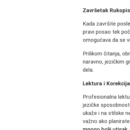
Završetak Rukopis
Kada završite posle
pravi posao tek poč
omogućava da se vr
Prilikom čitanja, ob
naravno, jezičkim g
dela.
Lektura i Korekcij
Profesionalna lektur
jezičke sposobnosti
ukaže i na stilske 
važno ako planirate
mnogo bolji utisak
.