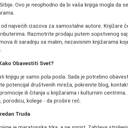
Srbije. Ovo je neophodno da bi vaša knjiga mogla da se
žarama.
an od najvećih izazova za samostalne autore. Knjižare
stributerima. Razmotrite prodaju putem sopstvenog saj
ajmova ili saradnju sa malim, nezavisnim knjižarama koj
.
Kako Obavestiti Svet?
ti knjigu je samo pola posla. Sada je potrebno obavest
ite potencijal društvenih mreža, pokrenite blog, kontakt
promocije ili čitanja u knjižarama i kulturnim centrima.
je, porodicu, kolege - da prošire reč.
Vredan Truda
knjige je maratonska trka, a ne sprint. Zahteva strpljen