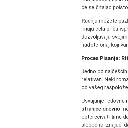
će se čitalac poisto
Radnju možete pažlji
imaju celu priču isp
dozvoljavaju svojim 
nađete onaj koji v
Proces Pisanja: Ri
Jedno od najčešćih 
relativan. Neki roma
od vašeg raspoložen
Usvajanje redovne r
stranice dnevno
mož
opterećivati time d
slobodno, znajući da