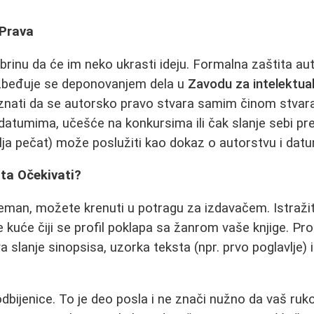
 Prava
brinu da će im neko ukrasti ideju. Formalna zaštita au
bezbeđuje se deponovanjem dela u
Zavodu za intelektual
znati da se autorsko pravo stvara samim činom stvara
 datumima, učešće na konkursima ili čak slanje sebi 
ja pečat) može poslužiti kao dokaz o autorstvu i dat
ta Očekivati?
eman, možete krenuti u potragu za izdavačem. Istražite
 kuće čiji se profil poklapa sa žanrom vaše knjige. P
slanje sinopsisa, uzorka teksta (npr. prvo poglavlje) 
dbijenice. To je deo posla i ne znači nužno da vaš ruko