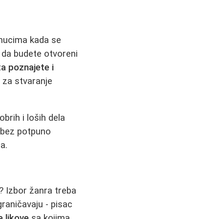
renucima kada se
e da budete otvoreni
a poznajete i
o za stvaranje
dobrih i loših dela
u bez potpuno
a.
e? Izbor žanra treba
raničavaju - pisac
e likove
sa kojima