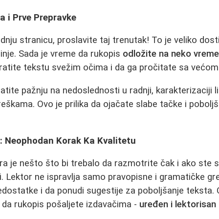
a i Prve Prepravke
dnju stranicu, proslavite taj trenutak! To je veliko do
inje. Sada je vreme da rukopis
odložite na neko vrem
atite tekstu svežim očima i da ga pročitate sa većom
ratite pažnju na nedoslednosti u radnji, karakterizaciji l
reškama. Ovo je prilika da ojačate slabe tačke i pobol
a: Neophodan Korak Ka Kvalitetu
a je nešto što bi trebalo da razmotrite čak i ako ste s
. Lektor ne ispravlja samo pravopisne i gramatičke g
nedostatke i da ponudi sugestije za poboljšanje teksta
 da rukopis pošaljete izdavačima -
uređen i lektorisan