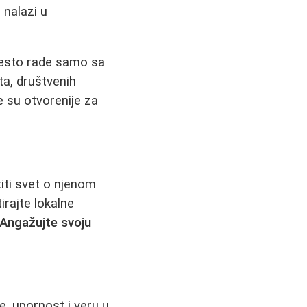
 nalazi u
 često rade samo sa
ta, društvenih
e su otvorenije za
iti svet o njenom
irajte lokalne
Angažujte svoju
je, upornost i veru u