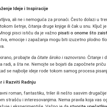
ženje Ideje i Inspiracije
atljiva, ali ne i nemoguća za pronaći. Često dolazi u t
kom šetnje, čitanja druge knjige ili čak u snu. Ključ j
Mnogi pisci ističu da je važno
pisati o onome što zaist
ustva, emocije i zapažanja mogu biti izuzetno plodno tl
va.
kirano, probajte da
čitate široko i raznovrsno
. Čitanje i 
a radi, a šta ne. Nemojte se bojati da započnete prič
kad se najbolje ideje rode tokom samog procesa pisanj
 i Razviti Radnju
ubavni roman, fantastiku, triler ili nešto sasvim drugačij
 strašću i interesovanjima. Nema pravila koja vas og
ažuje i eksperimentiše. Važno je da
stvorite upečatljiv