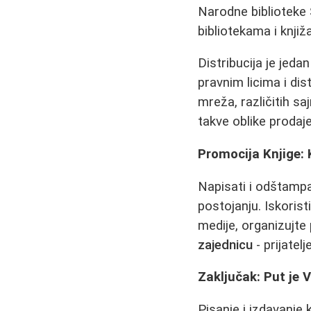
Narodne biblioteke 
bibliotekama i knji
Distribucija je jed
pravnim licima i di
mreža, različitih s
takve oblike prodaje
Promocija Knjige: 
Napisati i odštampa
postojanju. Iskorist
medije, organizujte 
zajednicu
- prijatel
Zaključak: Put je 
Pisanje i izdavanje 