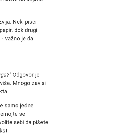
vija. Neki pisci
papir, dok drugi
 - važno je da
iga?"
Odgovor je
 više. Mnogo zavisi
kta.
je
samo jedne
Nemojte se
olite sebi da pišete
kst.