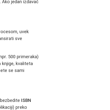
. Ako jedan izdavač
 procesom, uvek
nsirati sve
npr. 500 primeraka)
knjige, kvaliteta
 ćete se sami
 obezbedite
ISBN
ikaciji) preko