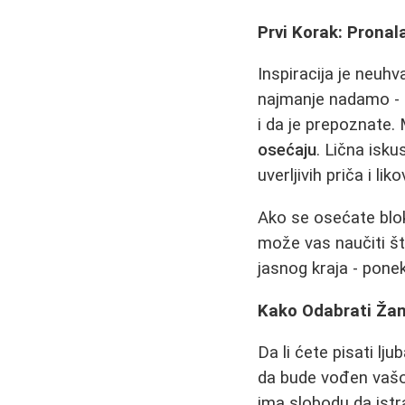
Prvi Korak: Pronala
Inspiracija je neuhv
najmanje nadamo - to
i da je prepoznate. 
osećaju
. Lična isk
uverljivih priča i liko
Ako se osećate blo
može vas naučiti št
jasnog kraja - pone
Kako Odabrati Žanr
Da li ćete pisati lj
da bude vođen vašom
ima slobodu da istr