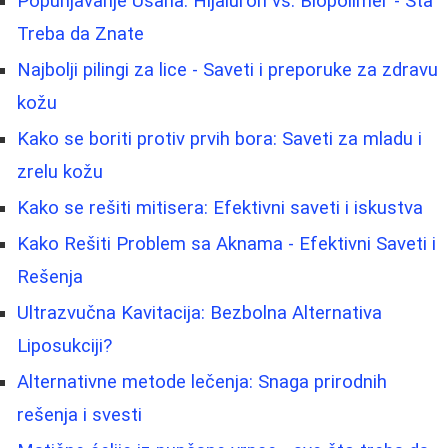
Popunjavanje Usana: Hijaluron vs. Biopolimer - Šta
Treba da Znate
Najbolji pilingi za lice - Saveti i preporuke za zdravu
kožu
Kako se boriti protiv prvih bora: Saveti za mladu i
zrelu kožu
Kako se rešiti mitisera: Efektivni saveti i iskustva
Kako Rešiti Problem sa Aknama - Efektivni Saveti i
Rešenja
Ultrazvučna Kavitacija: Bezbolna Alternativa
Liposukciji?
Alternativne metode lečenja: Snaga prirodnih
rešenja i svesti