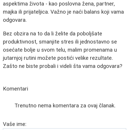
aspektima života - kao poslovna žena, partner,
majka ili prijateljica. Važno je naći balans koji vama
odgovara.
Bez obzira na to da li želite da poboljšate
produktivnost, smanjite stres ili jednostavno se
osećate bolje u svom telu, malim promenama u
jutarnjoj rutini možete postići velike rezultate.
Zašto ne biste probali i videli šta vama odgovara?
Komentari
Trenutno nema komentara za ovaj članak.
Vaše ime: