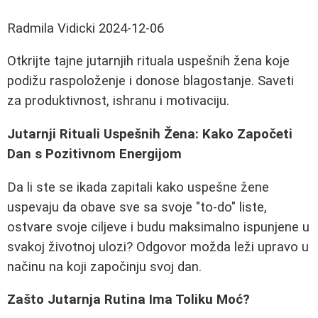
Radmila Vidicki
2024-12-06
Otkrijte tajne jutarnjih rituala uspešnih žena koje
podižu raspoloženje i donose blagostanje. Saveti
za produktivnost, ishranu i motivaciju.
Jutarnji Rituali Uspešnih Žena: Kako Započeti
Dan s Pozitivnom Energijom
Da li ste se ikada zapitali kako uspešne žene
uspevaju da obave sve sa svoje "to-do" liste,
ostvare svoje ciljeve i budu maksimalno ispunjene u
svakoj životnoj ulozi? Odgovor možda leži upravo u
načinu na koji započinju svoj dan.
Zašto Jutarnja Rutina Ima Toliku Moć?