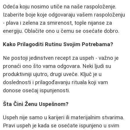
Odeća koju nosimo utiče na naše raspoloženje.
Izaberite boje koje odgovaraju vašem raspoloženju
- plava i zelena za smirenost, tople nijanse za
energiju. Oblačite ono u čemu se osećate dobro.
Kako Prilagoditi Rutinu Svojim Potrebama?
Ne postoji jedinstven recept za uspeh - važno je
pronaći ono što vama odgovara. Neki ljudi su
produktivniji ujutro, drugi uveče. Ključ je u
doslednosti i prilagođavanju rituala koji vam
donose osećaj ispunjenosti.
Šta Čini Ženu Uspešnom?
Uspeh nije samo u karijeri ili materijalnim stvarima.
Pravi uspeh je kada se osećate ispunjeno u svim