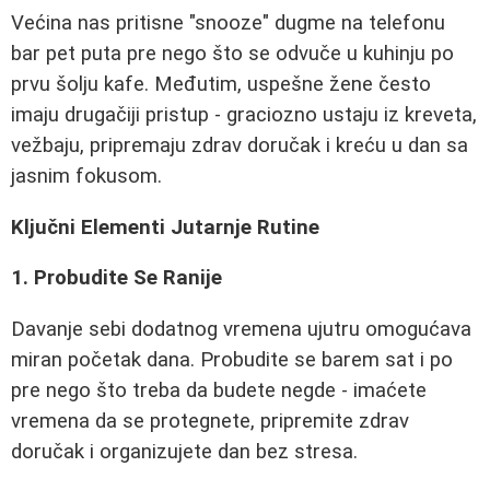
Većina nas pritisne "snooze" dugme na telefonu
bar pet puta pre nego što se odvuče u kuhinju po
prvu šolju kafe. Međutim, uspešne žene često
imaju drugačiji pristup - graciozno ustaju iz kreveta,
vežbaju, pripremaju zdrav doručak i kreću u dan sa
jasnim fokusom.
Ključni Elementi Jutarnje Rutine
1. Probudite Se Ranije
Davanje sebi dodatnog vremena ujutru omogućava
miran početak dana. Probudite se barem sat i po
pre nego što treba da budete negde - imaćete
vremena da se protegnete, pripremite zdrav
doručak i organizujete dan bez stresa.