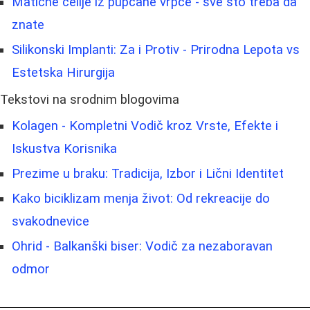
Matične ćelije iz pupčane vrpce - sve što treba da
znate
Silikonski Implanti: Za i Protiv - Prirodna Lepota vs
Estetska Hirurgija
Tekstovi na srodnim blogovima
Kolagen - Kompletni Vodič kroz Vrste, Efekte i
Iskustva Korisnika
Prezime u braku: Tradicija, Izbor i Lični Identitet
Kako biciklizam menja život: Od rekreacije do
svakodnevice
Ohrid - Balkanški biser: Vodič za nezaboravan
odmor