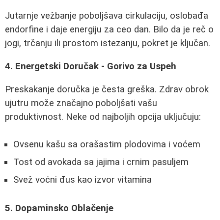
Jutarnje vežbanje poboljšava cirkulaciju, oslobađa
endorfine i daje energiju za ceo dan. Bilo da je reč o
jogi, trčanju ili prostom istezanju, pokret je ključan.
4. Energetski Doručak - Gorivo za Uspeh
Preskakanje doručka je česta greška. Zdrav obrok
ujutru može značajno poboljšati vašu
produktivnost. Neke od najboljih opcija uključuju:
Ovsenu kašu sa orašastim plodovima i voćem
Tost od avokada sa jajima i crnim pasuljem
Svež voćni đus kao izvor vitamina
5. Dopaminsko Oblačenje