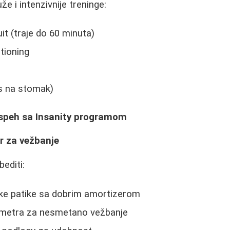
e i intenzivnije treninge:
it (traje do 60 minuta)
tioning
s na stomak)
 uspeh sa Insanity programom
r za vežbanje
editi:
ske patike sa dobrim amortizerom
 metra za nesmetano vežbanje