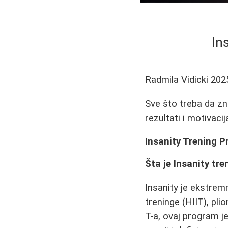
In
Radmila Vidicki
202
Sve što treba da zn
rezultati i motivaci
Insanity Trening 
Šta je Insanity tre
Insanity je ekstrem
treninge (HIIT), pli
T-a, ovaj program j