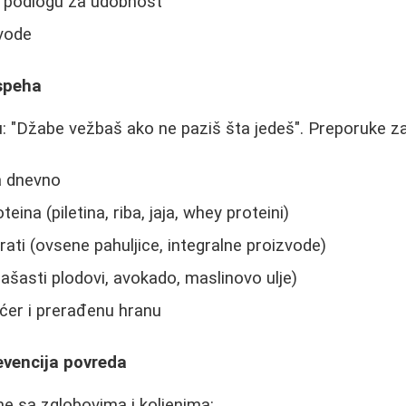
u podlogu za udobnost
 vode
uspeha
ču: "Džabe vežbaš ako ne paziš šta jedeš". Preporuke za
a dnevno
eina (piletina, riba, jaja, whey proteini)
drati (ovsene pahuljice, integralne proizvode)
ašasti plodovi, avokado, maslinovo ulje)
ćer i prerađenu hranu
evencija povreda
e sa zglobovima i koljenima: