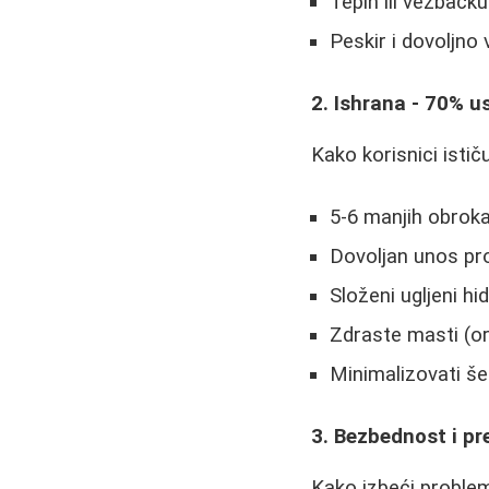
Tepih ili vežbačk
Peskir i dovoljno
2. Ishrana - 70% 
Kako korisnici isti
5-6 manjih obrok
Dovoljan unos prot
Složeni ugljeni hi
Zdraste masti (or
Minimalizovati še
3. Bezbednost i pr
Kako izbeći problem