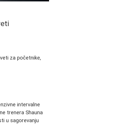
eti
veti za početnike,
enzivne intervalne
rane trenera Shauna
sti u sagorevanju