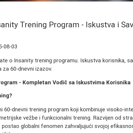
sanity Trening Program - Iskustva i Sav
5-08-03
ate o Insanity trening programu. Iskustva korisnika, sa
ja za 60-dnevni izazov.
Program - Kompletan Vodič sa Iskustvima Korisnika
ning?
ni 60-dnevni trening program koji kombinuje visoko-int
ometrijske vežbe i funkcionalni trening. Razvijen od st
e postao globalni fenomen zahvaljujući svojoj efikasno