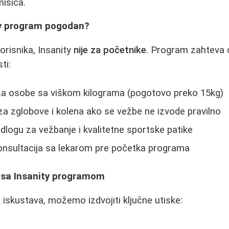
mišića.
ty program pogodan?
risnika, Insanity
nije za početnike
. Program zahteva 
ti:
 za osobe sa viškom kilograma (pogotovo preko 15kg)
za zglobove i kolena ako se vežbe ne izvode pravilno
logu za vežbanje i kvalitetne sportske patike
onsultacija sa lekarom pre početka programa
a sa Insanity programom
 iskustava, možemo izdvojiti ključne utiske: