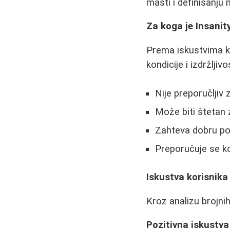
masti i definisanju 
Za koga je Insani
Prema iskustvima ko
kondicije i izdržljivos
Nije preporučljiv
Može biti štetan 
Zahteva dobru pod
Preporučuje se k
Iskustva korisnik
Kroz analizu brojnih
Pozitivna iskustva