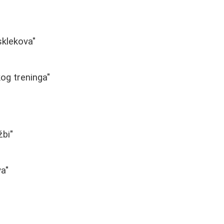
sklekova"
g treninga"
žbi"
va"