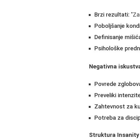
Brzi rezultati:
"Za
Poboljšanje kondi
Definisanje mišić
Psihološke predn
Negativna iskustva
Povrede zglobov
Preveliki intenzite
Zahtevnost za ku
Potreba za disci
Struktura Insanit