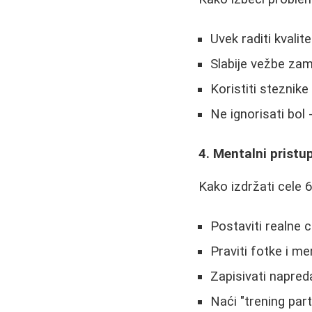
Uvek raditi kvali
Slabije vežbe zam
Koristiti steznik
Ne ignorisati bol 
4. Mentalni pristup
Kako izdržati cele 
Postaviti realne c
Praviti fotke i m
Zapisivati napred
Naći "trening par