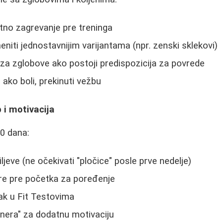
tetno zagrevanje pre treninga
eniti jednostavnijim varijantama (npr. zenski sklekovi)
e za zglobove ako postoji predispozicija za povrede
- ako boli, prekinuti vežbu
 i motivacija
60 dana:
iljeve (ne očekivati "pločice" posle prve nedelje)
ere pre početka za poređenje
ak u Fit Testovima
tnera" za dodatnu motivaciju