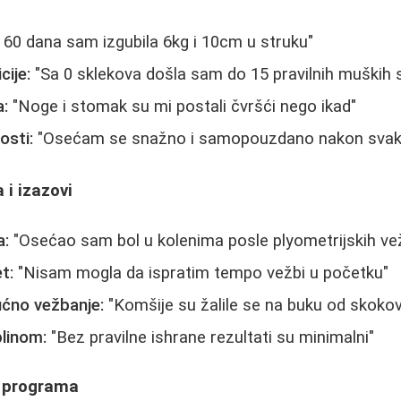
 60 dana sam izgubila 6kg i 10cm u struku"
cije:
"Sa 0 sklekova došla sam do 15 pravilnih muških 
a:
"Noge i stomak su mi postali čvršći nego ikad"
osti:
"Osećam se snažno i samopouzdano nakon svako
 i izazovi
a:
"Osećao sam bol u kolenima posle plyometrijskih ve
t:
"Nisam mogla da ispratim tempo vežbi u početku"
ćno vežbanje:
"Komšije su žalile se na buku od skoko
plinom:
"Bez pravilne ishrane rezultati su minimalni"
y programa