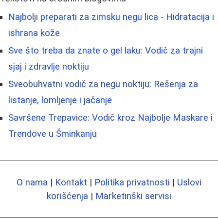
Najbolji preparati za zimsku negu lica - Hidratacija i
ishrana kože
Sve što treba da znate o gel laku: Vodič za trajni
sjaj i zdravlje noktiju
Sveobuhvatni vodič za negu noktiju: Rešenja za
listanje, lomljenje i jačanje
Savršene Trepavice: Vodič kroz Najbolje Maskare i
Trendove u Šminkanju
O nama
|
Kontakt
|
Politika privatnosti
|
Uslovi
korišćenja
|
Marketinški servisi