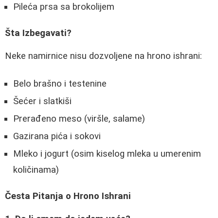
Pileća prsa sa brokolijem
Šta Izbegavati?
Neke namirnice nisu dozvoljene na hrono ishrani:
Belo brašno i testenine
Šećer i slatkiši
Prerađeno meso (viršle, salame)
Gazirana pića i sokovi
Mleko i jogurt (osim kiselog mleka u umerenim
količinama)
Česta Pitanja o Hrono Ishrani