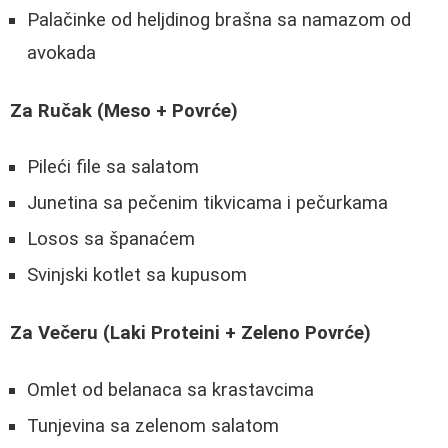
Palačinke od heljdinog brašna sa namazom od
avokada
Za Ručak (Meso + Povrće)
Pileći file sa salatom
Junetina sa pečenim tikvicama i pečurkama
Losos sa španaćem
Svinjski kotlet sa kupusom
Za Večeru (Laki Proteini + Zeleno Povrće)
Omlet od belanaca sa krastavcima
Tunjevina sa zelenom salatom