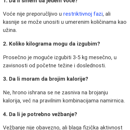
1. Da li smem da jedem voće?
Voće nije preporučljivo u
restriktivnoj fazi
, ali
kasnije se može unositi u umerenim količinama kao
užina.
2. Koliko kilograma mogu da izgubim?
Prosečno je moguće izgubiti 3-5 kg mesečno, u
zavisnosti od početne težine i doslednosti.
3. Da li moram da brojim kalorije?
Ne, hrono ishrana se ne zasniva na brojanju
kalorija, već na pravilnim kombinacijama namirnica.
4. Da li je potrebno vežbanje?
Vežbanje nije obavezno, ali blaga fizička aktivnost