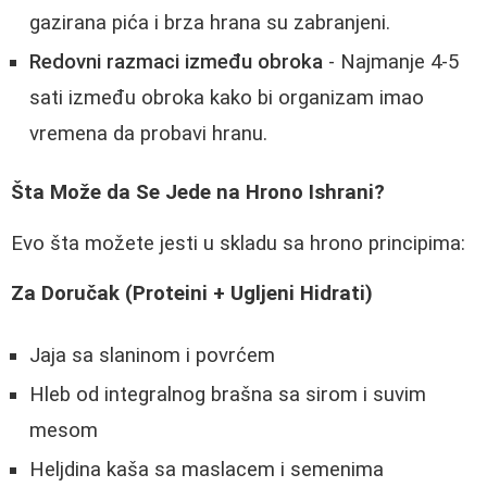
gazirana pića i brza hrana su zabranjeni.
Redovni razmaci između obroka
- Najmanje 4-5
sati između obroka kako bi organizam imao
vremena da probavi hranu.
Šta Može da Se Jede na Hrono Ishrani?
Evo šta možete jesti u skladu sa hrono principima:
Za Doručak (Proteini + Ugljeni Hidrati)
Jaja sa slaninom i povrćem
Hleb od integralnog brašna sa sirom i suvim
mesom
Heljdina kaša sa maslacem i semenima