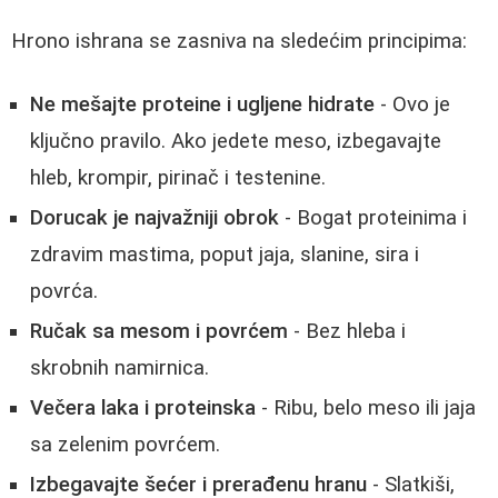
Hrono ishrana se zasniva na sledećim principima:
Ne mešajte proteine i ugljene hidrate
- Ovo je
ključno pravilo. Ako jedete meso, izbegavajte
hleb, krompir, pirinač i testenine.
Dorucak je najvažniji obrok
- Bogat proteinima i
zdravim mastima, poput jaja, slanine, sira i
povrća.
Ručak sa mesom i povrćem
- Bez hleba i
skrobnih namirnica.
Večera laka i proteinska
- Ribu, belo meso ili jaja
sa zelenim povrćem.
Izbegavajte šećer i prerađenu hranu
- Slatkiši,