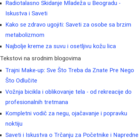
Radiotalasno Skidanje Mladeža u Beogradu -
Iskustva i Saveti
Kako se zdravo ugojiti: Saveti za osobe sa brzim
metabolizmom
Najbolje kreme za suvu i osetljivu kožu lica
Tekstovi na srodnim blogovima
Trajni Make-up: Sve Što Treba da Znate Pre Nego
Što Odlučite
Vožnja bicikla i oblikovanje tela - od rekreacije do
profesionalnih tretmana
Kompletni vodič za negu, ojačavanje i popravku
noktiju
Saveti i Iskustva o Trčanju za Početnike i Napredne