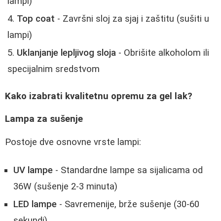
lampi)
Top coat
- Završni sloj za sjaj i zaštitu (sušiti u
lampi)
Uklanjanje lepljivog sloja
- Obrišite alkoholom ili
specijalnim sredstvom
Kako izabrati kvalitetnu opremu za gel lak?
Lampa za sušenje
Postoje dve osnovne vrste lampi:
UV lampe
- Standardne lampe sa sijalicama od
36W (sušenje 2-3 minuta)
LED lampe
- Savremenije, brže sušenje (30-60
sekundi)