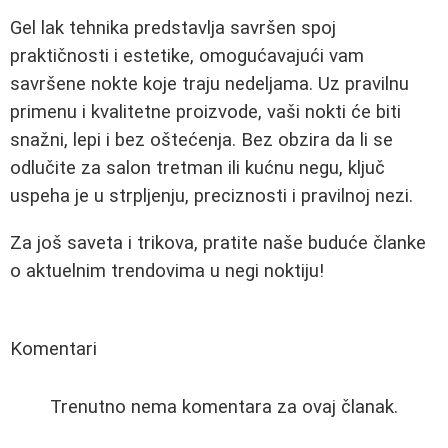
Gel lak tehnika predstavlja savršen spoj
praktičnosti i estetike, omogućavajući vam
savršene nokte koje traju nedeljama. Uz pravilnu
primenu i kvalitetne proizvode, vaši nokti će biti
snažni, lepi i bez oštećenja. Bez obzira da li se
odlučite za salon tretman ili kućnu negu, ključ
uspeha je u strpljenju, preciznosti i pravilnoj nezi.
Za još saveta i trikova, pratite naše buduće članke
o aktuelnim trendovima u negi noktiju!
Komentari
Trenutno nema komentara za ovaj članak.