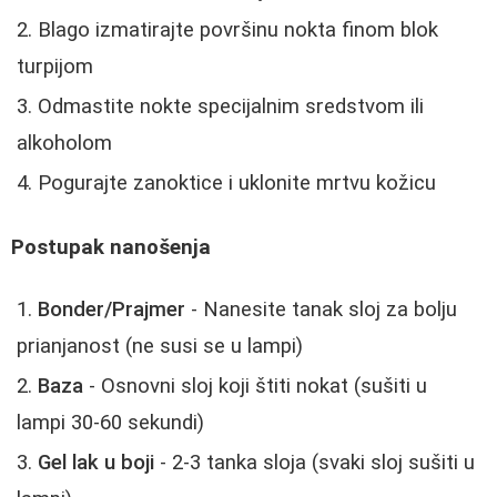
Blago izmatirajte površinu nokta finom blok
turpijom
Odmastite nokte specijalnim sredstvom ili
alkoholom
Pogurajte zanoktice i uklonite mrtvu kožicu
Postupak nanošenja
Bonder/Prajmer
- Nanesite tanak sloj za bolju
prianjanost (ne susi se u lampi)
Baza
- Osnovni sloj koji štiti nokat (sušiti u
lampi 30-60 sekundi)
Gel lak u boji
- 2-3 tanka sloja (svaki sloj sušiti u