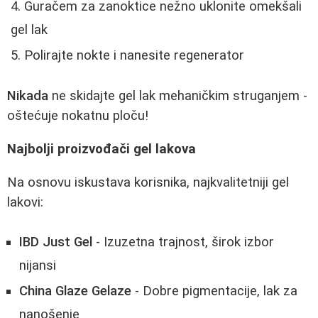
Guračem za zanoktice nežno uklonite omekšali
gel lak
Polirajte nokte i nanesite regenerator
Nikada
ne skidajte gel lak mehaničkim struganjem -
oštećuje nokatnu ploču!
Najbolji proizvođači gel lakova
Na osnovu iskustava korisnika, najkvalitetniji gel
lakovi:
IBD Just Gel
- Izuzetna trajnost, širok izbor
nijansi
China Glaze Gelaze
- Dobre pigmentacije, lak za
nanošenje