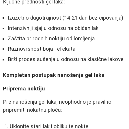
Ključne prednosti gel laka:
Izuzetno dugotrajnost (14-21 dan bez čipovanja)
Intenzivniji sjaj u odnosu na običan lak
Zaštita prirodnih noktiju od lomljenja
Raznovrsnost boja i efekata
Brži proces sušenja u odnosu na klasične lakove
Kompletan postupak nanošenja gel laka
Priprema noktiju
Pre nanošenja gel laka, neophodno je pravilno
pripremiti nokatnu ploču:
Uklonite stari lak i oblikujte nokte