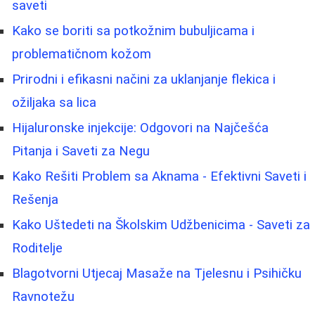
saveti
Kako se boriti sa potkožnim bubuljicama i
problematičnom kožom
Prirodni i efikasni načini za uklanjanje flekica i
ožiljaka sa lica
Hijaluronske injekcije: Odgovori na Najčešća
Pitanja i Saveti za Negu
Kako Rešiti Problem sa Aknama - Efektivni Saveti i
Rešenja
Kako Uštedeti na Školskim Udžbenicima - Saveti za
Roditelje
Blagotvorni Utjecaj Masaže na Tjelesnu i Psihičku
Ravnotežu