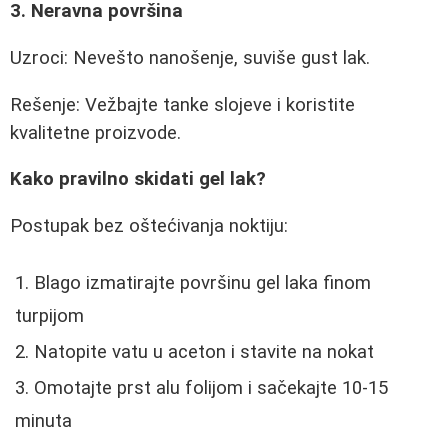
3. Neravna površina
Uzroci: Nevešto nanošenje, suviše gust lak.
Rešenje: Vežbajte tanke slojeve i koristite
kvalitetne proizvode.
Kako pravilno skidati gel lak?
Postupak bez oštećivanja noktiju:
Blago izmatirajte površinu gel laka finom
turpijom
Natopite vatu u aceton i stavite na nokat
Omotajte prst alu folijom i sačekajte 10-15
minuta