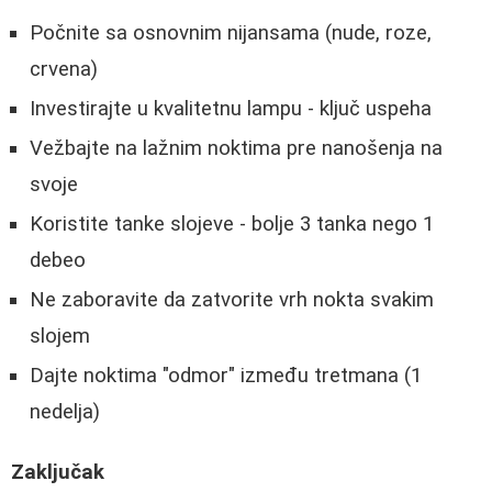
Počnite sa osnovnim nijansama (nude, roze,
crvena)
Investirajte u kvalitetnu lampu - ključ uspeha
Vežbajte na lažnim noktima pre nanošenja na
svoje
Koristite tanke slojeve - bolje 3 tanka nego 1
debeo
Ne zaboravite da zatvorite vrh nokta svakim
slojem
Dajte noktima "odmor" između tretmana (1
nedelja)
Zaključak