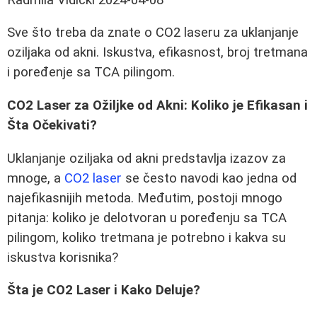
Sve što treba da znate o CO2 laseru za uklanjanje
oziljaka od akni. Iskustva, efikasnost, broj tretmana
i poređenje sa TCA pilingom.
CO2 Laser za Ožiljke od Akni: Koliko je Efikasan i
Šta Očekivati?
Uklanjanje oziljaka od akni predstavlja izazov za
mnoge, a
CO2 laser
se često navodi kao jedna od
najefikasnijih metoda. Međutim, postoji mnogo
pitanja: koliko je delotvoran u poređenju sa TCA
pilingom, koliko tretmana je potrebno i kakva su
iskustva korisnika?
Šta je CO2 Laser i Kako Deluje?