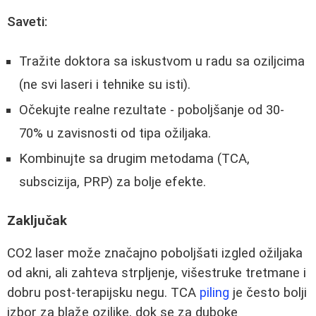
Saveti:
Tražite doktora sa iskustvom u radu sa oziljcima
(ne svi laseri i tehnike su isti).
Očekujte realne rezultate - poboljšanje od 30-
70% u zavisnosti od tipa ožiljaka.
Kombinujte sa drugim metodama (TCA,
subscizija, PRP) za bolje efekte.
Zaključak
CO2 laser može značajno poboljšati izgled ožiljaka
od akni, ali zahteva strpljenje, višestruke tretmane i
dobru post-terapijsku negu. TCA
piling
je često bolji
izbor za blaže oziljke, dok se za duboke