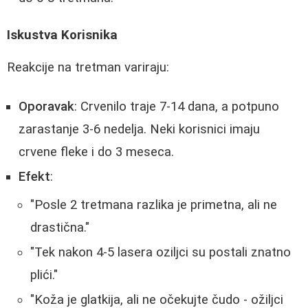
Iskustva Korisnika
Reakcije na tretman variraju:
Oporavak
: Crvenilo traje 7-14 dana, a potpuno
zarastanje 3-6 nedelja. Neki korisnici imaju
crvene fleke i do 3 meseca.
Efekt
:
"Posle 2 tretmana razlika je primetna, ali ne
drastična."
"Tek nakon 4-5 lasera oziljci su postali znatno
plići."
"Koža je glatkija, ali ne očekujte čudo - ožiljci