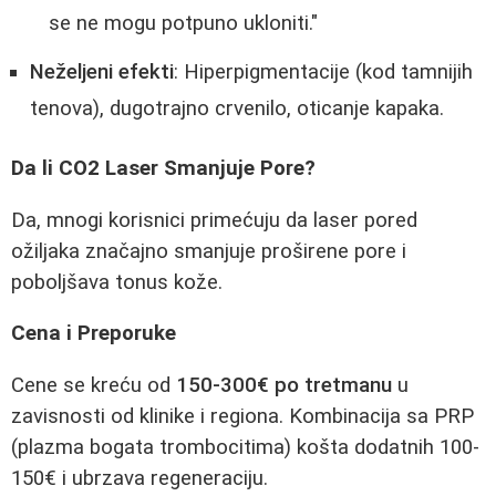
se ne mogu potpuno ukloniti."
Neželjeni efekti
: Hiperpigmentacije (kod tamnijih
tenova), dugotrajno crvenilo, oticanje kapaka.
Da li CO2 Laser Smanjuje Pore?
Da, mnogi korisnici primećuju da laser pored
ožiljaka značajno smanjuje proširene pore i
poboljšava tonus kože.
Cena i Preporuke
Cene se kreću od
150-300€ po tretmanu
u
zavisnosti od klinike i regiona. Kombinacija sa PRP
(plazma bogata trombocitima) košta dodatnih 100-
150€ i ubrzava regeneraciju.