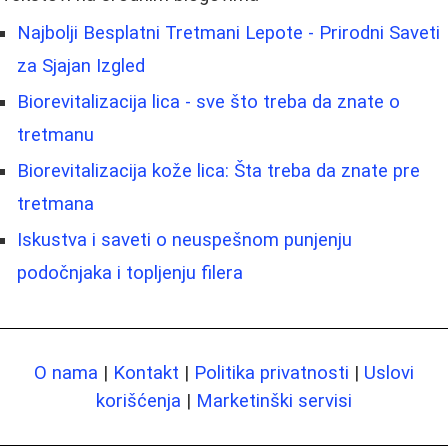
Najbolji Besplatni Tretmani Lepote - Prirodni Saveti
za Sjajan Izgled
Biorevitalizacija lica - sve što treba da znate o
tretmanu
Biorevitalizacija kože lica: Šta treba da znate pre
tretmana
Iskustva i saveti o neuspešnom punjenju
podočnjaka i topljenju filera
O nama
|
Kontakt
|
Politika privatnosti
|
Uslovi
korišćenja
|
Marketinški servisi