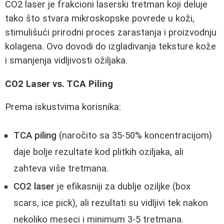
CO2 laser je frakcioni laserski tretman koji deluje
tako što stvara mikroskopske povrede u koži,
stimulišući prirodni proces zarastanja i proizvodnju
kolagena. Ovo dovodi do izgladivanja teksture kože
i smanjenja vidljivosti ožiljaka.
CO2 Laser vs. TCA Piling
Prema iskustvima korisnika:
TCA piling
(naročito sa 35-50% koncentracijom)
daje bolje rezultate kod plitkih oziljaka, ali
zahteva više tretmana.
CO2 laser
je efikasniji za dublje oziljke (box
scars, ice pick), ali rezultati su vidljivi tek nakon
nekoliko meseci i minimum 3-5 tretmana.