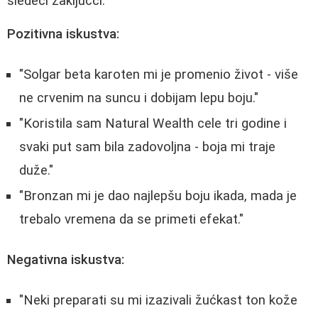
sledeći zaključci:
Pozitivna iskustva:
"Solgar beta karoten mi je promenio život - više
ne crvenim na suncu i dobijam lepu boju."
"Koristila sam Natural Wealth cele tri godine i
svaki put sam bila zadovoljna - boja mi traje
duže."
"Bronzan mi je dao najlepšu boju ikada, mada je
trebalo vremena da se primeti efekat."
Negativna iskustva:
"Neki preparati su mi izazivali žućkast ton kože