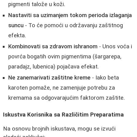
pigmenti talože u koži.
Nastaviti sa uzimanjem tokom perioda izlaganja
suncu
- To će pomoći u održavanju zaštitnog
efekta.
Kombinovati sa zdravom ishranom
- Unos voća i
povrća bogatih ovim pigmentima (šargarepa,
paradajz, lubenica) pojačava efekat.
Ne zanemarivati zaštitne kreme
- Iako beta
karoten pomaže, ne zamenjuje potrebu za
kremama sa odgovarajućim faktorom zaštite.
Iskustva Korisnika sa Različitim Preparatima
Na osnovu brojnih iskustava, mogu se izvući