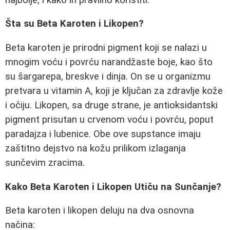
Šta su Beta Karoten i Likopen?
Beta karoten je prirodni pigment koji se nalazi u
mnogim voću i povrću narandžaste boje, kao što
su šargarepa, breskve i dinja. On se u organizmu
pretvara u vitamin A, koji je ključan za zdravlje kože
i očiju. Likopen, sa druge strane, je antioksidantski
pigment prisutan u crvenom voću i povrću, poput
paradajza i lubenice. Obe ove supstance imaju
zaštitno dejstvo na kožu prilikom izlaganja
sunčevim zracima.
Kako Beta Karoten i Likopen Utiču na Sunčanje?
Beta karoten i likopen deluju na dva osnovna
načina: