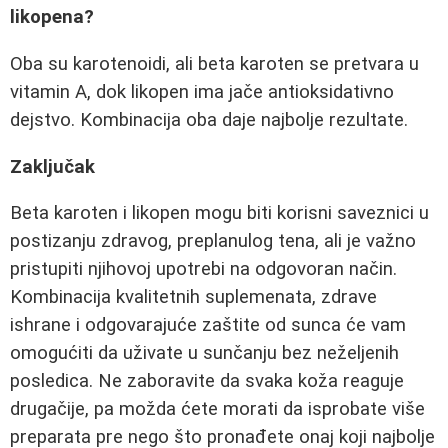
likopena?
Oba su karotenoidi, ali beta karoten se pretvara u
vitamin A, dok likopen ima jače antioksidativno
dejstvo. Kombinacija oba daje najbolje rezultate.
Zaključak
Beta karoten i likopen mogu biti korisni saveznici u
postizanju zdravog, preplanulog tena, ali je važno
pristupiti njihovoj upotrebi na odgovoran način.
Kombinacija kvalitetnih suplemenata, zdrave
ishrane i odgovarajuće zaštite od sunca će vam
omogućiti da uživate u sunčanju bez neželjenih
posledica. Ne zaboravite da svaka koža reaguje
drugačije, pa možda ćete morati da isprobate više
preparata pre nego što pronađete onaj koji najbolje