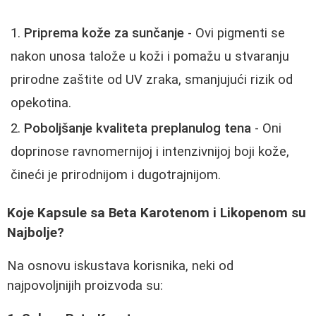
Priprema kože za sunčanje
- Ovi pigmenti se
nakon unosa talože u koži i pomažu u stvaranju
prirodne zaštite od UV zraka, smanjujući rizik od
opekotina.
Poboljšanje kvaliteta preplanulog tena
- Oni
doprinose ravnomernijoj i intenzivnijoj boji kože,
čineći je prirodnijom i dugotrajnijom.
Koje Kapsule sa Beta Karotenom i Likopenom su
Najbolje?
Na osnovu iskustava korisnika, neki od
najpovoljnijih proizvoda su: