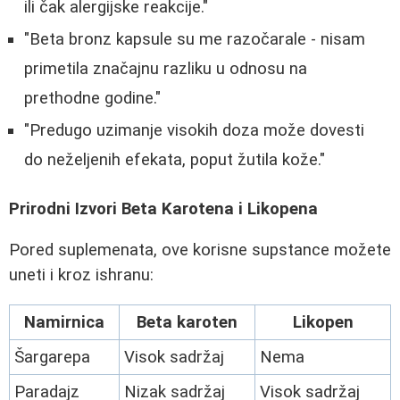
ili čak alergijske reakcije."
"Beta bronz kapsule su me razočarale - nisam
primetila značajnu razliku u odnosu na
prethodne godine."
"Predugo uzimanje visokih doza može dovesti
do neželjenih efekata, poput žutila kože."
Prirodni Izvori Beta Karotena i Likopena
Pored suplemenata, ove korisne supstance možete
uneti i kroz ishranu:
Namirnica
Beta karoten
Likopen
Šargarepa
Visok sadržaj
Nema
Paradajz
Nizak sadržaj
Visok sadržaj