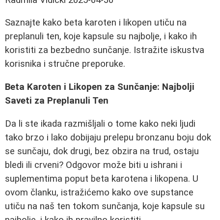
Saznajte kako beta karoten i likopen utiču na
preplanuli ten, koje kapsule su najbolje, i kako ih
koristiti za bezbedno sunčanje. Istražite iskustva
korisnika i stručne preporuke.
Beta Karoten i Likopen za Sunčanje: Najbolji
Saveti za Preplanuli Ten
Da li ste ikada razmišljali o tome kako neki ljudi
tako brzo i lako dobijaju prelepu bronzanu boju dok
se sunčaju, dok drugi, bez obzira na trud, ostaju
bledi ili crveni? Odgovor može biti u ishrani i
suplementima poput beta karotena i likopena. U
ovom članku, istražićemo kako ove supstance
utiču na naš ten tokom sunčanja, koje kapsule su
najbolje, i kako ih pravilno koristiti.