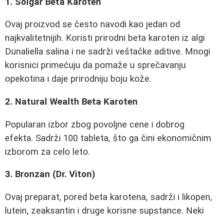
1. Solgar Beta Karoten
Ovaj proizvod se često navodi kao jedan od
najkvalitetnijih. Koristi prirodni beta karoten iz algi
Dunaliella salina i ne sadrži veštačke aditive. Mnogi
korisnici primećuju da pomaže u sprečavanju
opekotina i daje prirodniju boju kože.
2. Natural Wealth Beta Karoten
Popularan izbor zbog povoljne cene i dobrog
efekta. Sadrži 100 tableta, što ga čini ekonomičnim
izborom za celo leto.
3. Bronzan (Dr. Viton)
Ovaj preparat, pored beta karotena, sadrži i likopen,
lutein, zeaksantin i druge korisne supstance. Neki