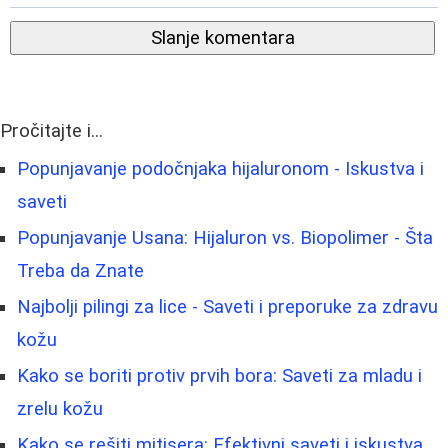
Slanje komentara
Pročitajte i...
Popunjavanje podočnjaka hijaluronom - Iskustva i
saveti
Popunjavanje Usana: Hijaluron vs. Biopolimer - Šta
Treba da Znate
Najbolji pilingi za lice - Saveti i preporuke za zdravu
kožu
Kako se boriti protiv prvih bora: Saveti za mladu i
zrelu kožu
Kako se rešiti mitisera: Efektivni saveti i iskustva