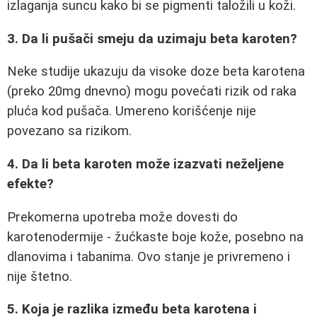
izlaganja suncu kako bi se pigmenti taložili u koži.
3. Da li pušači smeju da uzimaju beta karoten?
Neke studije ukazuju da visoke doze beta karotena
(preko 20mg dnevno) mogu povećati rizik od raka
pluća kod pušača. Umereno korišćenje nije
povezano sa rizikom.
4. Da li beta karoten može izazvati neželjene
efekte?
Prekomerna upotreba može dovesti do
karotenodermije - žućkaste boje kože, posebno na
dlanovima i tabanima. Ovo stanje je privremeno i
nije štetno.
5. Koja je razlika između beta karotena i