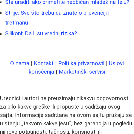
Šta uraditi ako primetite neobičan mladež na telu?
Strije: Sve što treba da znate o prevenciji i
tretmanu
Silikoni: Da li su vredni rizika?
O nama
|
Kontakt
|
Politika privatnosti
|
Uslovi
korišćenja
|
Marketinški servisi
Urednici i autori ne preuzimaju nikakvu odgovornost
za bilo kakve greške ili propuste u sadržaju ovog
sajta. Informacije sadržane na ovom sajtu pružaju se
u stanju „takvom kakve jesu“, bez garancija u pogledu
njihove potpunosti, tačnosti, korisnosti ili