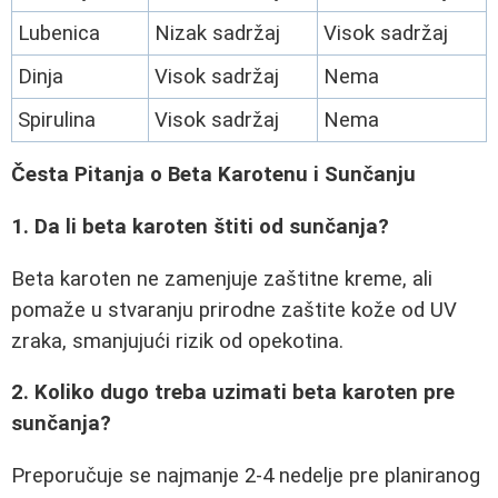
Lubenica
Nizak sadržaj
Visok sadržaj
Dinja
Visok sadržaj
Nema
Spirulina
Visok sadržaj
Nema
Česta Pitanja o Beta Karotenu i Sunčanju
1. Da li beta karoten štiti od sunčanja?
Beta karoten ne zamenjuje zaštitne kreme, ali
pomaže u stvaranju prirodne zaštite kože od UV
zraka, smanjujući rizik od opekotina.
2. Koliko dugo treba uzimati beta karoten pre
sunčanja?
Preporučuje se najmanje 2-4 nedelje pre planiranog