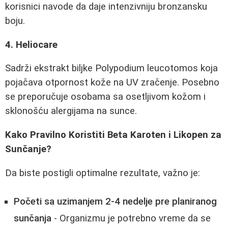
korisnici navode da daje intenzivniju bronzansku
boju.
4. Heliocare
Sadrži ekstrakt biljke Polypodium leucotomos koja
pojačava otpornost kože na UV zračenje. Posebno
se preporučuje osobama sa osetljivom kožom i
sklonošću alergijama na sunce.
Kako Pravilno Koristiti Beta Karoten i Likopen za
Sunčanje?
Da biste postigli optimalne rezultate, važno je:
Početi sa uzimanjem 2-4 nedelje pre planiranog
sunčanja
- Organizmu je potrebno vreme da se